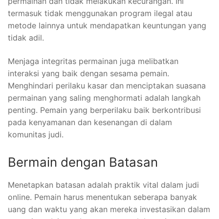
permainan dan tidak melakukan kecurangan. Ini
termasuk tidak menggunakan program ilegal atau
metode lainnya untuk mendapatkan keuntungan yang
tidak adil.
Menjaga integritas permainan juga melibatkan
interaksi yang baik dengan sesama pemain.
Menghindari perilaku kasar dan menciptakan suasana
permainan yang saling menghormati adalah langkah
penting. Pemain yang berperilaku baik berkontribusi
pada kenyamanan dan kesenangan di dalam
komunitas judi.
Bermain dengan Batasan
Menetapkan batasan adalah praktik vital dalam judi
online. Pemain harus menentukan seberapa banyak
uang dan waktu yang akan mereka investasikan dalam