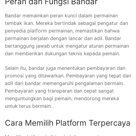
Peran dan Fungsi Bandar
Bandar memainkan peran kunci dalam permainan
tembak ikan. Mereka bertindak sebagai pengatur dan
penyedia platform permainan, memastikan bahwa
permainan berjalan dengan lancar dan adil. Bandar
bertanggung jawab untuk mengatur aturan permainan
dan memberikan dukungan teknis kepada pemain.
Selain itu, bandar juga menentukan pembayaran dan
promosi yang ditawarkan. Pembayaran yang tepat dan
adil dari bandar memengaruhi pengalaman bermain.
Pembayaran yang transparan dan cepat sangat
menguntungkan bagi pemain, mendorong mereka
untuk terus bermain.
Cara Memilih Platform Terpercaya