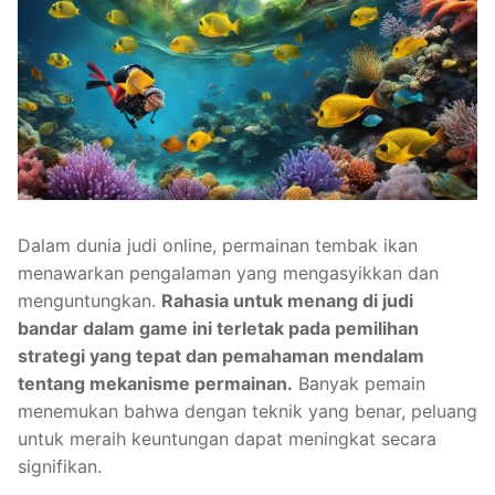
Dalam dunia judi online, permainan tembak ikan
menawarkan pengalaman yang mengasyikkan dan
menguntungkan.
Rahasia untuk menang di judi
bandar dalam game ini terletak pada pemilihan
strategi yang tepat dan pemahaman mendalam
tentang mekanisme permainan.
Banyak pemain
menemukan bahwa dengan teknik yang benar, peluang
untuk meraih keuntungan dapat meningkat secara
signifikan.