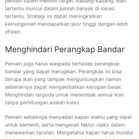
pemain dalam memilih target. Kadang-kadang, ikan
tertentu muncul dalam jumlah banyak di lokasi
tertentu. Strategi ini dapat meningkatkan
kemungkinan mendapatkan skor tinggi dengan lebih
efisien.
Menghindari Perangkap Bandar
Pemain juga harus waspada terhadap perangkap
bandar yang dapat merugikan. Perangkap ini bisa
berupa ikan yang tampak menguntungkan namun
sebenarnya dapat mengakibatkan kerugian besar.
Menghindari tergoda untuk menembak semua ikan
tanpa perhitungan adalah kunci.
Pemain sebaiknya menyadari kapan waktu yang tepat
untuk berhenti, serta mengenali faktor risiko dalam
menawarkan taruhan. Mengetahui kapan harus mundur