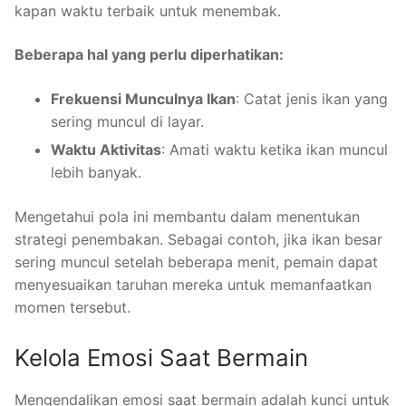
kapan waktu terbaik untuk menembak.
Beberapa hal yang perlu diperhatikan:
Frekuensi Munculnya Ikan
: Catat jenis ikan yang
sering muncul di layar.
Waktu Aktivitas
: Amati waktu ketika ikan muncul
lebih banyak.
Mengetahui pola ini membantu dalam menentukan
strategi penembakan. Sebagai contoh, jika ikan besar
sering muncul setelah beberapa menit, pemain dapat
menyesuaikan taruhan mereka untuk memanfaatkan
momen tersebut.
Kelola Emosi Saat Bermain
Mengendalikan emosi saat bermain adalah kunci untuk