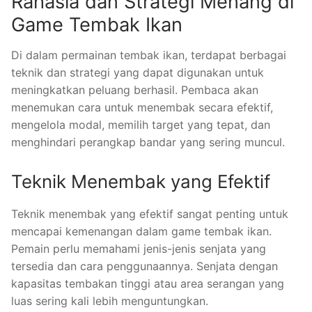
Rahasia dan Strategi Menang di
Game Tembak Ikan
Di dalam permainan tembak ikan, terdapat berbagai
teknik dan strategi yang dapat digunakan untuk
meningkatkan peluang berhasil. Pembaca akan
menemukan cara untuk menembak secara efektif,
mengelola modal, memilih target yang tepat, dan
menghindari perangkap bandar yang sering muncul.
Teknik Menembak yang Efektif
Teknik menembak yang efektif sangat penting untuk
mencapai kemenangan dalam game tembak ikan.
Pemain perlu memahami jenis-jenis senjata yang
tersedia dan cara penggunaannya. Senjata dengan
kapasitas tembakan tinggi atau area serangan yang
luas sering kali lebih menguntungkan.