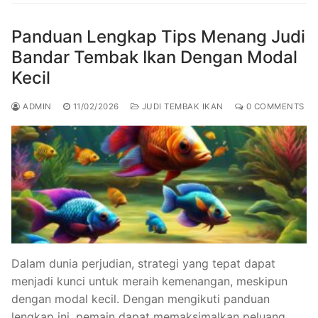
Panduan Lengkap Tips Menang Judi
Bandar Tembak Ikan Dengan Modal
Kecil
ADMIN
11/02/2026
JUDI TEMBAK IKAN
0 COMMENTS
Dalam dunia perjudian, strategi yang tepat dapat
menjadi kunci untuk meraih kemenangan, meskipun
dengan modal kecil. Dengan mengikuti panduan
lengkap ini, pemain dapat memaksimalkan peluang…