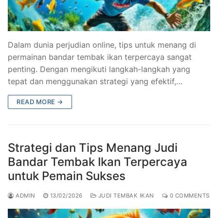
Dalam dunia perjudian online, tips untuk menang di
permainan bandar tembak ikan terpercaya sangat
penting. Dengan mengikuti langkah-langkah yang
tepat dan menggunakan strategi yang efektif,…
READ MORE →
Strategi dan Tips Menang Judi
Bandar Tembak Ikan Terpercaya
untuk Pemain Sukses
ADMIN
13/02/2026
JUDI TEMBAK IKAN
0 COMMENTS