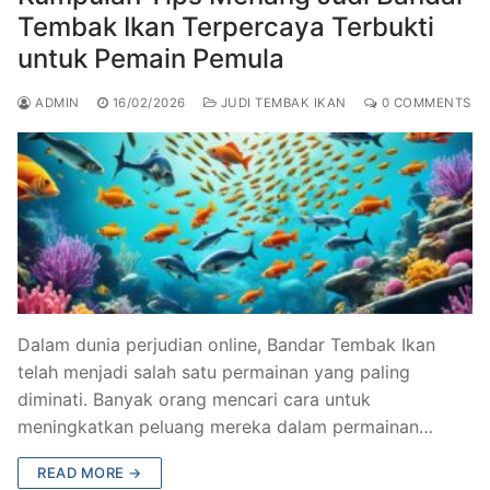
Tembak Ikan Terpercaya Terbukti
untuk Pemain Pemula
ADMIN
16/02/2026
JUDI TEMBAK IKAN
0 COMMENTS
Dalam dunia perjudian online, Bandar Tembak Ikan
telah menjadi salah satu permainan yang paling
diminati. Banyak orang mencari cara untuk
meningkatkan peluang mereka dalam permainan…
READ MORE →