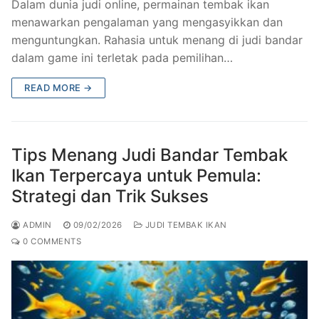
Dalam dunia judi online, permainan tembak ikan
menawarkan pengalaman yang mengasyikkan dan
menguntungkan. Rahasia untuk menang di judi bandar
dalam game ini terletak pada pemilihan…
READ MORE →
Tips Menang Judi Bandar Tembak
Ikan Terpercaya untuk Pemula:
Strategi dan Trik Sukses
ADMIN
09/02/2026
JUDI TEMBAK IKAN
0 COMMENTS