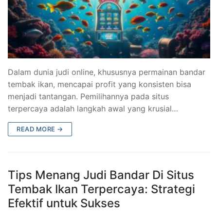
Dalam dunia judi online, khususnya permainan bandar
tembak ikan, mencapai profit yang konsisten bisa
menjadi tantangan. Pemilihannya pada situs
terpercaya adalah langkah awal yang krusial…
READ MORE →
Tips Menang Judi Bandar Di Situs
Tembak Ikan Terpercaya: Strategi
Efektif untuk Sukses