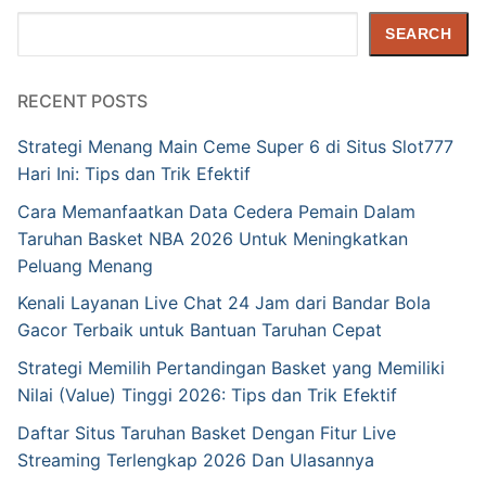
Search
SEARCH
RECENT POSTS
Strategi Menang Main Ceme Super 6 di Situs Slot777
Hari Ini: Tips dan Trik Efektif
Cara Memanfaatkan Data Cedera Pemain Dalam
Taruhan Basket NBA 2026 Untuk Meningkatkan
Peluang Menang
Kenali Layanan Live Chat 24 Jam dari Bandar Bola
Gacor Terbaik untuk Bantuan Taruhan Cepat
Strategi Memilih Pertandingan Basket yang Memiliki
Nilai (Value) Tinggi 2026: Tips dan Trik Efektif
Daftar Situs Taruhan Basket Dengan Fitur Live
Streaming Terlengkap 2026 Dan Ulasannya