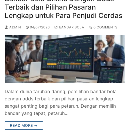
Terbaik dan Pilihan Pasaran
Lengkap untuk Para Penjudi Cerdas
ADMIN
04/07/2026
BANDAR BOLA
0 COMMENTS
Dalam dunia taruhan daring, pemilihan bandar bola
dengan odds terbaik dan pilihan pasaran lengkap
sangat penting bagi para petaruh. Dengan memilih
bandar yang tepat, petaruh…
READ MORE →