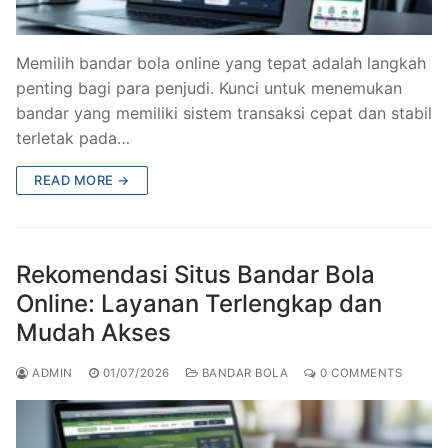
Memilih bandar bola online yang tepat adalah langkah
penting bagi para penjudi. Kunci untuk menemukan
bandar yang memiliki sistem transaksi cepat dan stabil
terletak pada…
READ MORE →
Rekomendasi Situs Bandar Bola
Online: Layanan Terlengkap dan
Mudah Akses
ADMIN
01/07/2026
BANDAR BOLA
0 COMMENTS