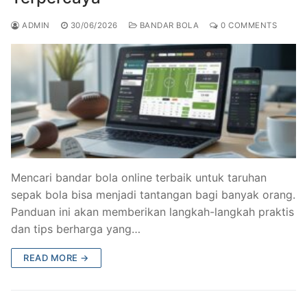
ADMIN
30/06/2026
BANDAR BOLA
0 COMMENTS
Mencari bandar bola online terbaik untuk taruhan
sepak bola bisa menjadi tantangan bagi banyak orang.
Panduan ini akan memberikan langkah-langkah praktis
dan tips berharga yang…
READ MORE →