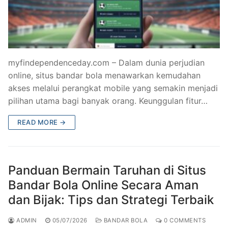
myfindependenceday.com – Dalam dunia perjudian
online, situs bandar bola menawarkan kemudahan
akses melalui perangkat mobile yang semakin menjadi
pilihan utama bagi banyak orang. Keunggulan fitur…
READ MORE →
Panduan Bermain Taruhan di Situs
Bandar Bola Online Secara Aman
dan Bijak: Tips dan Strategi Terbaik
ADMIN
05/07/2026
BANDAR BOLA
0 COMMENTS