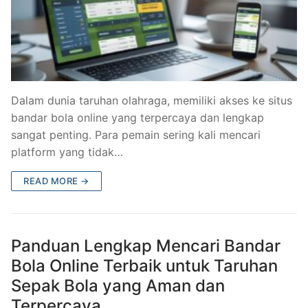
Dalam dunia taruhan olahraga, memiliki akses ke situs
bandar bola online yang terpercaya dan lengkap
sangat penting. Para pemain sering kali mencari
platform yang tidak…
READ MORE →
Panduan Lengkap Mencari Bandar
Bola Online Terbaik untuk Taruhan
Sepak Bola yang Aman dan
Terpercaya