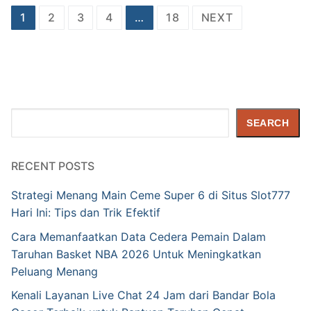
Posts
1
2
3
4
…
18
NEXT
pagination
Search
SEARCH
RECENT POSTS
Strategi Menang Main Ceme Super 6 di Situs Slot777
Hari Ini: Tips dan Trik Efektif
Cara Memanfaatkan Data Cedera Pemain Dalam
Taruhan Basket NBA 2026 Untuk Meningkatkan
Peluang Menang
Kenali Layanan Live Chat 24 Jam dari Bandar Bola