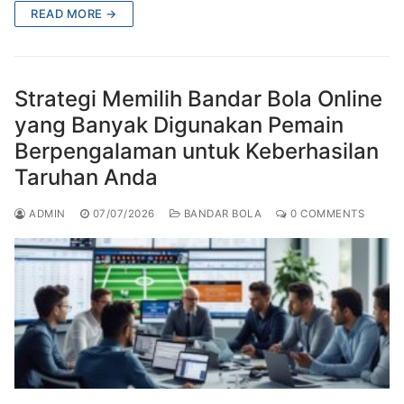
READ MORE →
Strategi Memilih Bandar Bola Online
yang Banyak Digunakan Pemain
Berpengalaman untuk Keberhasilan
Taruhan Anda
ADMIN
07/07/2026
BANDAR BOLA
0 COMMENTS