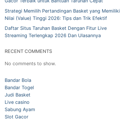
Gacor Terbaik untuk Bantuan Taruhan Cepat
Strategi Memilih Pertandingan Basket yang Memiliki
Nilai (Value) Tinggi 2026: Tips dan Trik Efektif
Daftar Situs Taruhan Basket Dengan Fitur Live
Streaming Terlengkap 2026 Dan Ulasannya
RECENT COMMENTS
No comments to show.
Bandar Bola
Bandar Togel
Judi Basket
Live casino
Sabung Ayam
Slot Gacor