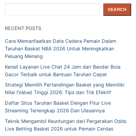
Search
SEARCH
RECENT POSTS
Cara Memanfaatkan Data Cedera Pemain Dalam
Taruhan Basket NBA 2026 Untuk Meningkatkan
Peluang Menang
Kenali Layanan Live Chat 24 Jam dari Bandar Bola
Gacor Terbaik untuk Bantuan Taruhan Cepat
Strategi Memilih Pertandingan Basket yang Memiliki
Nilai (Value) Tinggi 2026: Tips dan Trik Efektif
Daftar Situs Taruhan Basket Dengan Fitur Live
Streaming Terlengkap 2026 Dan Ulasannya
Teknik Mengambil Keuntungan dari Pergerakan Odds
Live Betting Basket 2026 untuk Pemain Cerdas