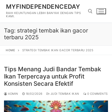
Skip
MYFINDEPENDENCEDAY
to
RAIH KEUNTUNGAN LEBIH BANYAK DENGAN TIPS
content
KAMI.
Tag:
strategi tembak ikan gacor
Search for:
terbaru 2025
HOME
STRATEGI TEMBAK IKAN GACOR TERBARU 2025
Tips Menang Judi Bandar Tembak
Ikan Terpercaya untuk Profit
Konsisten Secara Efektif
ADMIN
18/02/2026
JUDI TEMBAK IKAN
0 COMMENTS