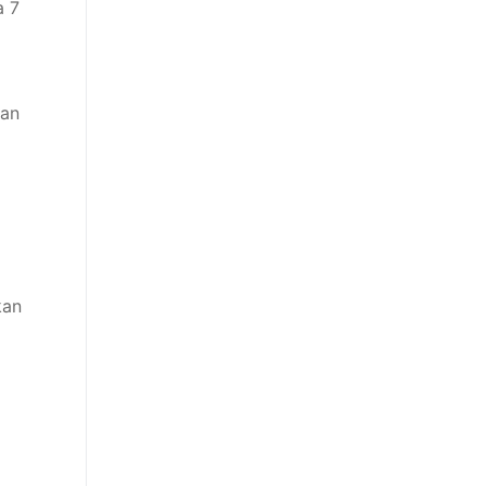
a 7
dan
kan