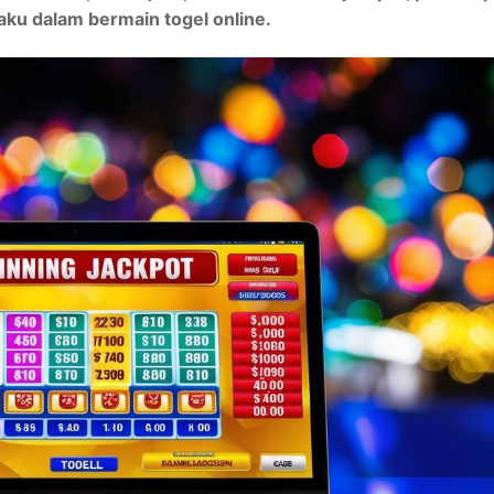
aku dalam bermain togel online.