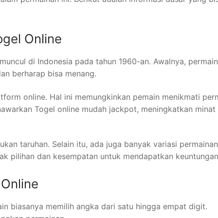
gel Online
i muncul di Indonesia pada tahun 1960-an. Awalnya, permain
dan berharap bisa menang.
atform online. Hal ini memungkinkan pemain menikmati per
enawarkan Togel online mudah jackpot, meningkatkan minat
n taruhan. Selain itu, ada juga banyak variasi permaina
nyak pilihan dan kesempatan untuk mendapatkan keuntungan
Online
in biasanya memilih angka dari satu hingga empat digit.