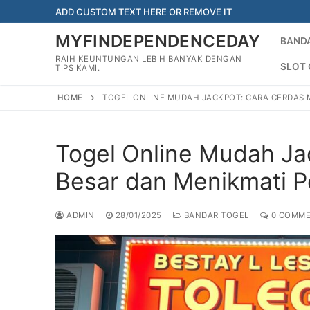
Skip
ADD CUSTOM TEXT HERE OR REMOVE IT
to
MYFINDEPENDENCEDAY
content
BAND
RAIH KEUNTUNGAN LEBIH BANYAK DENGAN
SLOT
TIPS KAMI.
HOME
TOGEL ONLINE MUDAH JACKPOT: CARA CERDAS 
Togel Online Mudah Ja
Besar dan Menikmati P
ADMIN
28/01/2025
BANDAR TOGEL
0 COMME