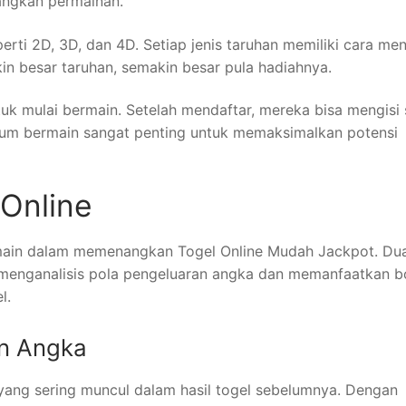
angkan permainan.
perti 2D, 3D, dan 4D. Setiap jenis taruhan memiliki cara me
n besar taruhan, semakin besar pula hadiahnya.
tuk mulai bermain. Setelah mendaftar, mereka bisa mengisi
um bermain sangat penting untuk memaksimalkan potensi
 Online
main dalam memenangkan Togel Online Mudah Jackpot. Du
ah menganalisis pola pengeluaran angka dan memanfaatkan 
l.
an Angka
yang sering muncul dalam hasil togel sebelumnya. Dengan