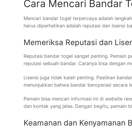
Cara Mencari Bandar T
Mencari bandar togel terpercaya adalah langka
harus diperhatikan adalah reputasi dan lisensi 
Memeriksa Reputasi dan Lise
Reputasi bandar togel sangat penting. Pemain p
reputasi sebuah bandar. Caranya bisa dengan me
Lisensi juga tidak kalah penting. Pastikan bandar 
menunjukkan bahwa bandar beroperasi secara le
Pemain bisa mencari informasi ini di website re
dan kontak yang jelas. Dengan begitu, pemain bi
Keamanan dan Kenyamanan Be