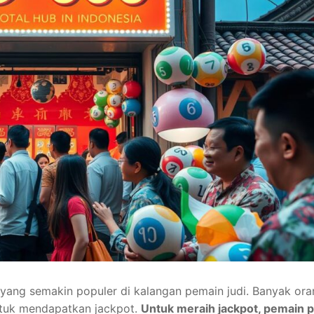
n yang semakin populer di kalangan pemain judi. Banyak or
ntuk mendapatkan jackpot.
Untuk meraih jackpot, pemain p