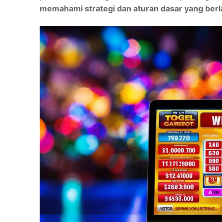
memahami strategi dan aturan dasar yang berl