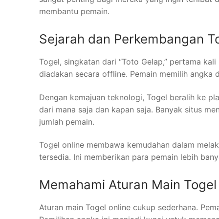
membantu pemain.
Sejarah dan Perkembangan To
Togel, singkatan dari “Toto Gelap,” pertama kal
diadakan secara offline. Pemain memilih angka 
Dengan kemajuan teknologi, Togel beralih ke pl
dari mana saja dan kapan saja. Banyak situs m
jumlah pemain.
Togel online membawa kemudahan dalam melakuka
tersedia. Ini memberikan para pemain lebih ba
Memahami Aturan Main Togel 
Aturan main Togel online cukup sederhana. Pema