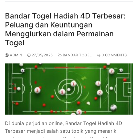
Bandar Togel Hadiah 4D Terbesar:
Peluang dan Keuntungan
Menggiurkan dalam Permainan
Togel
ADMIN
27/05/2025
BANDAR TOGEL
0 COMMENTS
Di dunia perjudian online, Bandar Togel Hadiah 4D
Terbesar menjadi salah satu topik yang menarik