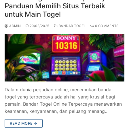
Panduan Memilih Situs Terbaik
untuk Main Togel
ADMIN
20/03/2025
BANDAR TOGEL
0 COMMENTS
Dalam dunia perjudian online, menemukan bandar
togel yang terpercaya adalah hal yang krusial bagi
pemain. Bandar Togel Online Terpercaya menawarkan
keamanan, kenyamanan, dan peluang menang…
READ MORE →