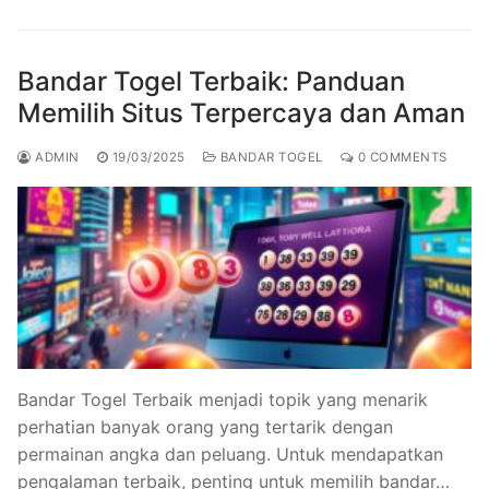
Bandar Togel Terbaik: Panduan
Memilih Situs Terpercaya dan Aman
ADMIN
19/03/2025
BANDAR TOGEL
0 COMMENTS
Bandar Togel Terbaik menjadi topik yang menarik
perhatian banyak orang yang tertarik dengan
permainan angka dan peluang. Untuk mendapatkan
pengalaman terbaik, penting untuk memilih bandar…