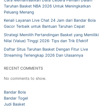
Taruhan Basket NBA 2026 Untuk Meningkatkan
Peluang Menang
Kenali Layanan Live Chat 24 Jam dari Bandar Bola
Gacor Terbaik untuk Bantuan Taruhan Cepat
Strategi Memilih Pertandingan Basket yang Memiliki
Nilai (Value) Tinggi 2026: Tips dan Trik Efektif
Daftar Situs Taruhan Basket Dengan Fitur Live
Streaming Terlengkap 2026 Dan Ulasannya
RECENT COMMENTS
No comments to show.
Bandar Bola
Bandar Togel
Judi Basket