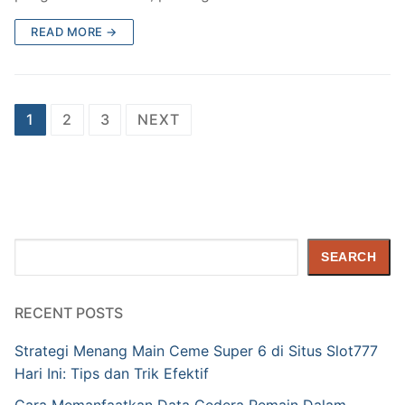
READ MORE →
Posts
1
2
3
NEXT
pagination
Search
SEARCH
RECENT POSTS
Strategi Menang Main Ceme Super 6 di Situs Slot777
Hari Ini: Tips dan Trik Efektif
Cara Memanfaatkan Data Cedera Pemain Dalam