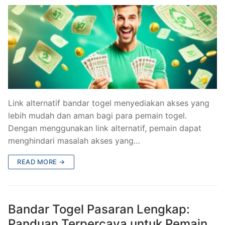
Link alternatif bandar togel menyediakan akses yang
lebih mudah dan aman bagi para pemain togel.
Dengan menggunakan link alternatif, pemain dapat
menghindari masalah akses yang…
READ MORE →
Bandar Togel Pasaran Lengkap:
Panduan Terpercaya untuk Pemain