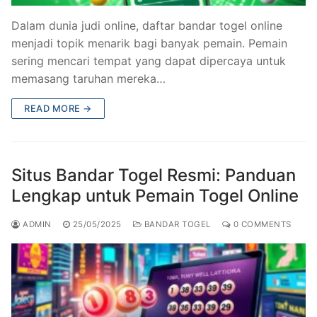
Dalam dunia judi online, daftar bandar togel online
menjadi topik menarik bagi banyak pemain. Pemain
sering mencari tempat yang dapat dipercaya untuk
memasang taruhan mereka…
READ MORE →
Situs Bandar Togel Resmi: Panduan
Lengkap untuk Pemain Togel Online
ADMIN
25/05/2025
BANDAR TOGEL
0 COMMENTS