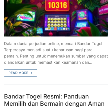
Dalam dunia perjudian online, mencari Bandar Togel
Terpercaya menjadi suatu keharusan bagi para
pemain. Penting untuk menemukan sumber yang dapat
diandalkan untuk memastikan keamanan dan…
READ MORE →
Bandar Togel Resmi: Panduan
Memilih dan Bermain dengan Aman