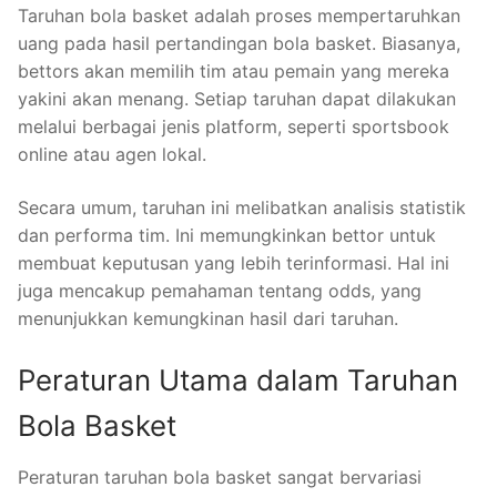
Taruhan bola basket adalah proses mempertaruhkan
uang pada hasil pertandingan bola basket. Biasanya,
bettors akan memilih tim atau pemain yang mereka
yakini akan menang. Setiap taruhan dapat dilakukan
melalui berbagai jenis platform, seperti sportsbook
online atau agen lokal.
Secara umum, taruhan ini melibatkan analisis statistik
dan performa tim. Ini memungkinkan bettor untuk
membuat keputusan yang lebih terinformasi. Hal ini
juga mencakup pemahaman tentang odds, yang
menunjukkan kemungkinan hasil dari taruhan.
Peraturan Utama dalam Taruhan
Bola Basket
Peraturan taruhan bola basket sangat bervariasi