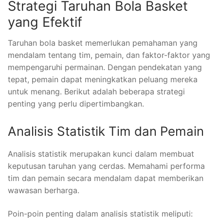
Strategi Taruhan Bola Basket
yang Efektif
Taruhan bola basket memerlukan pemahaman yang
mendalam tentang tim, pemain, dan faktor-faktor yang
mempengaruhi permainan. Dengan pendekatan yang
tepat, pemain dapat meningkatkan peluang mereka
untuk menang. Berikut adalah beberapa strategi
penting yang perlu dipertimbangkan.
Analisis Statistik Tim dan Pemain
Analisis statistik merupakan kunci dalam membuat
keputusan taruhan yang cerdas. Memahami performa
tim dan pemain secara mendalam dapat memberikan
wawasan berharga.
Poin-poin penting dalam analisis statistik meliputi: