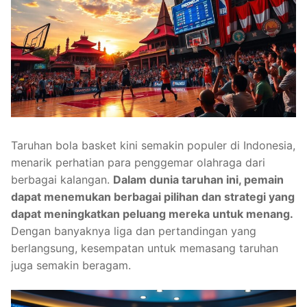
Taruhan bola basket kini semakin populer di Indonesia,
menarik perhatian para penggemar olahraga dari
berbagai kalangan.
Dalam dunia taruhan ini, pemain
dapat menemukan berbagai pilihan dan strategi yang
dapat meningkatkan peluang mereka untuk menang.
Dengan banyaknya liga dan pertandingan yang
berlangsung, kesempatan untuk memasang taruhan
juga semakin beragam.