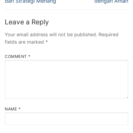
dan Strategi Menang
dengan Aman
Leave a Reply
Your email address will not be published.
Required
fields are marked
*
COMMENT
*
NAME
*