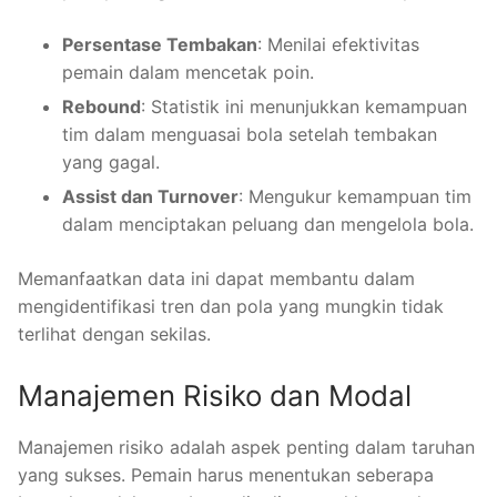
Persentase Tembakan
: Menilai efektivitas
pemain dalam mencetak poin.
Rebound
: Statistik ini menunjukkan kemampuan
tim dalam menguasai bola setelah tembakan
yang gagal.
Assist dan Turnover
: Mengukur kemampuan tim
dalam menciptakan peluang dan mengelola bola.
Memanfaatkan data ini dapat membantu dalam
mengidentifikasi tren dan pola yang mungkin tidak
terlihat dengan sekilas.
Manajemen Risiko dan Modal
Manajemen risiko adalah aspek penting dalam taruhan
yang sukses. Pemain harus menentukan seberapa