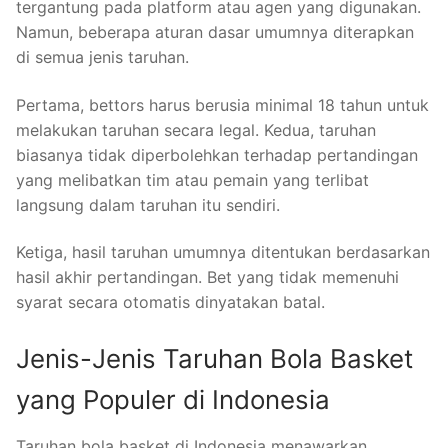
tergantung pada platform atau agen yang digunakan.
Namun, beberapa aturan dasar umumnya diterapkan
di semua jenis taruhan.
Pertama, bettors harus berusia minimal 18 tahun untuk
melakukan taruhan secara legal. Kedua, taruhan
biasanya tidak diperbolehkan terhadap pertandingan
yang melibatkan tim atau pemain yang terlibat
langsung dalam taruhan itu sendiri.
Ketiga, hasil taruhan umumnya ditentukan berdasarkan
hasil akhir pertandingan. Bet yang tidak memenuhi
syarat secara otomatis dinyatakan batal.
Jenis-Jenis Taruhan Bola Basket
yang Populer di Indonesia
Taruhan bola basket di Indonesia menawarkan