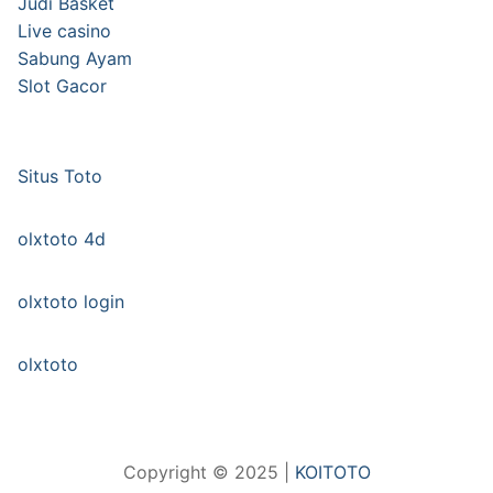
Judi Basket
Live casino
Sabung Ayam
Slot Gacor
Situs Toto
olxtoto 4d
olxtoto login
olxtoto
Copyright © 2025 |
KOITOTO