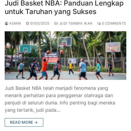
Judi Basket NBA: Panduan Lengkap
untuk Taruhan yang Sukses
ADMIN
01/05/2025
JUDI TEMBAK IKAN
0 COMMENTS
Judi Basket NBA telah menjadi fenomena yang
menarik perhatian para penggemar olahraga dan
penjudi di seluruh dunia. Info penting bagi mereka
yang tertarik, judi pada…
READ MORE →