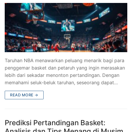
Taruhan NBA menawarkan peluang menarik bagi para
penggemar basket dan petaruh yang ingin merasakan
lebih dari sekadar menonton pertandingan. Dengan
memahami seluk-beluk taruhan, seseorang dapat…
READ MORE →
Prediksi Pertandingan Basket:
Analisis dan Tips Menang di Musim