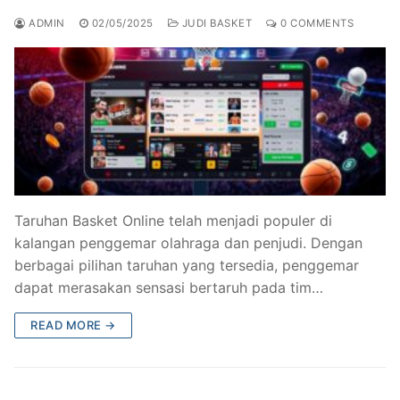
ADMIN
02/05/2025
JUDI BASKET
0 COMMENTS
Taruhan Basket Online telah menjadi populer di
kalangan penggemar olahraga dan penjudi. Dengan
berbagai pilihan taruhan yang tersedia, penggemar
dapat merasakan sensasi bertaruh pada tim…
READ MORE →