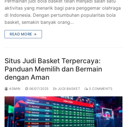
Permainan judi bola basket telah menjadi salah satu
aktivitas yang menarik bagi para penggemar olahraga
di Indonesia. Dengan pertumbuhan popularitas bola
basket, semakin banyak orang…
READ MORE →
Situs Judi Basket Terpercaya:
Panduan Memilih dan Bermain
dengan Aman
ADMIN
06/07/2025
JUDI BASKET
0 COMMENTS