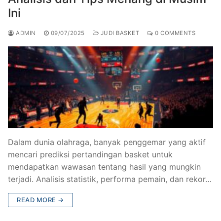
Ini
ADMIN
09/07/2025
JUDI BASKET
0 COMMENTS
Dalam dunia olahraga, banyak penggemar yang aktif
mencari prediksi pertandingan basket untuk
mendapatkan wawasan tentang hasil yang mungkin
terjadi. Analisis statistik, performa pemain, dan rekor…
READ MORE →