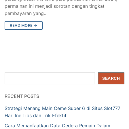
permainan ini menjadi sorotan dengan tingkat
pembayaran yang…
READ MORE →
Search
SEARCH
RECENT POSTS
Strategi Menang Main Ceme Super 6 di Situs Slot777
Hari Ini: Tips dan Trik Efektif
Cara Memanfaatkan Data Cedera Pemain Dalam