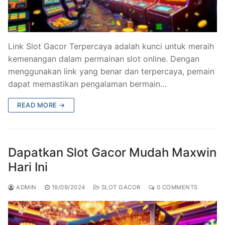
Link Slot Gacor Terpercaya adalah kunci untuk meraih
kemenangan dalam permainan slot online. Dengan
menggunakan link yang benar dan terpercaya, pemain
dapat memastikan pengalaman bermain…
READ MORE →
Dapatkan Slot Gacor Mudah Maxwin
Hari Ini
ADMIN
19/09/2024
SLOT GACOR
0 COMMENTS