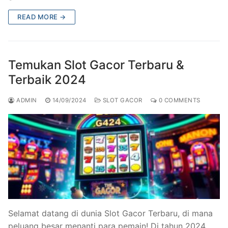
READ MORE →
Temukan Slot Gacor Terbaru &
Terbaik 2024
ADMIN
14/09/2024
SLOT GACOR
0 COMMENTS
Selamat datang di dunia Slot Gacor Terbaru, di mana
peluang besar menanti para pemain! Di tahun 2024,