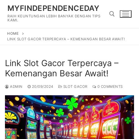
Skip
MYFINDEPENDENCEDAY
to
RAIH KEUNTUNGAN LEBIH BANYAK DENGAN TIPS
content
KAMI.
HOME
Search for:
LINK SLOT GACOR TERPERCAYA – KEMENANGAN BESAR AWAIT!
Link Slot Gacor Terpercaya –
Kemenangan Besar Await!
ADMIN
20/09/2024
SLOT GACOR
0 COMMENTS