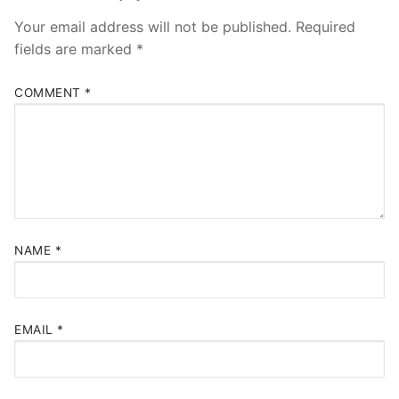
Your email address will not be published.
Required
fields are marked
*
COMMENT
*
NAME
*
EMAIL
*