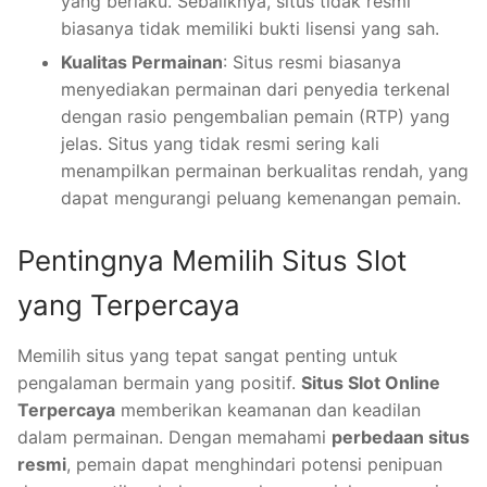
yang berlaku. Sebaliknya, situs tidak resmi
biasanya tidak memiliki bukti lisensi yang sah.
Kualitas Permainan
: Situs resmi biasanya
menyediakan permainan dari penyedia terkenal
dengan rasio pengembalian pemain (RTP) yang
jelas. Situs yang tidak resmi sering kali
menampilkan permainan berkualitas rendah, yang
dapat mengurangi peluang kemenangan pemain.
Pentingnya Memilih Situs Slot
yang Terpercaya
Memilih situs yang tepat sangat penting untuk
pengalaman bermain yang positif.
Situs Slot Online
Terpercaya
memberikan keamanan dan keadilan
dalam permainan. Dengan memahami
perbedaan situs
resmi
, pemain dapat menghindari potensi penipuan