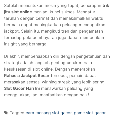
Setelah menentukan mesin yang tepat, penerapan
trik
jitu slot online
menjadi kunci sukses. Mengatur
taruhan dengan cermat dan memaksimalkan waktu
bermain dapat meningkatkan peluang mendapatkan
jackpot. Selain itu, mengikuti tren dan pengamatan
terhadap pola pembayaran juga dapat memberikan
insight yang berharga.
Di akhir, mempersiapkan diri dengan pengetahuan dan
strategi adalah langkah penting untuk meraih
kesuksesan di slot online. Dengan menerapkan
Rahasia Jackpot Besar
tersebut, pemain dapat
merasakan sensasi winning streak yang lebih sering.
Slot Gacor Hari Ini
menawarkan peluang yang
menggiurkan, jadi manfaatkan dengan baik!
Tagged
cara menang slot gacor
,
game slot gacor
,