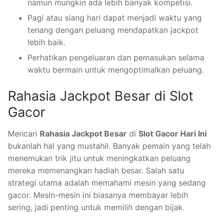
namun mungkin ada lebih banyak kompetisi.
Pagi atau siang hari dapat menjadi waktu yang
tenang dengan peluang mendapatkan jackpot
lebih baik.
Perhatikan pengeluaran dan pemasukan selama
waktu bermain untuk mengoptimalkan peluang.
Rahasia Jackpot Besar di Slot
Gacor
Mencari
Rahasia Jackpot Besar
di
Slot Gacor Hari Ini
bukanlah hal yang mustahil. Banyak pemain yang telah
menemukan trik jitu untuk meningkatkan peluang
mereka memenangkan hadiah besar. Salah satu
strategi utama adalah memahami mesin yang sedang
gacor. Mesin-mesin ini biasanya membayar lebih
sering, jadi penting untuk memilih dengan bijak.