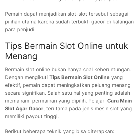
Pemain dapat menjadikan slot-slot tersebut sebagai
pilihan utama karena sudah terbukti gacor di kalangan
para penjudi.
Tips Bermain Slot Online untuk
Menang
Bermain slot online bukan hanya soal keberuntungan.
Dengan mengikuti
Tips Bermain Slot Online
yang
efektif, pemain dapat meningkatkan peluang menang
secara signifikan. Salah satu hal yang penting adalah
memahami permainan yang dipilih. Pelajari
Cara Main
Slot Agar Gacor
, terutama pada jenis mesin slot yang
memiliki payout tinggi.
Berikut beberapa teknik yang bisa diterapkan: