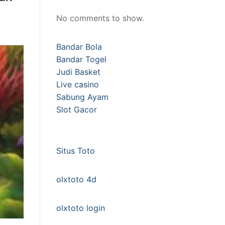
No comments to show.
Bandar Bola
Bandar Togel
Judi Basket
Live casino
Sabung Ayam
Slot Gacor
Situs Toto
olxtoto 4d
olxtoto login