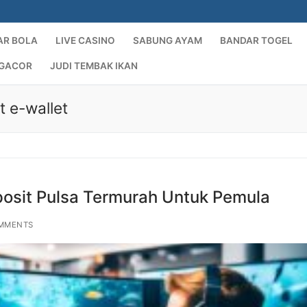
AR BOLA
LIVE CASINO
SABUNG AYAM
BANDAR TOGEL
 GACOR
JUDI TEMBAK IKAN
t e-wallet
Search for:
posit Pulsa Termurah Untuk Pemula
MMENTS