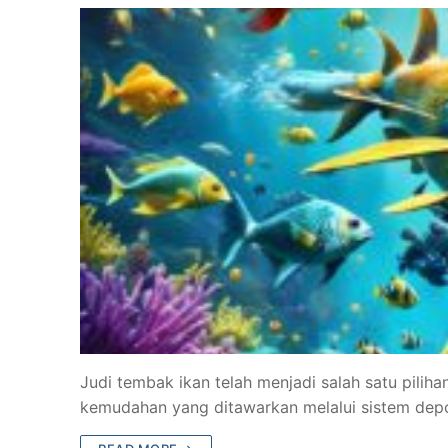
Judi tembak ikan telah menjadi salah satu pili
kemudahan yang ditawarkan melalui sistem dep