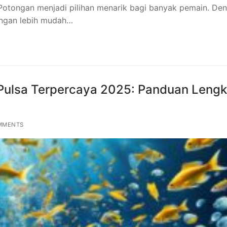
 Potongan menjadi pilihan menarik bagi banyak pemain. De
engan lebih mudah…
 Pulsa Terpercaya 2025: Panduan Leng
MMENTS