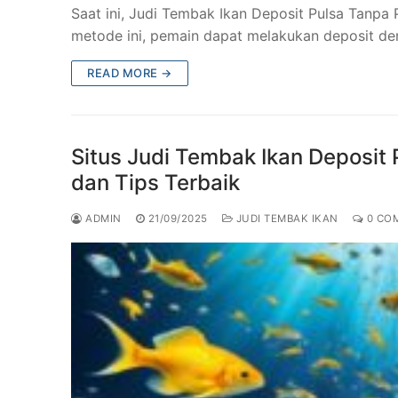
Saat ini, Judi Tembak Ikan Deposit Pulsa Tanpa
metode ini, pemain dapat melakukan deposit d
READ MORE →
Situs Judi Tembak Ikan Deposit
dan Tips Terbaik
ADMIN
21/09/2025
JUDI TEMBAK IKAN
0 CO