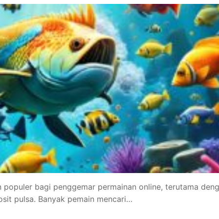
han populer bagi penggemar permainan online, terutama den
osit pulsa. Banyak pemain mencari…