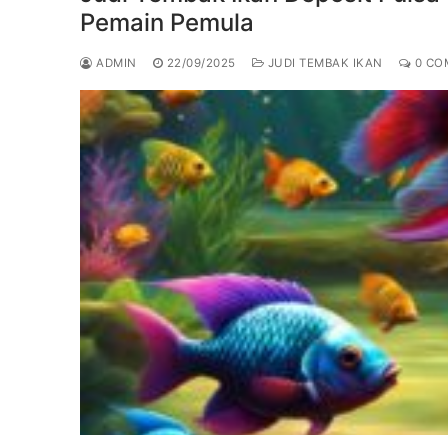
Pemain Pemula
ADMIN
22/09/2025
JUDI TEMBAK IKAN
0 CO