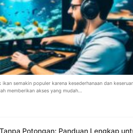
k ikan semakin populer karena kesederhanaan dan keserua
murah memberikan akses yang mudah…
a Tanpa Potongan: Panduan Lengkap unt