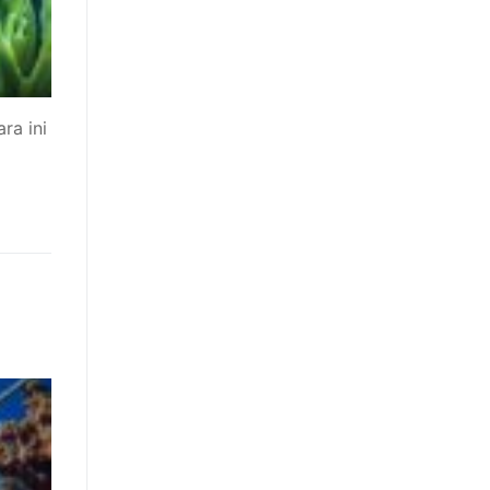
ra ini