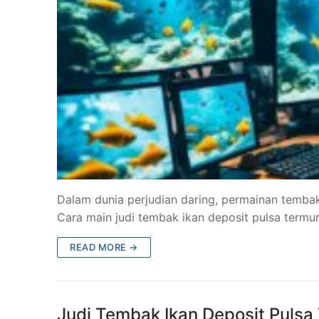
Dalam dunia perjudian daring, permainan temba
Cara main judi tembak ikan deposit pulsa ter
READ MORE →
Judi Tembak Ikan Deposit Puls