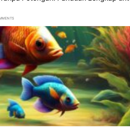
MMENTS