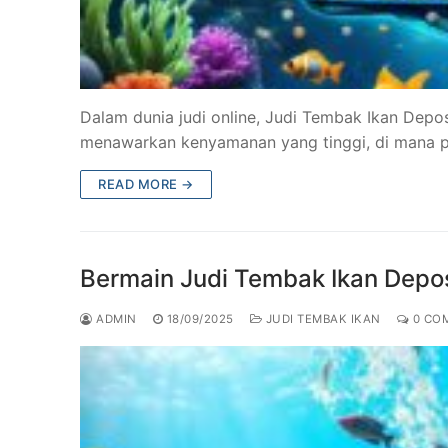
Dalam dunia judi online, Judi Tembak Ikan Depos
menawarkan kenyamanan yang tinggi, di mana
READ MORE →
Bermain Judi Tembak Ikan Depo
ADMIN
18/09/2025
JUDI TEMBAK IKAN
0 CO