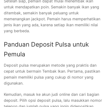
Setelah siap, pemain dapat mulai menembak ikan
untuk mendapatkan poin. Semakin banyak ikan yang
ditembak, semakin banyak peluang untuk
memenangkan jackpot. Pemain harus memperhatikan
jenis ikan yang ada, karena setiap ikan memiliki nilai
yang berbeda.
Panduan Deposit Pulsa untuk
Pemula
Deposit pulsa merupakan metode yang praktis dan
cepat untuk bermain Tembak Ikan. Pertama, pastikan
pemain memiliki pulsa yang cukup di nomor yang
digunakan.
Kemudian, masuk ke akun judi online dan cari bagian
deposit. Pilih opsi deposit pulsa, lalu masukkan nomor
telepon dan jumlah pulsa yang ingin didepositkan.