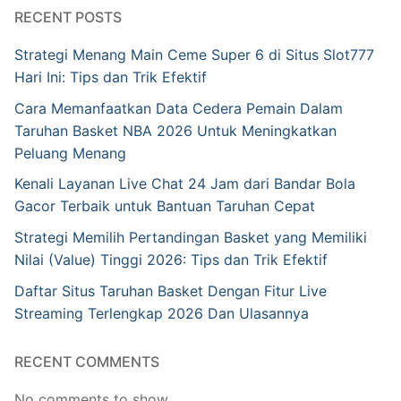
RECENT POSTS
Strategi Menang Main Ceme Super 6 di Situs Slot777
Hari Ini: Tips dan Trik Efektif
Cara Memanfaatkan Data Cedera Pemain Dalam
Taruhan Basket NBA 2026 Untuk Meningkatkan
Peluang Menang
Kenali Layanan Live Chat 24 Jam dari Bandar Bola
Gacor Terbaik untuk Bantuan Taruhan Cepat
Strategi Memilih Pertandingan Basket yang Memiliki
Nilai (Value) Tinggi 2026: Tips dan Trik Efektif
Daftar Situs Taruhan Basket Dengan Fitur Live
Streaming Terlengkap 2026 Dan Ulasannya
RECENT COMMENTS
No comments to show.