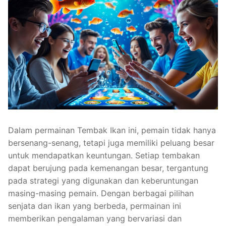
Dalam permainan Tembak Ikan ini, pemain tidak hanya
bersenang-senang, tetapi juga memiliki peluang besar
untuk mendapatkan keuntungan. Setiap tembakan
dapat berujung pada kemenangan besar, tergantung
pada strategi yang digunakan dan keberuntungan
masing-masing pemain. Dengan berbagai pilihan
senjata dan ikan yang berbeda, permainan ini
memberikan pengalaman yang bervariasi dan