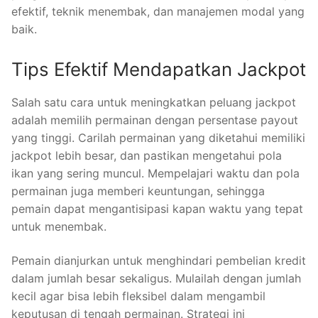
efektif, teknik menembak, dan manajemen modal yang
baik.
Tips Efektif Mendapatkan Jackpot
Salah satu cara untuk meningkatkan peluang jackpot
adalah memilih permainan dengan persentase payout
yang tinggi. Carilah permainan yang diketahui memiliki
jackpot lebih besar, dan pastikan mengetahui pola
ikan yang sering muncul. Mempelajari waktu dan pola
permainan juga memberi keuntungan, sehingga
pemain dapat mengantisipasi kapan waktu yang tepat
untuk menembak.
Pemain dianjurkan untuk menghindari pembelian kredit
dalam jumlah besar sekaligus. Mulailah dengan jumlah
kecil agar bisa lebih fleksibel dalam mengambil
keputusan di tengah permainan. Strategi ini