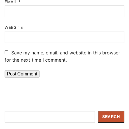
EMAIL
*
WEBSITE
Save my name, email, and website in this browser
for the next time I comment.
Search
SEARCH