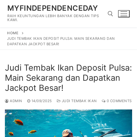
Skip
MYFINDEPENDENCEDAY
to
RAIH KEUNTUNGAN LEBIH BANYAK DENGAN TIPS
content
KAMI.
HOME
Search for:
JUDI TEMBAK IKAN DEPOSIT PULSA: MAIN SEKARANG DAN
DAPATKAN JACKPOT BESAR!
Judi Tembak Ikan Deposit Pulsa:
Main Sekarang dan Dapatkan
Jackpot Besar!
ADMIN
14/09/2025
JUDI TEMBAK IKAN
0 COMMENTS