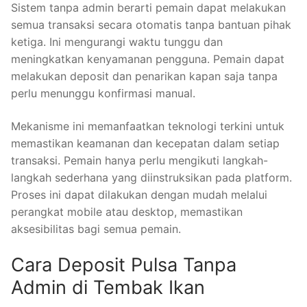
Sistem tanpa admin berarti pemain dapat melakukan
semua transaksi secara otomatis tanpa bantuan pihak
ketiga. Ini mengurangi waktu tunggu dan
meningkatkan kenyamanan pengguna. Pemain dapat
melakukan deposit dan penarikan kapan saja tanpa
perlu menunggu konfirmasi manual.
Mekanisme ini memanfaatkan teknologi terkini untuk
memastikan keamanan dan kecepatan dalam setiap
transaksi. Pemain hanya perlu mengikuti langkah-
langkah sederhana yang diinstruksikan pada platform.
Proses ini dapat dilakukan dengan mudah melalui
perangkat mobile atau desktop, memastikan
aksesibilitas bagi semua pemain.
Cara Deposit Pulsa Tanpa
Admin di Tembak Ikan