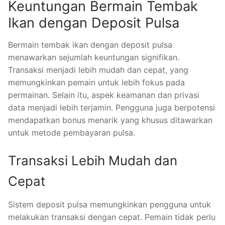
Keuntungan Bermain Tembak
Ikan dengan Deposit Pulsa
Bermain tembak ikan dengan deposit pulsa
menawarkan sejumlah keuntungan signifikan.
Transaksi menjadi lebih mudah dan cepat, yang
memungkinkan pemain untuk lebih fokus pada
permainan. Selain itu, aspek keamanan dan privasi
data menjadi lebih terjamin. Pengguna juga berpotensi
mendapatkan bonus menarik yang khusus ditawarkan
untuk metode pembayaran pulsa.
Transaksi Lebih Mudah dan
Cepat
Sistem deposit pulsa memungkinkan pengguna untuk
melakukan transaksi dengan cepat. Pemain tidak perlu