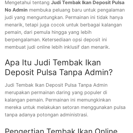
Mengetahui tentang
Judi Tembak Ikan Deposit Pulsa
No Admin
membuka peluang baru untuk pengalaman
judi yang menguntungkan. Permainan ini tidak hanya
menarik, tetapi juga cocok untuk berbagai kalangan
pemain, dari pemula hingga yang lebih
berpengalaman. Ketersediaan opsi deposit ini
membuat judi online lebih inklusif dan menarik.
Apa Itu Judi Tembak Ikan
Deposit Pulsa Tanpa Admin?
Judi Tembak Ikan Deposit Pulsa Tanpa Admin
merupakan permainan daring yang populer di
kalangan pemain. Permainan ini memungkinkan
mereka untuk melakukan setoran menggunakan pulsa
tanpa adanya potongan administrasi.
Pengertian Tembak Ikan Online