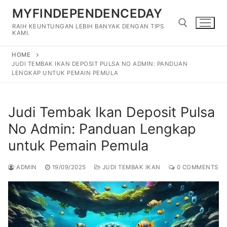
Skip
MYFINDEPENDENCEDAY
to
RAIH KEUNTUNGAN LEBIH BANYAK DENGAN TIPS
content
KAMI.
HOME
Search for:
JUDI TEMBAK IKAN DEPOSIT PULSA NO ADMIN: PANDUAN
LENGKAP UNTUK PEMAIN PEMULA
Judi Tembak Ikan Deposit Pulsa
No Admin: Panduan Lengkap
untuk Pemain Pemula
ADMIN
19/09/2025
JUDI TEMBAK IKAN
0 COMMENTS