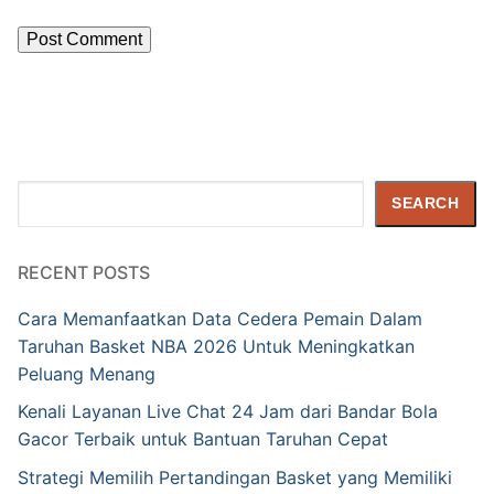
Search
SEARCH
RECENT POSTS
Cara Memanfaatkan Data Cedera Pemain Dalam
Taruhan Basket NBA 2026 Untuk Meningkatkan
Peluang Menang
Kenali Layanan Live Chat 24 Jam dari Bandar Bola
Gacor Terbaik untuk Bantuan Taruhan Cepat
Strategi Memilih Pertandingan Basket yang Memiliki