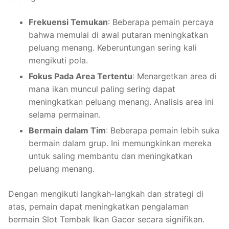
Frekuensi Temukan
: Beberapa pemain percaya
bahwa memulai di awal putaran meningkatkan
peluang menang. Keberuntungan sering kali
mengikuti pola.
Fokus Pada Area Tertentu
: Menargetkan area di
mana ikan muncul paling sering dapat
meningkatkan peluang menang. Analisis area ini
selama permainan.
Bermain dalam Tim
: Beberapa pemain lebih suka
bermain dalam grup. Ini memungkinkan mereka
untuk saling membantu dan meningkatkan
peluang menang.
Dengan mengikuti langkah-langkah dan strategi di
atas, pemain dapat meningkatkan pengalaman
bermain Slot Tembak Ikan Gacor secara signifikan.