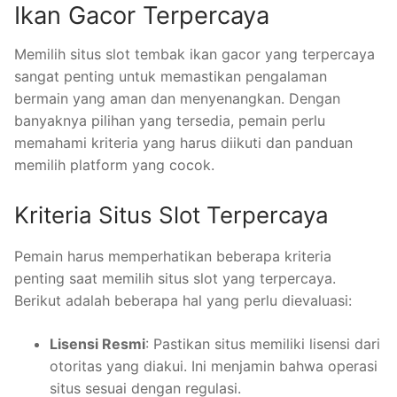
Ikan Gacor Terpercaya
Memilih situs slot tembak ikan gacor yang terpercaya
sangat penting untuk memastikan pengalaman
bermain yang aman dan menyenangkan. Dengan
banyaknya pilihan yang tersedia, pemain perlu
memahami kriteria yang harus diikuti dan panduan
memilih platform yang cocok.
Kriteria Situs Slot Terpercaya
Pemain harus memperhatikan beberapa kriteria
penting saat memilih situs slot yang terpercaya.
Berikut adalah beberapa hal yang perlu dievaluasi:
Lisensi Resmi
: Pastikan situs memiliki lisensi dari
otoritas yang diakui. Ini menjamin bahwa operasi
situs sesuai dengan regulasi.