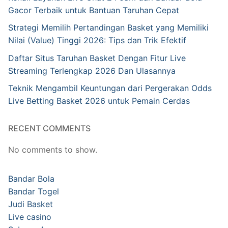
Gacor Terbaik untuk Bantuan Taruhan Cepat
Strategi Memilih Pertandingan Basket yang Memiliki
Nilai (Value) Tinggi 2026: Tips dan Trik Efektif
Daftar Situs Taruhan Basket Dengan Fitur Live
Streaming Terlengkap 2026 Dan Ulasannya
Teknik Mengambil Keuntungan dari Pergerakan Odds
Live Betting Basket 2026 untuk Pemain Cerdas
RECENT COMMENTS
No comments to show.
Bandar Bola
Bandar Togel
Judi Basket
Live casino