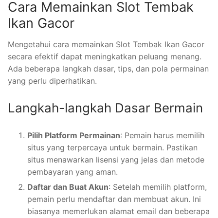
Cara Memainkan Slot Tembak
Ikan Gacor
Mengetahui cara memainkan Slot Tembak Ikan Gacor
secara efektif dapat meningkatkan peluang menang.
Ada beberapa langkah dasar, tips, dan pola permainan
yang perlu diperhatikan.
Langkah-langkah Dasar Bermain
Pilih Platform Permainan
: Pemain harus memilih
situs yang terpercaya untuk bermain. Pastikan
situs menawarkan lisensi yang jelas dan metode
pembayaran yang aman.
Daftar dan Buat Akun
: Setelah memilih platform,
pemain perlu mendaftar dan membuat akun. Ini
biasanya memerlukan alamat email dan beberapa