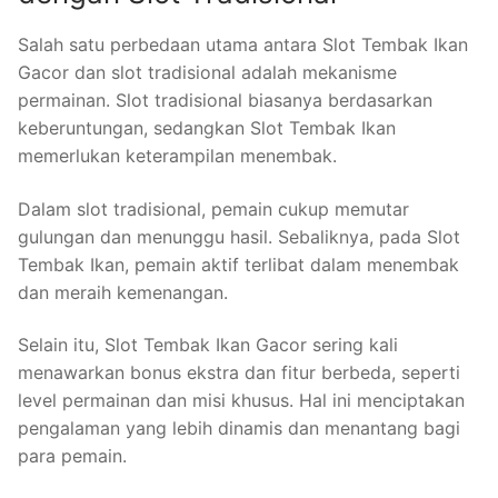
Salah satu perbedaan utama antara Slot Tembak Ikan
Gacor dan slot tradisional adalah mekanisme
permainan. Slot tradisional biasanya berdasarkan
keberuntungan, sedangkan Slot Tembak Ikan
memerlukan keterampilan menembak.
Dalam slot tradisional, pemain cukup memutar
gulungan dan menunggu hasil. Sebaliknya, pada Slot
Tembak Ikan, pemain aktif terlibat dalam menembak
dan meraih kemenangan.
Selain itu, Slot Tembak Ikan Gacor sering kali
menawarkan bonus ekstra dan fitur berbeda, seperti
level permainan dan misi khusus. Hal ini menciptakan
pengalaman yang lebih dinamis dan menantang bagi
para pemain.