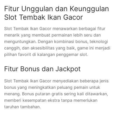
Fitur Unggulan dan Keunggulan
Slot Tembak Ikan Gacor
Slot Tembak Ikan Gacor menawarkan berbagai fitur
menarik yang membuat permainan lebih seru dan
menguntungkan. Dengan kombinasi bonus, teknologi
canggih, dan aksesibilitas yang baik, game ini menjadi
pilihan favorit di kalangan penggemar slot.
Fitur Bonus dan Jackpot
Slot Tembak Ikan Gacor menyediakan beberapa jenis
bonus yang meningkatkan peluang pemain untuk
menang. Bonus putaran gratis sering kali ditawarkan,
memberi kesempatan ekstra tanpa memerlukan
taruhan tambahan.