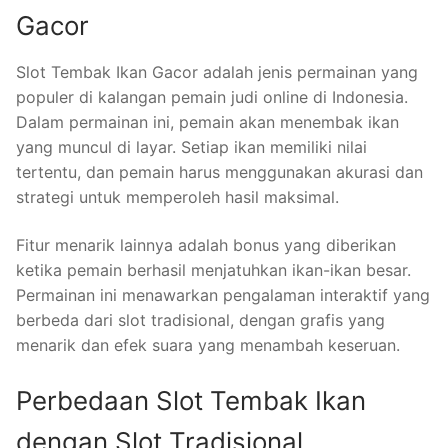
Gacor
Slot Tembak Ikan Gacor adalah jenis permainan yang
populer di kalangan pemain judi online di Indonesia.
Dalam permainan ini, pemain akan menembak ikan
yang muncul di layar. Setiap ikan memiliki nilai
tertentu, dan pemain harus menggunakan akurasi dan
strategi untuk memperoleh hasil maksimal.
Fitur menarik lainnya adalah bonus yang diberikan
ketika pemain berhasil menjatuhkan ikan-ikan besar.
Permainan ini menawarkan pengalaman interaktif yang
berbeda dari slot tradisional, dengan grafis yang
menarik dan efek suara yang menambah keseruan.
Perbedaan Slot Tembak Ikan
dengan Slot Tradisional