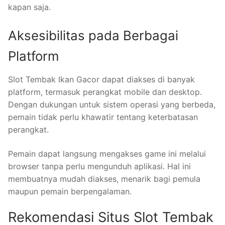
kapan saja.
Aksesibilitas pada Berbagai
Platform
Slot Tembak Ikan Gacor dapat diakses di banyak
platform, termasuk perangkat mobile dan desktop.
Dengan dukungan untuk sistem operasi yang berbeda,
pemain tidak perlu khawatir tentang keterbatasan
perangkat.
Pemain dapat langsung mengakses game ini melalui
browser tanpa perlu mengunduh aplikasi. Hal ini
membuatnya mudah diakses, menarik bagi pemula
maupun pemain berpengalaman.
Rekomendasi Situs Slot Tembak