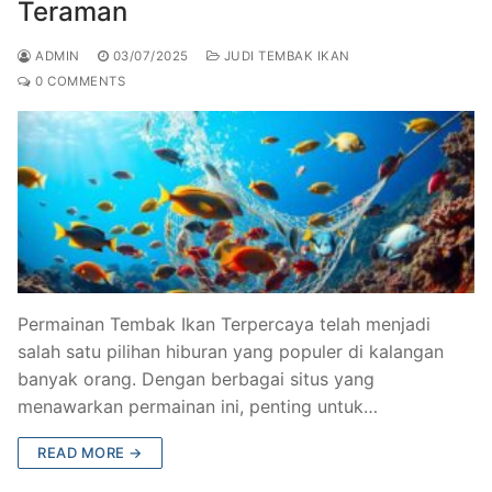
Teraman
ADMIN
03/07/2025
JUDI TEMBAK IKAN
0 COMMENTS
Permainan Tembak Ikan Terpercaya telah menjadi
salah satu pilihan hiburan yang populer di kalangan
banyak orang. Dengan berbagai situs yang
menawarkan permainan ini, penting untuk…
READ MORE →