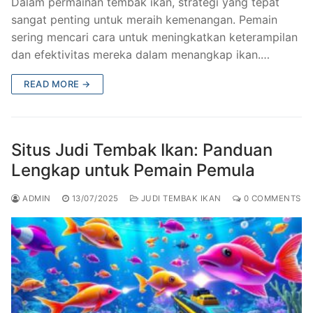
Dalam permainan tembak ikan, strategi yang tepat
sangat penting untuk meraih kemenangan. Pemain
sering mencari cara untuk meningkatkan keterampilan
dan efektivitas mereka dalam menangkap ikan.…
READ MORE →
Situs Judi Tembak Ikan: Panduan
Lengkap untuk Pemain Pemula
ADMIN
13/07/2025
JUDI TEMBAK IKAN
0 COMMENTS