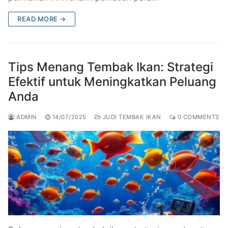
READ MORE →
Tips Menang Tembak Ikan: Strategi
Efektif untuk Meningkatkan Peluang
Anda
ADMIN
14/07/2025
JUDI TEMBAK IKAN
0 COMMENTS