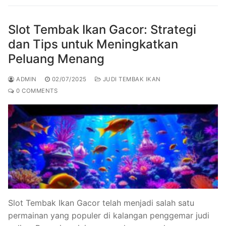
Slot Tembak Ikan Gacor: Strategi
dan Tips untuk Meningkatkan
Peluang Menang
ADMIN
02/07/2025
JUDI TEMBAK IKAN
0 COMMENTS
Slot Tembak Ikan Gacor telah menjadi salah satu
permainan yang populer di kalangan penggemar judi