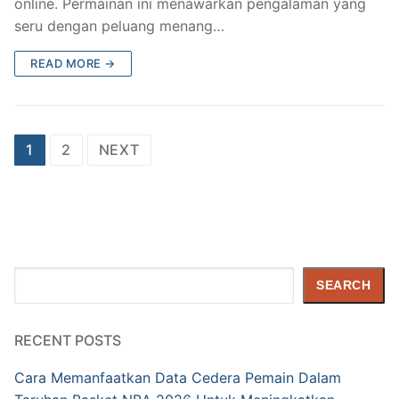
online. Permainan ini menawarkan pengalaman yang
seru dengan peluang menang…
READ MORE →
Posts
1
2
NEXT
pagination
Search
SEARCH
RECENT POSTS
Cara Memanfaatkan Data Cedera Pemain Dalam