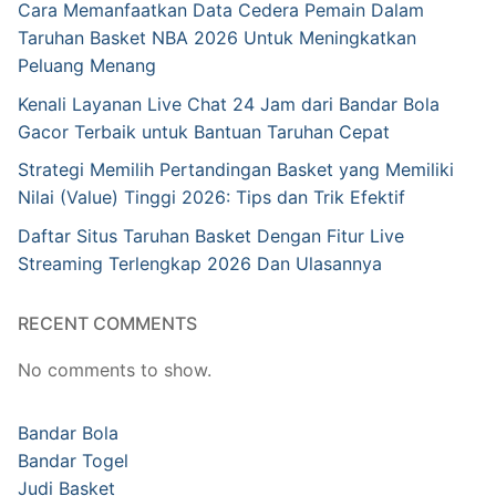
Cara Memanfaatkan Data Cedera Pemain Dalam
Taruhan Basket NBA 2026 Untuk Meningkatkan
Peluang Menang
Kenali Layanan Live Chat 24 Jam dari Bandar Bola
Gacor Terbaik untuk Bantuan Taruhan Cepat
Strategi Memilih Pertandingan Basket yang Memiliki
Nilai (Value) Tinggi 2026: Tips dan Trik Efektif
Daftar Situs Taruhan Basket Dengan Fitur Live
Streaming Terlengkap 2026 Dan Ulasannya
RECENT COMMENTS
No comments to show.
Bandar Bola
Bandar Togel
Judi Basket