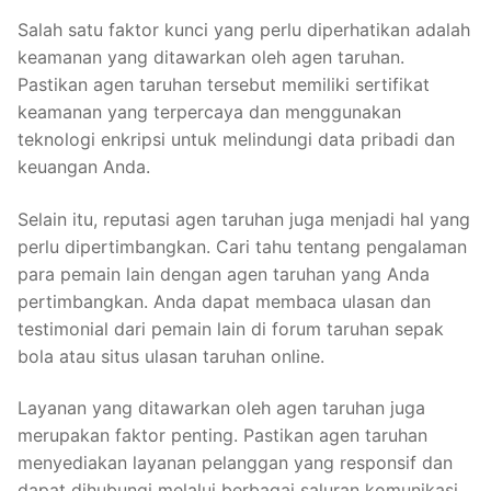
Salah satu faktor kunci yang perlu diperhatikan adalah
keamanan yang ditawarkan oleh agen taruhan.
Pastikan agen taruhan tersebut memiliki sertifikat
keamanan yang terpercaya dan menggunakan
teknologi enkripsi untuk melindungi data pribadi dan
keuangan Anda.
Selain itu, reputasi agen taruhan juga menjadi hal yang
perlu dipertimbangkan. Cari tahu tentang pengalaman
para pemain lain dengan agen taruhan yang Anda
pertimbangkan. Anda dapat membaca ulasan dan
testimonial dari pemain lain di forum taruhan sepak
bola atau situs ulasan taruhan online.
Layanan yang ditawarkan oleh agen taruhan juga
merupakan faktor penting. Pastikan agen taruhan
menyediakan layanan pelanggan yang responsif dan
dapat dihubungi melalui berbagai saluran komunikasi