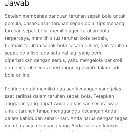
Jawab
Setelah membahas panduan taruhan sepak bola untuk
pemula, dasar-dasar taruhan sepak bola, tips menang
taruhan sepak bola, memilih agen taruhan bola
terpercaya, memilih situs taruhan bola terbaik,
bermain taruhan sepak bola secara online, dan taruhan
sepak bola live, ada satu hal lagi yang perlu
diperhatikan dengan serius, yaitu mengelola bankroll
dan bertaruh secara bertanggung jawab dalam judi
bola online.
Penting untuk memiliki batasan keuangan yang jelas
saat terlibat dalam taruhan sepak bola. Tetapkan
anggaran yang dapat Anda alokasikan secara wajar
untuk taruhan tanpa mengganggu keuangan Anda
dalam kehidupan sehari-hari. Anda harus dengan tegas
membatasi jumlah uang yang Anda siapkan khusus