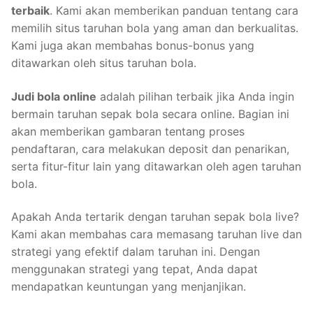
terbaik
. Kami akan memberikan panduan tentang cara
memilih situs taruhan bola yang aman dan berkualitas.
Kami juga akan membahas bonus-bonus yang
ditawarkan oleh situs taruhan bola.
Judi bola online
adalah pilihan terbaik jika Anda ingin
bermain taruhan sepak bola secara online. Bagian ini
akan memberikan gambaran tentang proses
pendaftaran, cara melakukan deposit dan penarikan,
serta fitur-fitur lain yang ditawarkan oleh agen taruhan
bola.
Apakah Anda tertarik dengan taruhan sepak bola live?
Kami akan membahas cara memasang taruhan live dan
strategi yang efektif dalam taruhan ini. Dengan
menggunakan strategi yang tepat, Anda dapat
mendapatkan keuntungan yang menjanjikan.