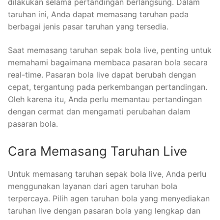
dilakukan selama pertandingan berlangsung. Dalam
taruhan ini, Anda dapat memasang taruhan pada
berbagai jenis pasar taruhan yang tersedia.
Saat memasang taruhan sepak bola live, penting untuk
memahami bagaimana membaca pasaran bola secara
real-time. Pasaran bola live dapat berubah dengan
cepat, tergantung pada perkembangan pertandingan.
Oleh karena itu, Anda perlu memantau pertandingan
dengan cermat dan mengamati perubahan dalam
pasaran bola.
Cara Memasang Taruhan Live
Untuk memasang taruhan sepak bola live, Anda perlu
menggunakan layanan dari agen taruhan bola
terpercaya. Pilih agen taruhan bola yang menyediakan
taruhan live dengan pasaran bola yang lengkap dan