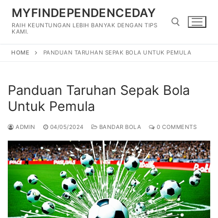
Skip
MYFINDEPENDENCEDAY
to
RAIH KEUNTUNGAN LEBIH BANYAK DENGAN TIPS
content
KAMI.
HOME
PANDUAN TARUHAN SEPAK BOLA UNTUK PEMULA
Search for:
Panduan Taruhan Sepak Bola
Untuk Pemula
ADMIN
04/05/2024
BANDAR BOLA
0 COMMENTS