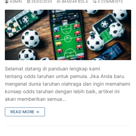
ADMIN
29/05/2024
BANDAR BOLA
0 COMMENTS
Selamat datang di panduan lengkap kami
tentang odds taruhan untuk pemula. Jika Anda baru
mengenal dunia taruhan olahraga dan ingin memahami
konsep odds taruhan dengan lebih baik, artikel ini
akan memberikan semua…
READ MORE →