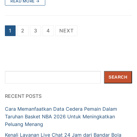
READ MORE →
Posts
1
2
3
4
NEXT
pagination
Search
SEARCH
RECENT POSTS
Cara Memanfaatkan Data Cedera Pemain Dalam
Taruhan Basket NBA 2026 Untuk Meningkatkan
Peluang Menang
Kenali Layanan Live Chat 24 Jam dari Bandar Bola