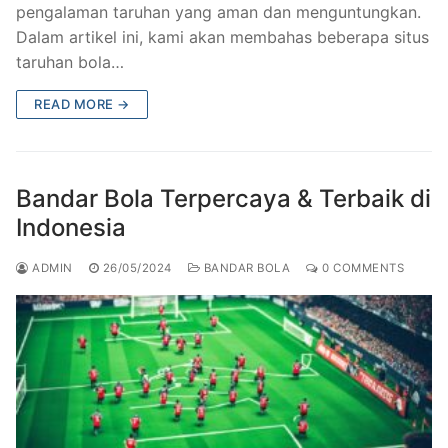
pengalaman taruhan yang aman dan menguntungkan.
Dalam artikel ini, kami akan membahas beberapa situs
taruhan bola…
READ MORE →
Bandar Bola Terpercaya & Terbaik di
Indonesia
ADMIN
26/05/2024
BANDAR BOLA
0 COMMENTS