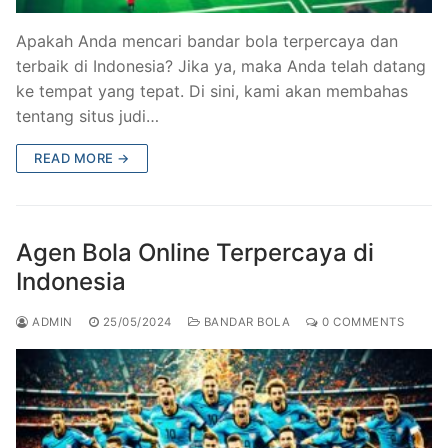
Apakah Anda mencari bandar bola terpercaya dan
terbaik di Indonesia? Jika ya, maka Anda telah datang
ke tempat yang tepat. Di sini, kami akan membahas
tentang situs judi…
READ MORE →
Agen Bola Online Terpercaya di
Indonesia
ADMIN
25/05/2024
BANDAR BOLA
0 COMMENTS