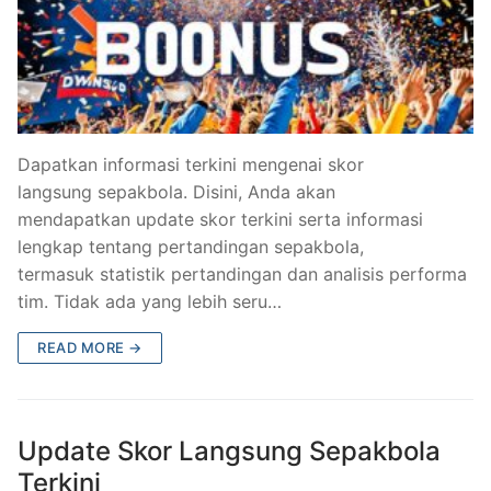
Dapatkan informasi terkini mengenai skor
langsung sepakbola. Disini, Anda akan
mendapatkan update skor terkini serta informasi
lengkap tentang pertandingan sepakbola,
termasuk statistik pertandingan dan analisis performa
tim. Tidak ada yang lebih seru…
READ MORE →
Update Skor Langsung Sepakbola
Terkini