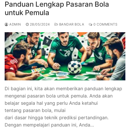
Panduan Lengkap Pasaran Bola
untuk Pemula
ADMIN
28/05/2024
BANDAR BOLA
0 COMMENTS
Di bagian ini, kita akan memberikan panduan lengkap
mengenai pasaran bola untuk pemula. Anda akan
belajar segala hal yang perlu Anda ketahui
tentang pasaran bola, mulai
dari dasar hingga teknik prediksi pertandingan.
Dengan mempelajari panduan ini, Anda…