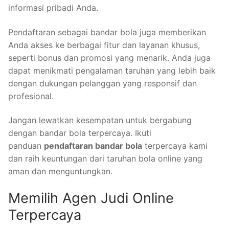
informasi pribadi Anda.
Pendaftaran sebagai bandar bola juga memberikan
Anda akses ke berbagai fitur dan layanan khusus,
seperti bonus dan promosi yang menarik. Anda juga
dapat menikmati pengalaman taruhan yang lebih baik
dengan dukungan pelanggan yang responsif dan
profesional.
Jangan lewatkan kesempatan untuk bergabung
dengan bandar bola terpercaya. Ikuti
panduan
pendaftaran bandar bola
terpercaya kami
dan raih keuntungan dari taruhan bola online yang
aman dan menguntungkan.
Memilih Agen Judi Online
Terpercaya