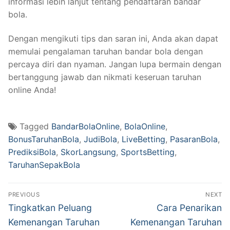
informasi lebih lanjut tentang pendaftaran bandar
bola.
Dengan mengikuti tips dan saran ini, Anda akan dapat
memulai pengalaman taruhan bandar bola dengan
percaya diri dan nyaman. Jangan lupa bermain dengan
bertanggung jawab dan nikmati keseruan taruhan
online Anda!
Tagged
BandarBolaOnline
,
BolaOnline
,
BonusTaruhanBola
,
JudiBola
,
LiveBetting
,
PasaranBola
,
PrediksiBola
,
SkorLangsung
,
SportsBetting
,
TaruhanSepakBola
Post
PREVIOUS
NEXT
navigation
Previous
Next
Tingkatkan Peluang
Cara Penarikan
post:
post:
Kemenangan Taruhan
Kemenangan Taruhan