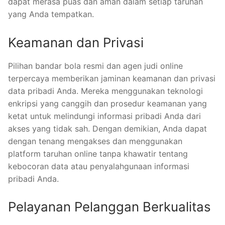
dapat merasa puas dan aman dalam setiap taruhan
yang Anda tempatkan.
Keamanan dan Privasi
Pilihan bandar bola resmi dan agen judi online
terpercaya memberikan jaminan keamanan dan privasi
data pribadi Anda. Mereka menggunakan teknologi
enkripsi yang canggih dan prosedur keamanan yang
ketat untuk melindungi informasi pribadi Anda dari
akses yang tidak sah. Dengan demikian, Anda dapat
dengan tenang mengakses dan menggunakan
platform taruhan online tanpa khawatir tentang
kebocoran data atau penyalahgunaan informasi
pribadi Anda.
Pelayanan Pelanggan Berkualitas