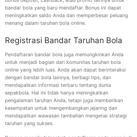
bonus deposit, cashback, atau promo lainnya untuk
bandar bola yang baru mendaftar. Bonus ini dapat
meningkatkan saldo Anda dan memperbesar peluang
menang dalam taruhan bola online.
Registrasi Bandar Taruhan Bola
Pendaftaran bandar bola juga memungkinkan Anda
untuk menjadi bagian dari komunitas taruhan bola
online yang lebih luas. Anda akan dapat berinteraksi
dengan bandar bola lainnya, berbagi tips, dan
mendapatkan informasi terbaru tentang dunia
sepakbola. Hal ini tidak hanya meningkatkan
pengalaman taruhan Anda, tetapi juga memberikan
kesempatan untuk mengembangkan jejaring dan
mendapatkan wawasan tambahan mengenai strategi
taruhan yang sukses.