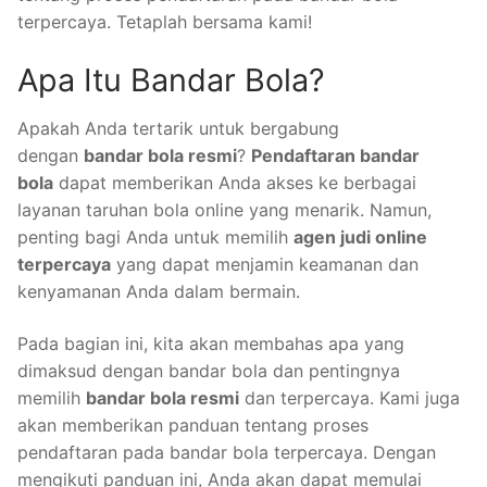
terpercaya. Tetaplah bersama kami!
Apa Itu Bandar Bola?
Apakah Anda tertarik untuk bergabung
dengan
bandar bola resmi
?
Pendaftaran bandar
bola
dapat memberikan Anda akses ke berbagai
layanan taruhan bola online yang menarik. Namun,
penting bagi Anda untuk memilih
agen judi online
terpercaya
yang dapat menjamin keamanan dan
kenyamanan Anda dalam bermain.
Pada bagian ini, kita akan membahas apa yang
dimaksud dengan bandar bola dan pentingnya
memilih
bandar bola resmi
dan terpercaya. Kami juga
akan memberikan panduan tentang proses
pendaftaran pada bandar bola terpercaya. Dengan
mengikuti panduan ini, Anda akan dapat memulai