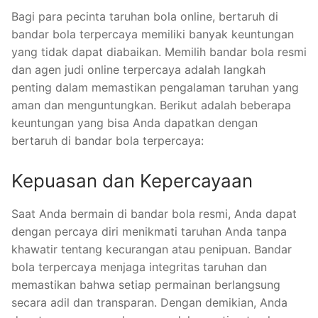
Bagi para pecinta taruhan bola online, bertaruh di
bandar bola terpercaya memiliki banyak keuntungan
yang tidak dapat diabaikan. Memilih bandar bola resmi
dan agen judi online terpercaya adalah langkah
penting dalam memastikan pengalaman taruhan yang
aman dan menguntungkan. Berikut adalah beberapa
keuntungan yang bisa Anda dapatkan dengan
bertaruh di bandar bola terpercaya:
Kepuasan dan Kepercayaan
Saat Anda bermain di bandar bola resmi, Anda dapat
dengan percaya diri menikmati taruhan Anda tanpa
khawatir tentang kecurangan atau penipuan. Bandar
bola terpercaya menjaga integritas taruhan dan
memastikan bahwa setiap permainan berlangsung
secara adil dan transparan. Dengan demikian, Anda