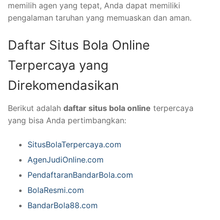
memilih agen yang tepat, Anda dapat memiliki
pengalaman taruhan yang memuaskan dan aman.
Daftar Situs Bola Online
Terpercaya yang
Direkomendasikan
Berikut adalah
daftar situs bola online
terpercaya
yang bisa Anda pertimbangkan:
SitusBolaTerpercaya.com
AgenJudiOnline.com
PendaftaranBandarBola.com
BolaResmi.com
BandarBola88.com