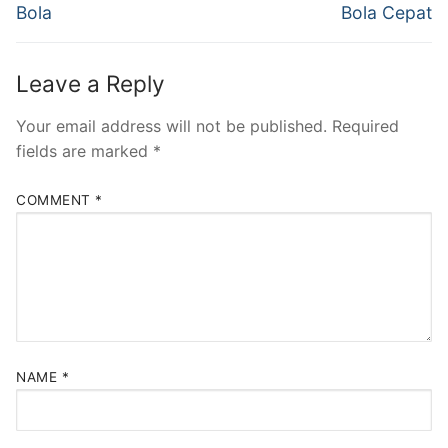
Bola
Bola Cepat
Leave a Reply
Your email address will not be published.
Required
fields are marked
*
COMMENT
*
NAME
*