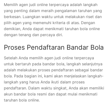
Memilih agen judi online terpercaya adalah langkah
yang penting dalam meraih pengalaman taruhan yang
berkesan. Luangkan waktu untuk melakukan riset dan
pilih agen yang memenuhi kriteria di atas. Dengan
demikian, Anda dapat menikmati taruhan bola online
dengan tenang dan percaya diri.
Proses Pendaftaran Bandar Bola
Setelah Anda memilih agen judi online terpercaya
untuk bertaruh pada bandar bola, langkah selanjutnya
adalah melakukan proses pendaftaran sebagai bandar
bola. Pada bagian ini, kami akan menjelaskan langkah-
langkah yang harus Anda ikuti dalam proses
pendaftaran. Dalam waktu singkat, Anda akan memiliki
akun bandar bola resmi dan dapat mulai menikmati
taruhan bola online.