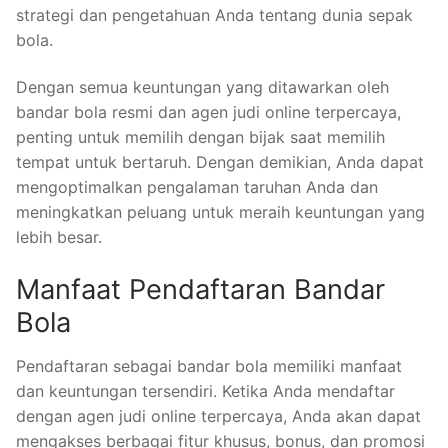
strategi dan pengetahuan Anda tentang dunia sepak
bola.
Dengan semua keuntungan yang ditawarkan oleh
bandar bola resmi dan agen judi online terpercaya,
penting untuk memilih dengan bijak saat memilih
tempat untuk bertaruh. Dengan demikian, Anda dapat
mengoptimalkan pengalaman taruhan Anda dan
meningkatkan peluang untuk meraih keuntungan yang
lebih besar.
Manfaat Pendaftaran Bandar
Bola
Pendaftaran sebagai bandar bola memiliki manfaat
dan keuntungan tersendiri. Ketika Anda mendaftar
dengan agen judi online terpercaya, Anda akan dapat
mengakses berbagai fitur khusus, bonus, dan promosi