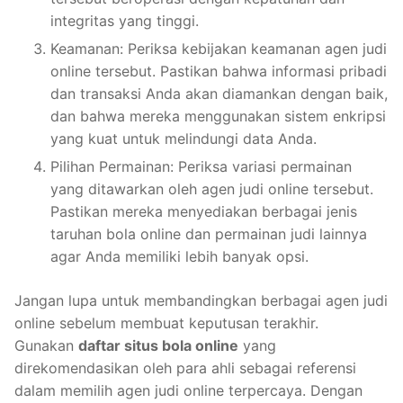
integritas yang tinggi.
Keamanan: Periksa kebijakan keamanan agen judi
online tersebut. Pastikan bahwa informasi pribadi
dan transaksi Anda akan diamankan dengan baik,
dan bahwa mereka menggunakan sistem enkripsi
yang kuat untuk melindungi data Anda.
Pilihan Permainan: Periksa variasi permainan
yang ditawarkan oleh agen judi online tersebut.
Pastikan mereka menyediakan berbagai jenis
taruhan bola online dan permainan judi lainnya
agar Anda memiliki lebih banyak opsi.
Jangan lupa untuk membandingkan berbagai agen judi
online sebelum membuat keputusan terakhir.
Gunakan
daftar situs bola online
yang
direkomendasikan oleh para ahli sebagai referensi
dalam memilih agen judi online terpercaya. Dengan