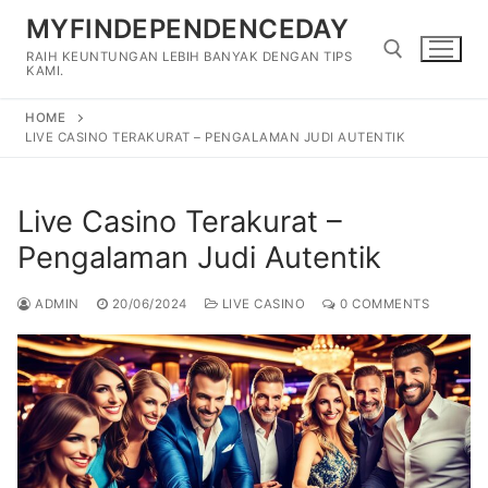
Skip
MYFINDEPENDENCEDAY
to
RAIH KEUNTUNGAN LEBIH BANYAK DENGAN TIPS
content
KAMI.
HOME
Search for:
LIVE CASINO TERAKURAT – PENGALAMAN JUDI AUTENTIK
Live Casino Terakurat –
Pengalaman Judi Autentik
ADMIN
20/06/2024
LIVE CASINO
0 COMMENTS