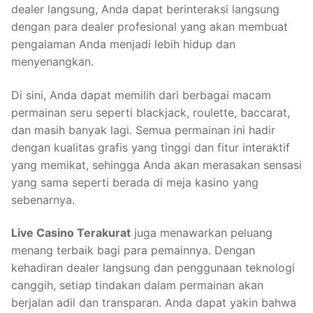
dealer langsung, Anda dapat berinteraksi langsung
dengan para dealer profesional yang akan membuat
pengalaman Anda menjadi lebih hidup dan
menyenangkan.
Di sini, Anda dapat memilih dari berbagai macam
permainan seru seperti blackjack, roulette, baccarat,
dan masih banyak lagi. Semua permainan ini hadir
dengan kualitas grafis yang tinggi dan fitur interaktif
yang memikat, sehingga Anda akan merasakan sensasi
yang sama seperti berada di meja kasino yang
sebenarnya.
Live Casino Terakurat
juga menawarkan peluang
menang terbaik bagi para pemainnya. Dengan
kehadiran dealer langsung dan penggunaan teknologi
canggih, setiap tindakan dalam permainan akan
berjalan adil dan transparan. Anda dapat yakin bahwa