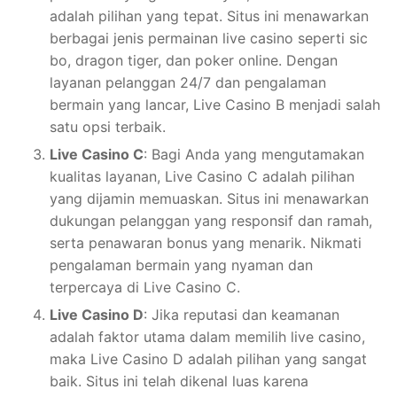
adalah pilihan yang tepat. Situs ini menawarkan
berbagai jenis permainan live casino seperti sic
bo, dragon tiger, dan poker online. Dengan
layanan pelanggan 24/7 dan pengalaman
bermain yang lancar, Live Casino B menjadi salah
satu opsi terbaik.
Live Casino C
: Bagi Anda yang mengutamakan
kualitas layanan, Live Casino C adalah pilihan
yang dijamin memuaskan. Situs ini menawarkan
dukungan pelanggan yang responsif dan ramah,
serta penawaran bonus yang menarik. Nikmati
pengalaman bermain yang nyaman dan
terpercaya di Live Casino C.
Live Casino D
: Jika reputasi dan keamanan
adalah faktor utama dalam memilih live casino,
maka Live Casino D adalah pilihan yang sangat
baik. Situs ini telah dikenal luas karena