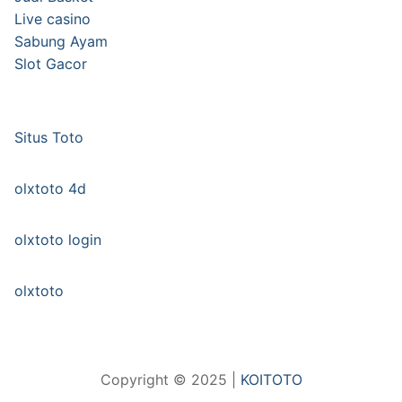
Live casino
Sabung Ayam
Slot Gacor
Situs Toto
olxtoto 4d
olxtoto login
olxtoto
Copyright © 2025 |
KOITOTO