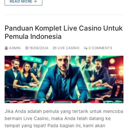
READ MORE →
Panduan Komplet Live Casino Untuk
Pemula Indonesia
ADMIN
16/06/2024
LIVE CASINO
0 COMMENTS
Jika Anda adalah pemula yang tertarik untuk mencoba
bermain Live Casino, maka Anda telah datang ke
tempat yang tepat! Pada bagian ini, kami akan