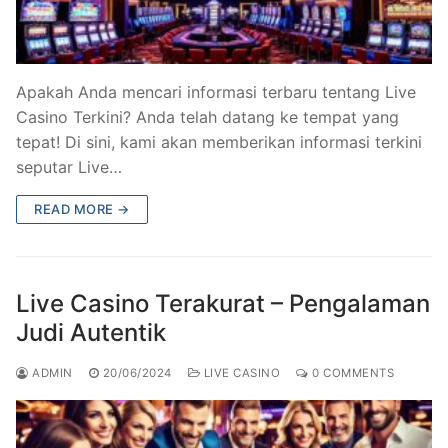
Apakah Anda mencari informasi terbaru tentang Live
Casino Terkini? Anda telah datang ke tempat yang
tepat! Di sini, kami akan memberikan informasi terkini
seputar Live…
READ MORE →
Live Casino Terakurat – Pengalaman
Judi Autentik
ADMIN
20/06/2024
LIVE CASINO
0 COMMENTS