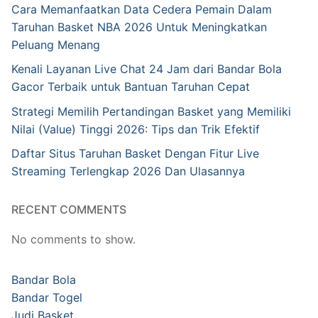
Cara Memanfaatkan Data Cedera Pemain Dalam
Taruhan Basket NBA 2026 Untuk Meningkatkan
Peluang Menang
Kenali Layanan Live Chat 24 Jam dari Bandar Bola
Gacor Terbaik untuk Bantuan Taruhan Cepat
Strategi Memilih Pertandingan Basket yang Memiliki
Nilai (Value) Tinggi 2026: Tips dan Trik Efektif
Daftar Situs Taruhan Basket Dengan Fitur Live
Streaming Terlengkap 2026 Dan Ulasannya
RECENT COMMENTS
No comments to show.
Bandar Bola
Bandar Togel
Judi Basket