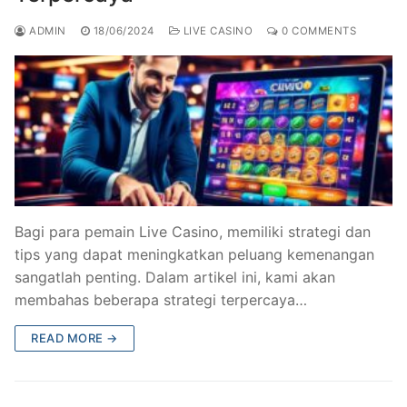
ADMIN
18/06/2024
LIVE CASINO
0 COMMENTS
Bagi para pemain Live Casino, memiliki strategi dan
tips yang dapat meningkatkan peluang kemenangan
sangatlah penting. Dalam artikel ini, kami akan
membahas beberapa strategi terpercaya…
READ MORE →