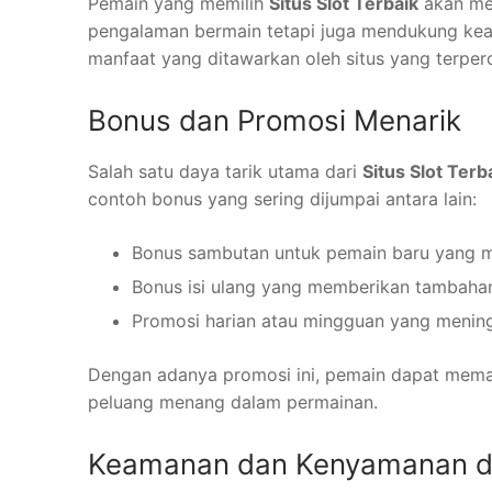
Pemain yang memilih
Situs Slot Terbaik
akan me
pengalaman bermain tetapi juga mendukung keam
manfaat yang ditawarkan oleh situs yang terpe
Bonus dan Promosi Menarik
Salah satu daya tarik utama dari
Situs Slot Terb
contoh bonus yang sering dijumpai antara lain:
Bonus sambutan untuk pemain baru yang m
Bonus isi ulang yang memberikan tambahan
Promosi harian atau mingguan yang menin
Dengan adanya promosi ini, pemain dapat mema
peluang menang dalam permainan.
Keamanan dan Kenyamanan d