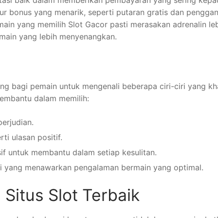
tur bonus yang menarik, seperti putaran gratis dan pengga
ain yang memilih Slot Gacor pasti merasakan adrenalin le
main yang lebih menyenangkan.
ing bagi pemain untuk mengenali beberapa ciri-ciri yang kh
membantu dalam memilih:
perjudian.
ti ulasan positif.
f untuk membantu dalam setiap kesulitan.
ggi yang menawarkan pengalaman bermain yang optimal.
Situs Slot Terbaik