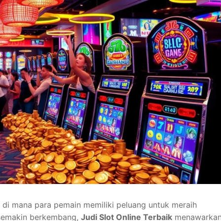
, di mana para pemain memiliki peluang untuk meraih
 semakin berkembang,
Judi Slot Online Terbaik
menawarka