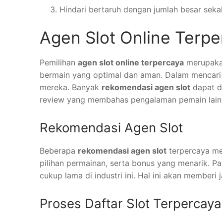
Hindari bertaruh dengan jumlah besar sekal
Agen Slot Online Terp
Pemilihan
agen slot online terpercaya
merupakan
bermain yang optimal dan aman. Dalam mencari 
mereka. Banyak
rekomendasi agen slot
dapat di
review yang membahas pengalaman pemain lain
Rekomendasi Agen Slot
Beberapa
rekomendasi agen slot
terpercaya me
pilihan permainan, serta bonus yang menarik. Pas
cukup lama di industri ini. Hal ini akan member
Proses Daftar Slot Terpercaya