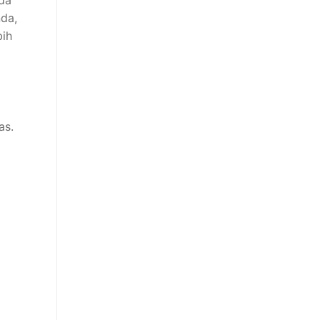
nda,
bih
as.