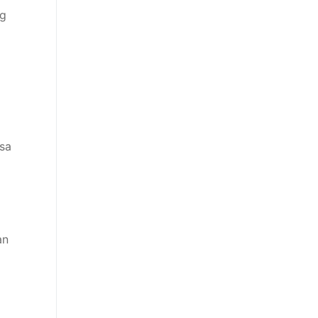
ng
sa
an