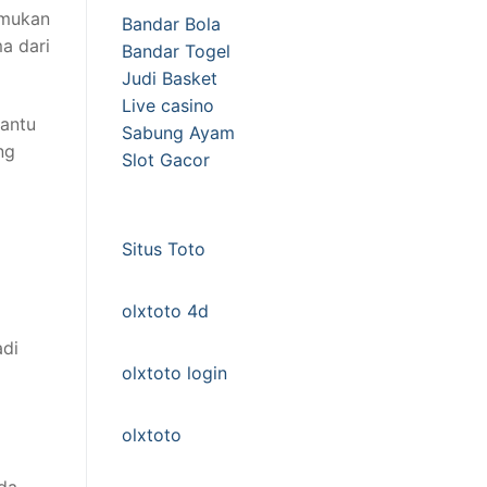
emukan
Bandar Bola
a dari
Bandar Togel
Judi Basket
Live casino
bantu
Sabung Ayam
ng
Slot Gacor
Situs Toto
olxtoto 4d
di
olxtoto login
olxtoto
da