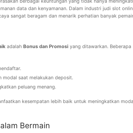
rasakan berbagai keuntungan yang tidak hanya meningkat
anan data dan kenyamanan. Dalam industri judi slot onlin
rcaya sangat beragam dan menarik perhatian banyak pemai
aik
adalah
Bonus dan Promosi
yang ditawarkan. Beberapa
endaftar.
 modal saat melakukan deposit.
gkatkan peluang menang.
nfaatkan kesempatan lebih baik untuk meningkatkan moda
alam Bermain