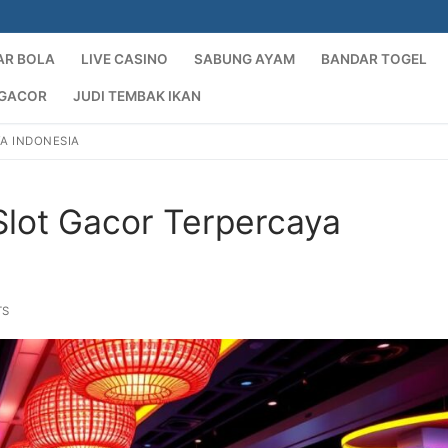
AR BOLA
LIVE CASINO
SABUNG AYAM
BANDAR TOGEL
 GACOR
JUDI TEMBAK IKAN
A INDONESIA
Search for:
lot Gacor Terpercaya
TS