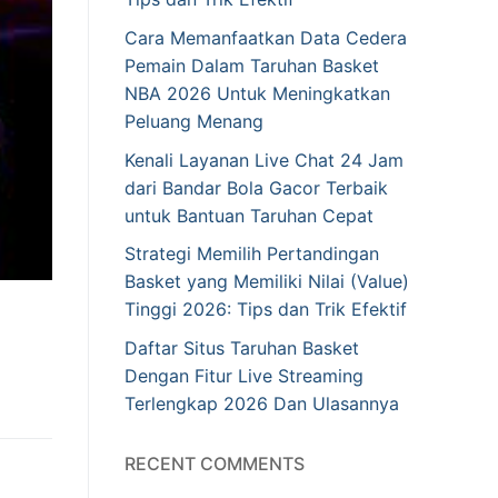
Cara Memanfaatkan Data Cedera
Pemain Dalam Taruhan Basket
NBA 2026 Untuk Meningkatkan
Peluang Menang
Kenali Layanan Live Chat 24 Jam
dari Bandar Bola Gacor Terbaik
untuk Bantuan Taruhan Cepat
Strategi Memilih Pertandingan
Basket yang Memiliki Nilai (Value)
Tinggi 2026: Tips dan Trik Efektif
Daftar Situs Taruhan Basket
Dengan Fitur Live Streaming
Terlengkap 2026 Dan Ulasannya
RECENT COMMENTS