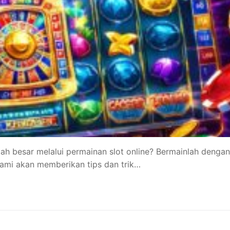
 besar melalui permainan slot online? Bermainlah dengan
 kami akan memberikan tips dan trik…