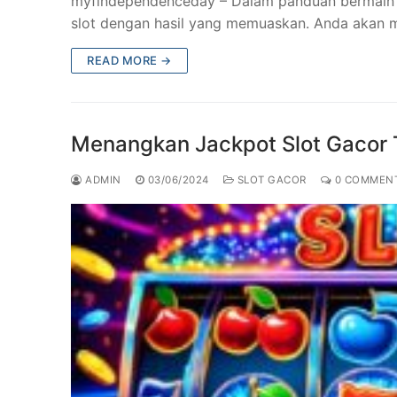
myfindependenceday – Dalam panduan bermain slo
slot dengan hasil yang memuaskan. Anda akan 
READ MORE →
Menangkan Jackpot Slot Gacor T
ADMIN
03/06/2024
SLOT GACOR
0 COMMEN