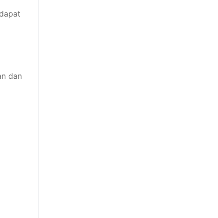
 dapat
an dan