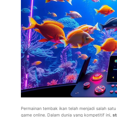
Permainan tembak ikan telah menjadi salah satu
game online. Dalam dunia yang kompetitif ini,
st