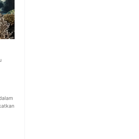
u
 dalam
katkan