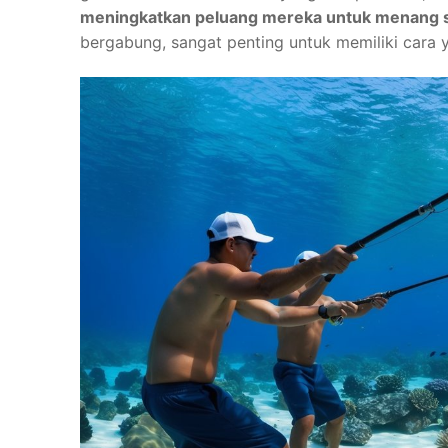
meningkatkan peluang mereka untuk menang se
bergabung, sangat penting untuk memiliki cara y