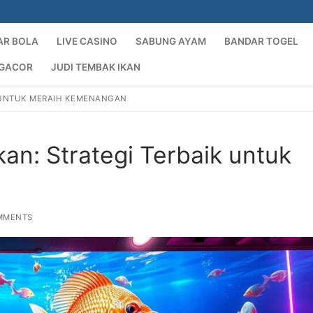
AR BOLA
LIVE CASINO
SABUNG AYAM
BANDAR TOGEL
 GACOR
JUDI TEMBAK IKAN
K UNTUK MERAIH KEMENANGAN
Search for:
n: Strategi Terbaik untuk
MMENTS