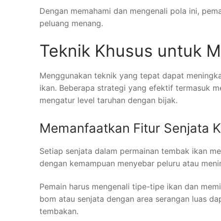
Dengan memahami dan mengenali pola ini, pem
peluang menang.
Teknik Khusus untuk 
Menggunakan teknik yang tepat dapat meningk
ikan. Beberapa strategi yang efektif termasuk 
mengatur level taruhan dengan bijak.
Memanfaatkan Fitur Senjata 
Setiap senjata dalam permainan tembak ikan memi
dengan kemampuan menyebar peluru atau menin
Pemain harus mengenali tipe-tipe ikan dan memi
bom atau senjata dengan area serangan luas d
tembakan.