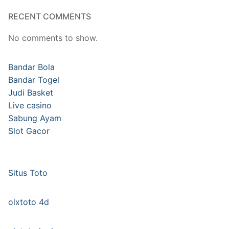
RECENT COMMENTS
No comments to show.
Bandar Bola
Bandar Togel
Judi Basket
Live casino
Sabung Ayam
Slot Gacor
Situs Toto
olxtoto 4d