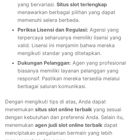
yang bervariasi.
Situs slot terlengkap
menawarkan berbagai pilihan yang dapat
memenuhi selera berbeda.
Periksa Lisensi dan Regulasi:
Agensi yang
terpercaya seharusnya memiliki lisensi yang
valid. Lisensi ini menjamin bahwa mereka
mengikuti standar yang ditetapkan.
Dukungan Pelanggan:
Agen yang profesional
biasanya memiliki layanan pelanggan yang
responsif. Pastikan mereka tersedia melalui
berbagai saluran komunikasi.
Dengan mengikuti tips di atas, Anda dapat
menemukan
situs slot online terbaik
yang sesuai
dengan kebutuhan dan preferensi Anda. Selain itu,
menemukan
agen judi slot online terbaik
dapat
menciptakan pengalaman bermain yang lebih