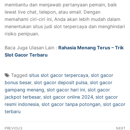
membantu dan menjawab pertanyaan pemain, baik
lewat live chat, telepon, atau email. Dengan
memahami ciri-ciri ini, Anda akan lebih mudah dalam
menentukan situs judi slot terpercaya dan menghindari
risiko penipuan.
Baca Juga Ulasan Lain :
Rahasia Menang Terus – Trik
Slot Gacor Terbaru
Tagged
situs slot gacor terpercaya
,
slot gacor
bonus besar
,
slot gacor deposit pulsa
,
slot gacor
gampang menang
,
slot gacor hari ini
,
slot gacor
jackpot terbesar
,
slot gacor online 2024
,
slot gacor
resmi indonesia
,
slot gacor tanpa potongan
,
slot gacor
terbaru
Post
PREVIOUS
NEXT