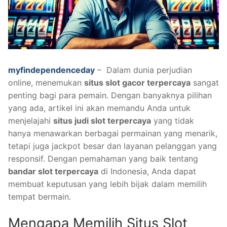
myfindependenceday
– Dalam dunia perjudian
online, menemukan
situs slot gacor terpercaya
sangat
penting bagi para pemain. Dengan banyaknya pilihan
yang ada, artikel ini akan memandu Anda untuk
menjelajahi
situs judi slot terpercaya
yang tidak
hanya menawarkan berbagai permainan yang menarik,
tetapi juga jackpot besar dan layanan pelanggan yang
responsif. Dengan pemahaman yang baik tentang
bandar slot terpercaya
di Indonesia, Anda dapat
membuat keputusan yang lebih bijak dalam memilih
tempat bermain.
Mengapa Memilih Situs Slot