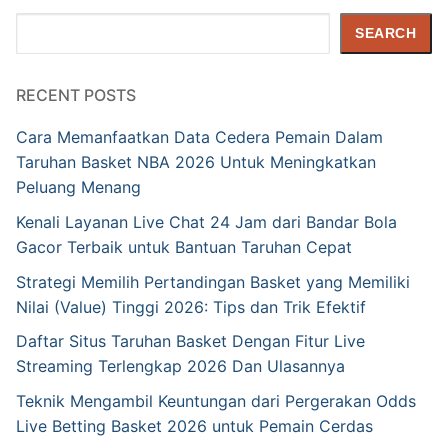
Search
SEARCH
RECENT POSTS
Cara Memanfaatkan Data Cedera Pemain Dalam
Taruhan Basket NBA 2026 Untuk Meningkatkan
Peluang Menang
Kenali Layanan Live Chat 24 Jam dari Bandar Bola
Gacor Terbaik untuk Bantuan Taruhan Cepat
Strategi Memilih Pertandingan Basket yang Memiliki
Nilai (Value) Tinggi 2026: Tips dan Trik Efektif
Daftar Situs Taruhan Basket Dengan Fitur Live
Streaming Terlengkap 2026 Dan Ulasannya
Teknik Mengambil Keuntungan dari Pergerakan Odds
Live Betting Basket 2026 untuk Pemain Cerdas