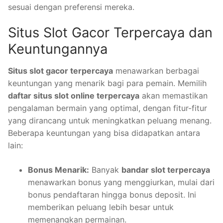
sesuai dengan preferensi mereka.
Situs Slot Gacor Terpercaya dan
Keuntungannya
Situs slot gacor terpercaya
menawarkan berbagai
keuntungan yang menarik bagi para pemain. Memilih
daftar situs slot online terpercaya
akan memastikan
pengalaman bermain yang optimal, dengan fitur-fitur
yang dirancang untuk meningkatkan peluang menang.
Beberapa keuntungan yang bisa didapatkan antara
lain:
Bonus Menarik:
Banyak
bandar slot terpercaya
menawarkan bonus yang menggiurkan, mulai dari
bonus pendaftaran hingga bonus deposit. Ini
memberikan peluang lebih besar untuk
memenangkan permainan.