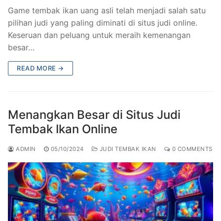
Game tembak ikan uang asli telah menjadi salah satu
pilihan judi yang paling diminati di situs judi online.
Keseruan dan peluang untuk meraih kemenangan
besar…
READ MORE →
Menangkan Besar di Situs Judi
Tembak Ikan Online
ADMIN
05/10/2024
JUDI TEMBAK IKAN
0 COMMENTS