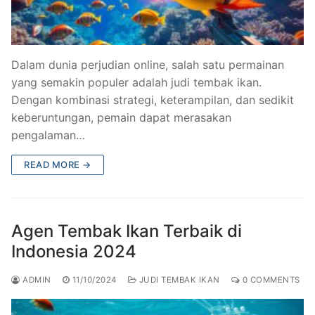
Dalam dunia perjudian online, salah satu permainan
yang semakin populer adalah judi tembak ikan.
Dengan kombinasi strategi, keterampilan, dan sedikit
keberuntungan, pemain dapat merasakan
pengalaman…
READ MORE →
Agen Tembak Ikan Terbaik di
Indonesia 2024
ADMIN
11/10/2024
JUDI TEMBAK IKAN
0 COMMENTS