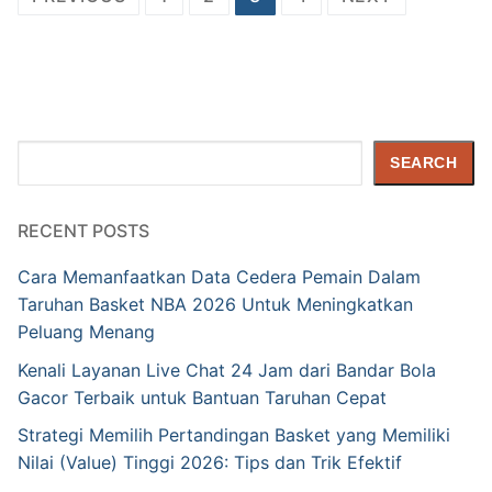
pagination
Search
SEARCH
RECENT POSTS
Cara Memanfaatkan Data Cedera Pemain Dalam
Taruhan Basket NBA 2026 Untuk Meningkatkan
Peluang Menang
Kenali Layanan Live Chat 24 Jam dari Bandar Bola
Gacor Terbaik untuk Bantuan Taruhan Cepat
Strategi Memilih Pertandingan Basket yang Memiliki
Nilai (Value) Tinggi 2026: Tips dan Trik Efektif