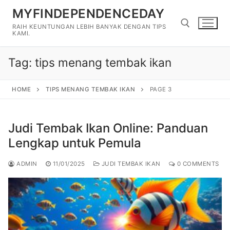
Skip
MYFINDEPENDENCEDAY
to
RAIH KEUNTUNGAN LEBIH BANYAK DENGAN TIPS
content
KAMI.
Tag:
tips menang tembak ikan
Search for:
HOME
TIPS MENANG TEMBAK IKAN
PAGE 3
Judi Tembak Ikan Online: Panduan
Lengkap untuk Pemula
ADMIN
11/01/2025
JUDI TEMBAK IKAN
0 COMMENTS