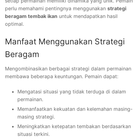
setiap permainan memiliki dinamika yang unik. Pemain
perlu memahami pentingnya menggunakan
strategi
beragam tembak ikan
untuk mendapatkan hasil
optimal.
Manfaat Menggunakan Strategi
Beragam
Mengombinasikan berbagai strategi dalam permainan
membawa beberapa keuntungan. Pemain dapat:
Mengatasi situasi yang tidak terduga di dalam
permainan.
Memanfaatkan kekuatan dan kelemahan masing-
masing strategi.
Meningkatkan ketepatan tembakan berdasarkan
situasi terkini.