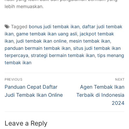
lebih memuaskan.
Tagged
bonus judi tembak ikan
,
daftar judi tembak
ikan
,
game tembak ikan uang asli
,
jackpot tembak
ikan
,
judi tembak ikan online
,
mesin tembak ikan
,
panduan bermain tembak ikan
,
situs judi tembak ikan
terpercaya
,
strategi bermain tembak ikan
,
tips menang
tembak ikan
Post
PREVIOUS
NEXT
navigation
Previous
Next
Panduan Cepat Daftar
Agen Tembak Ikan
post:
post:
Judi Tembak Ikan Online
Terbaik di Indonesia
2024
Leave a Reply