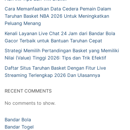
Cara Memanfaatkan Data Cedera Pemain Dalam
Taruhan Basket NBA 2026 Untuk Meningkatkan
Peluang Menang
Kenali Layanan Live Chat 24 Jam dari Bandar Bola
Gacor Terbaik untuk Bantuan Taruhan Cepat
Strategi Memilih Pertandingan Basket yang Memiliki
Nilai (Value) Tinggi 2026: Tips dan Trik Efektif
Daftar Situs Taruhan Basket Dengan Fitur Live
Streaming Terlengkap 2026 Dan Ulasannya
RECENT COMMENTS
No comments to show.
Bandar Bola
Bandar Togel