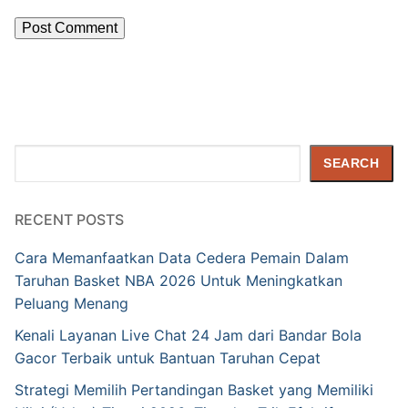
Search
SEARCH
RECENT POSTS
Cara Memanfaatkan Data Cedera Pemain Dalam
Taruhan Basket NBA 2026 Untuk Meningkatkan
Peluang Menang
Kenali Layanan Live Chat 24 Jam dari Bandar Bola
Gacor Terbaik untuk Bantuan Taruhan Cepat
Strategi Memilih Pertandingan Basket yang Memiliki