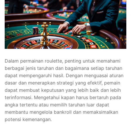
Dalam permainan roulette, penting untuk memahami
berbagai jenis taruhan dan bagaimana setiap taruhan
dapat mempengaruhi hasil. Dengan menguasai aturan
dasar dan menerapkan strategi yang efektif, pemain
dapat membuat keputusan yang lebih baik dan lebih
terinformasi. Mengetahui kapan harus bertaruh pada
angka tertentu atau memilih taruhan luar dapat
membantu mengelola bankroll dan memaksimalkan
potensi kemenangan.