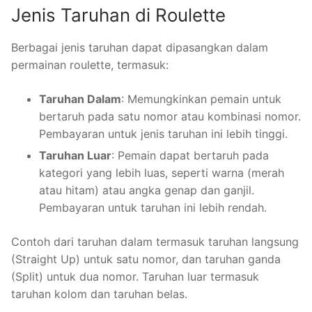
Jenis Taruhan di Roulette
Berbagai jenis taruhan dapat dipasangkan dalam
permainan roulette, termasuk:
Taruhan Dalam
: Memungkinkan pemain untuk
bertaruh pada satu nomor atau kombinasi nomor.
Pembayaran untuk jenis taruhan ini lebih tinggi.
Taruhan Luar
: Pemain dapat bertaruh pada
kategori yang lebih luas, seperti warna (merah
atau hitam) atau angka genap dan ganjil.
Pembayaran untuk taruhan ini lebih rendah.
Contoh dari taruhan dalam termasuk taruhan langsung
(Straight Up) untuk satu nomor, dan taruhan ganda
(Split) untuk dua nomor. Taruhan luar termasuk
taruhan kolom dan taruhan belas.