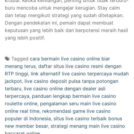
krusial. Ketika kehilangan, penting untuk tidak terburu-
buru mencoba untuk mengejar kerugian. Stay calm
dan tetap mengikuti strategi yang sudah ditetapkan.
Dengan pendekatan ini, pemain dapat membuat
keputusan yang lebih baik dan berpotensi meraih hasil
yang lebih positif.
Tagged
cara bermain live casino online biar
menang terus
,
daftar situs live casino resmi dengan
RTP tinggi
,
link alternatif live casino terpercaya mudah
jackpot
,
live casino deposit pulsa tanpa potongan
terbaru
,
live casino online dengan dealer asli
terpercaya
,
panduan lengkap bermain live casino
roulette online
,
pengalaman seru main live casino
online real time
,
rekomendasi game live casino
populer di Indonesia
,
situs live casino terbaik bonus
new member besar
,
strategi menang main live casino
baccarat online