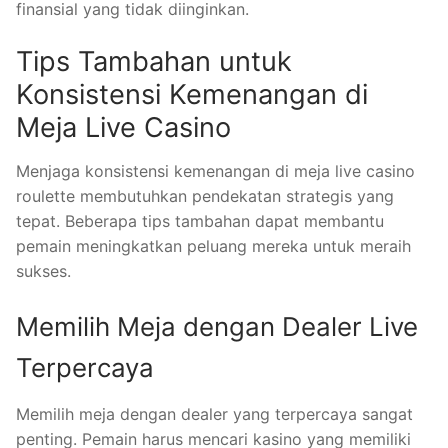
finansial yang tidak diinginkan.
Tips Tambahan untuk
Konsistensi Kemenangan di
Meja Live Casino
Menjaga konsistensi kemenangan di meja live casino
roulette membutuhkan pendekatan strategis yang
tepat. Beberapa tips tambahan dapat membantu
pemain meningkatkan peluang mereka untuk meraih
sukses.
Memilih Meja dengan Dealer Live
Terpercaya
Memilih meja dengan dealer yang terpercaya sangat
penting. Pemain harus mencari kasino yang memiliki