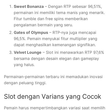
Sweet Bonanza
– Dengan RTP sebesar 96,51%,
permainan ini memiliki tema manis yang menarik.
Fitur tumble dan free spins memberikan
pengalaman bermain yang seru.
Gates of Olympus
– RTP-nya juga mencapai
96,5%. Pemain menyukai fitur multiplier yang
dapat menghasilkan kemenangan signifikan.
Velvet Lounge
– Slot ini menawarkan RTP 97,6%
bersama dengan desain elegan dan gameplay
yang halus.
Permainan-permainan terbaru ini memadukan inovasi
dengan peluang tinggi.
Slot dengan Varians yang Cocok
Pemain harus mempertimbangkan variasi saat memilih