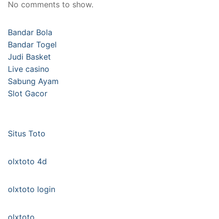
No comments to show.
Bandar Bola
Bandar Togel
Judi Basket
Live casino
Sabung Ayam
Slot Gacor
Situs Toto
olxtoto 4d
olxtoto login
olxtoto