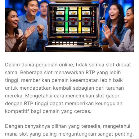
Dalam dunia perjudian online, tidak semua slot dibuat
sama. Beberapa slot menawarkan RTP yang lebih
tinggi, memberikan pemain kesempatan lebih baik
untuk mendapatkan kembali sebagian dari taruhan
mereka. Mengetahui cara menemukan slot gacor
dengan RTP tinggi dapat memberikan keunggulan
kompetitif bagi pemain yang cerdas.
Dengan banyaknya pilihan yang tersedia, mengetahui
mana slot yang paling menguntungkan sangat penting.