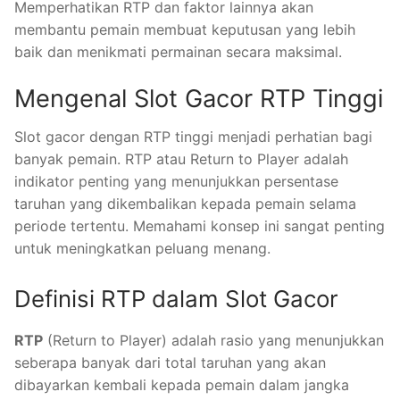
Memperhatikan RTP dan faktor lainnya akan
membantu pemain membuat keputusan yang lebih
baik dan menikmati permainan secara maksimal.
Mengenal Slot Gacor RTP Tinggi
Slot gacor dengan RTP tinggi menjadi perhatian bagi
banyak pemain. RTP atau Return to Player adalah
indikator penting yang menunjukkan persentase
taruhan yang dikembalikan kepada pemain selama
periode tertentu. Memahami konsep ini sangat penting
untuk meningkatkan peluang menang.
Definisi RTP dalam Slot Gacor
RTP
(Return to Player) adalah rasio yang menunjukkan
seberapa banyak dari total taruhan yang akan
dibayarkan kembali kepada pemain dalam jangka