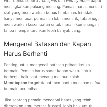
Fitur bonus seperti
free spins
dan
wild symbols
dapat
meningkatkan peluang menang. Pemain harus mencari
slot yang menawarkan bonus tambahan. Ini tidak
hanya membuat permainan lebih menarik, tetapi juga
menawarkan kesempatan untuk meraih kemenangan
tanpa mempertaruhkan lebih banyak uang.
Mengenal Batasan dan Kapan
Harus Berhenti
Penting untuk mengenali batasan pribadi ketika
bermain. Pemain harus sadar kapan waktu untuk
berhenti, baik saat menang maupun kalah.
Menetapkan target
dapat membantu menahan nafsu
bermain berlebihan.
Jika seorang pemain mencapai batas yang telah
ditetapkan atau merasa frustasi, lebih baik untuk