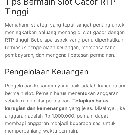
Tips Bermain Slot Gacor RTP
Tinggi
Memahami strategi yang tepat sangat penting untuk
meningkatkan peluang menang di slot gacor dengan
RTP tinggi. Beberapa aspek yang perlu diperhatikan
termasuk pengelolaan keuangan, membaca tabel
pembayaran, dan mengenali batasan permainan.
Pengelolaan Keuangan
Pengelolaan keuangan yang baik adalah kunci dalam
bermain slot. Pemain harus menentukan anggaran
sebelum memulai permainan.
Tetapkan batas
kerugian dan kemenangan
yang jelas. Misalnya, jika
anggaran adalah Rp 1.000.000, pemain dapat
membagi anggaran menjadi beberapa sesi untuk
memperpanjang waktu bermain.