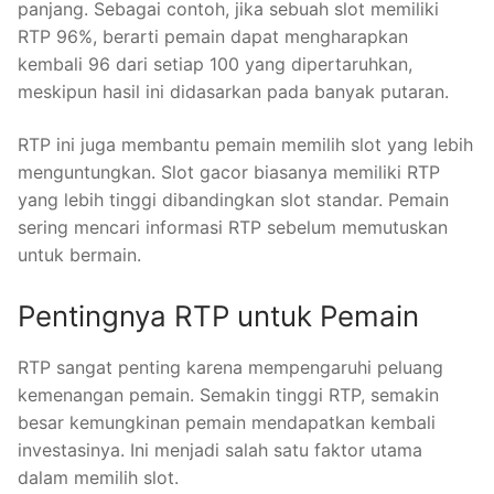
panjang. Sebagai contoh, jika sebuah slot memiliki
RTP 96%, berarti pemain dapat mengharapkan
kembali 96 dari setiap 100 yang dipertaruhkan,
meskipun hasil ini didasarkan pada banyak putaran.
RTP ini juga membantu pemain memilih slot yang lebih
menguntungkan. Slot gacor biasanya memiliki RTP
yang lebih tinggi dibandingkan slot standar. Pemain
sering mencari informasi RTP sebelum memutuskan
untuk bermain.
Pentingnya RTP untuk Pemain
RTP sangat penting karena mempengaruhi peluang
kemenangan pemain. Semakin tinggi RTP, semakin
besar kemungkinan pemain mendapatkan kembali
investasinya. Ini menjadi salah satu faktor utama
dalam memilih slot.