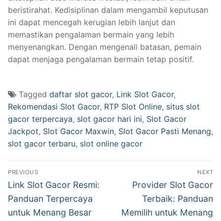
beristirahat. Kedisiplinan dalam mengambil keputusan
ini dapat mencegah kerugian lebih lanjut dan
memastikan pengalaman bermain yang lebih
menyenangkan. Dengan mengenali batasan, pemain
dapat menjaga pengalaman bermain tetap positif.
Tagged
daftar slot gacor
,
Link Slot Gacor
,
Rekomendasi Slot Gacor
,
RTP Slot Online
,
situs slot
gacor terpercaya
,
slot gacor hari ini
,
Slot Gacor
Jackpot
,
Slot Gacor Maxwin
,
Slot Gacor Pasti Menang
,
slot gacor terbaru
,
slot online gacor
Post
PREVIOUS
NEXT
navigation
Previous
Next
Link Slot Gacor Resmi:
Provider Slot Gacor
post:
post:
Panduan Terpercaya
Terbaik: Panduan
untuk Menang Besar
Memilih untuk Menang