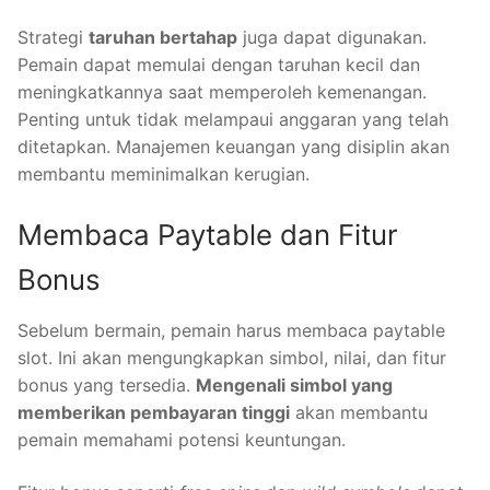
Strategi
taruhan bertahap
juga dapat digunakan.
Pemain dapat memulai dengan taruhan kecil dan
meningkatkannya saat memperoleh kemenangan.
Penting untuk tidak melampaui anggaran yang telah
ditetapkan. Manajemen keuangan yang disiplin akan
membantu meminimalkan kerugian.
Membaca Paytable dan Fitur
Bonus
Sebelum bermain, pemain harus membaca paytable
slot. Ini akan mengungkapkan simbol, nilai, dan fitur
bonus yang tersedia.
Mengenali simbol yang
memberikan pembayaran tinggi
akan membantu
pemain memahami potensi keuntungan.