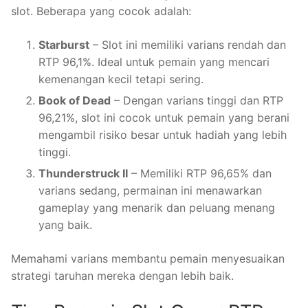
slot. Beberapa yang cocok adalah:
Starburst
– Slot ini memiliki varians rendah dan
RTP 96,1%. Ideal untuk pemain yang mencari
kemenangan kecil tetapi sering.
Book of Dead
– Dengan varians tinggi dan RTP
96,21%, slot ini cocok untuk pemain yang berani
mengambil risiko besar untuk hadiah yang lebih
tinggi.
Thunderstruck II
– Memiliki RTP 96,65% dan
varians sedang, permainan ini menawarkan
gameplay yang menarik dan peluang menang
yang baik.
Memahami varians membantu pemain menyesuaikan
strategi taruhan mereka dengan lebih baik.