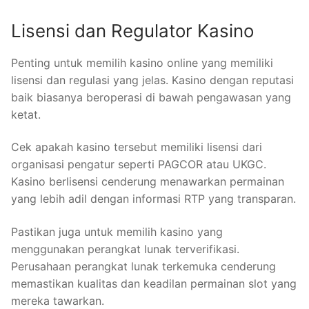
Lisensi dan Regulator Kasino
Penting untuk memilih kasino online yang memiliki
lisensi dan regulasi yang jelas. Kasino dengan reputasi
baik biasanya beroperasi di bawah pengawasan yang
ketat.
Cek apakah kasino tersebut memiliki lisensi dari
organisasi pengatur seperti PAGCOR atau UKGC.
Kasino berlisensi cenderung menawarkan permainan
yang lebih adil dengan informasi RTP yang transparan.
Pastikan juga untuk memilih kasino yang
menggunakan perangkat lunak terverifikasi.
Perusahaan perangkat lunak terkemuka cenderung
memastikan kualitas dan keadilan permainan slot yang
mereka tawarkan.