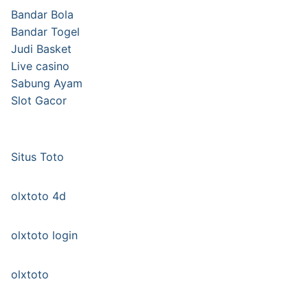
Bandar Bola
Bandar Togel
Judi Basket
Live casino
Sabung Ayam
Slot Gacor
Situs Toto
olxtoto 4d
olxtoto login
olxtoto