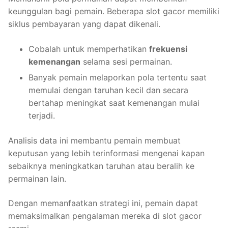
keunggulan bagi pemain. Beberapa slot gacor memiliki
siklus pembayaran yang dapat dikenali.
Cobalah untuk memperhatikan
frekuensi
kemenangan
selama sesi permainan.
Banyak pemain melaporkan pola tertentu saat
memulai dengan taruhan kecil dan secara
bertahap meningkat saat kemenangan mulai
terjadi.
Analisis data ini membantu pemain membuat
keputusan yang lebih terinformasi mengenai kapan
sebaiknya meningkatkan taruhan atau beralih ke
permainan lain.
Dengan memanfaatkan strategi ini, pemain dapat
memaksimalkan pengalaman mereka di slot gacor