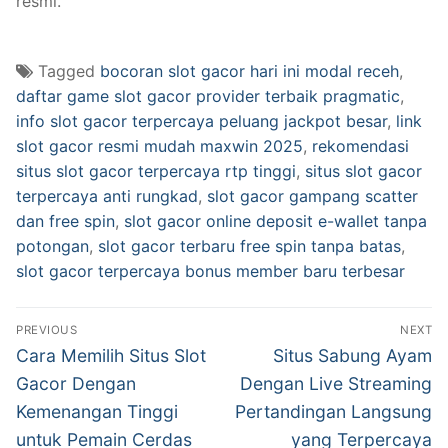
resmi.
Tagged
bocoran slot gacor hari ini modal receh
,
daftar game slot gacor provider terbaik pragmatic
,
info slot gacor terpercaya peluang jackpot besar
,
link
slot gacor resmi mudah maxwin 2025
,
rekomendasi
situs slot gacor terpercaya rtp tinggi
,
situs slot gacor
terpercaya anti rungkad
,
slot gacor gampang scatter
dan free spin
,
slot gacor online deposit e-wallet tanpa
potongan
,
slot gacor terbaru free spin tanpa batas
,
slot gacor terpercaya bonus member baru terbesar
Post
PREVIOUS
NEXT
navigation
Previous
Next
Cara Memilih Situs Slot
Situs Sabung Ayam
post:
post:
Gacor Dengan
Dengan Live Streaming
Kemenangan Tinggi
Pertandingan Langsung
untuk Pemain Cerdas
yang Terpercaya