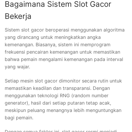
Bagaimana Sistem Slot Gacor
Bekerja
Sistem slot gacor beroperasi menggunakan algoritma
yang dirancang untuk meningkatkan angka
kemenangan. Biasanya, sistem ini memprogram
frekuensi pencairan kemenangan untuk memastikan
bahwa pemain mengalami kemenangan pada interval
yang wajar.
Setiap mesin slot gacor dimonitor secara rutin untuk
memastikan keadilan dan transparansi. Dengan
menggunakan teknologi RNG (random number
generator), hasil dari setiap putaran tetap acak,
meskipun peluang menangnya lebih menguntungkan
bagi pemain.
Dengan semua faktor ini, slot gacor resmi menjadi