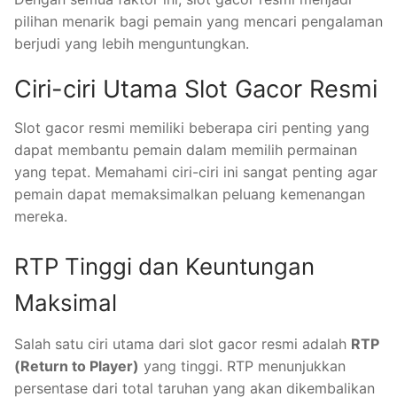
pilihan menarik bagi pemain yang mencari pengalaman
berjudi yang lebih menguntungkan.
Ciri-ciri Utama Slot Gacor Resmi
Slot gacor resmi memiliki beberapa ciri penting yang
dapat membantu pemain dalam memilih permainan
yang tepat. Memahami ciri-ciri ini sangat penting agar
pemain dapat memaksimalkan peluang kemenangan
mereka.
RTP Tinggi dan Keuntungan
Maksimal
Salah satu ciri utama dari slot gacor resmi adalah
RTP
(Return to Player)
yang tinggi. RTP menunjukkan
persentase dari total taruhan yang akan dikembalikan