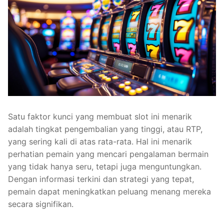
Satu faktor kunci yang membuat slot ini menarik
adalah tingkat pengembalian yang tinggi, atau RTP,
yang sering kali di atas rata-rata. Hal ini menarik
perhatian pemain yang mencari pengalaman bermain
yang tidak hanya seru, tetapi juga menguntungkan.
Dengan informasi terkini dan strategi yang tepat,
pemain dapat meningkatkan peluang menang mereka
secara signifikan.