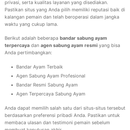
privasi, serta kualitas layanan yang disediakan.
Pastikan situs yang Anda pilih memiliki reputasi baik di
kalangan pemain dan telah beroperasi dalam jangka
waktu yang cukup lama.
Berikut adalah beberapa
bandar sabung ayam
terpercaya
dan
agen sabung ayam resmi
yang bisa
Anda pertimbangkan:
Bandar Ayam Terbaik
Agen Sabung Ayam Profesional
Bandar Resmi Sabung Ayam
Agen Terpercaya Sabung Ayam
Anda dapat memilih salah satu dari situs-situs tersebut
berdasarkan preferensi pribadi Anda. Pastikan untuk
membaca ulasan dan testimoni pemain sebelum
membuat keputusan akhir.