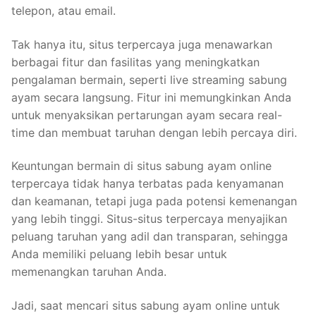
telepon, atau email.
Tak hanya itu, situs terpercaya juga menawarkan
berbagai fitur dan fasilitas yang meningkatkan
pengalaman bermain, seperti live streaming sabung
ayam secara langsung. Fitur ini memungkinkan Anda
untuk menyaksikan pertarungan ayam secara real-
time dan membuat taruhan dengan lebih percaya diri.
Keuntungan bermain di situs sabung ayam online
terpercaya tidak hanya terbatas pada kenyamanan
dan keamanan, tetapi juga pada potensi kemenangan
yang lebih tinggi. Situs-situs terpercaya menyajikan
peluang taruhan yang adil dan transparan, sehingga
Anda memiliki peluang lebih besar untuk
memenangkan taruhan Anda.
Jadi, saat mencari situs sabung ayam online untuk