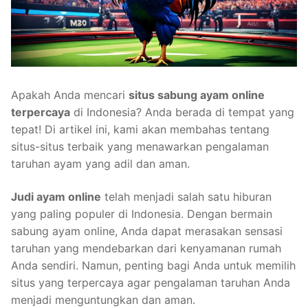
Apakah Anda mencari
situs sabung ayam online
terpercaya
di Indonesia? Anda berada di tempat yang
tepat! Di artikel ini, kami akan membahas tentang
situs-situs terbaik yang menawarkan pengalaman
taruhan ayam yang adil dan aman.
Judi ayam online
telah menjadi salah satu hiburan
yang paling populer di Indonesia. Dengan bermain
sabung ayam online, Anda dapat merasakan sensasi
taruhan yang mendebarkan dari kenyamanan rumah
Anda sendiri. Namun, penting bagi Anda untuk memilih
situs yang terpercaya agar pengalaman taruhan Anda
menjadi menguntungkan dan aman.