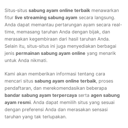
Situs-situs
sabung ayam online terbaik
menawarkan
fitur
live streaming sabung ayam
secara langsung.
Anda dapat memantau pertarungan ayam secara real-
time, memasang taruhan Anda dengan bijak, dan
merasakan kegembiraan dari hasil taruhan Anda.
Selain itu, situs-situs ini juga menyediakan berbagai
jenis
permainan sabung ayam online
yang menarik
untuk Anda nikmati.
Kami akan memberikan informasi tentang cara
mencari situs
sabung ayam online terbaik
, proses
pendaftaran, dan merekomendasikan beberapa
bandar sabung ayam terpercaya
serta
agen sabung
ayam resmi
. Anda dapat memilih situs yang sesuai
dengan preferensi Anda dan merasakan sensasi
taruhan yang tak terlupakan.