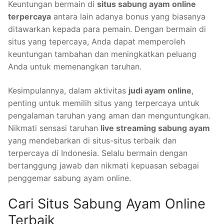
Keuntungan bermain di
situs sabung ayam online
terpercaya
antara lain adanya bonus yang biasanya
ditawarkan kepada para pemain. Dengan bermain di
situs yang tepercaya, Anda dapat memperoleh
keuntungan tambahan dan meningkatkan peluang
Anda untuk memenangkan taruhan.
Kesimpulannya, dalam aktivitas
judi ayam online
,
penting untuk memilih situs yang terpercaya untuk
pengalaman taruhan yang aman dan menguntungkan.
Nikmati sensasi taruhan
live streaming sabung ayam
yang mendebarkan di situs-situs terbaik dan
terpercaya di Indonesia. Selalu bermain dengan
bertanggung jawab dan nikmati kepuasan sebagai
penggemar sabung ayam online.
Cari Situs Sabung Ayam Online
Terbaik