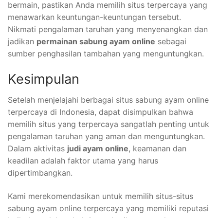
bermain, pastikan Anda memilih situs terpercaya yang
menawarkan keuntungan-keuntungan tersebut.
Nikmati pengalaman taruhan yang menyenangkan dan
jadikan
permainan sabung ayam online
sebagai
sumber penghasilan tambahan yang menguntungkan.
Kesimpulan
Setelah menjelajahi berbagai situs sabung ayam online
terpercaya di Indonesia, dapat disimpulkan bahwa
memilih situs yang terpercaya sangatlah penting untuk
pengalaman taruhan yang aman dan menguntungkan.
Dalam aktivitas
judi ayam online
, keamanan dan
keadilan adalah faktor utama yang harus
dipertimbangkan.
Kami merekomendasikan untuk memilih situs-situs
sabung ayam online terpercaya yang memiliki reputasi