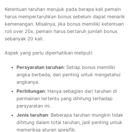
Ketentuan taruhan merujuk pada berapa kali pemain
harus mempertaruhkan bonus sebelum dapat menarik
kemenangan. Misalnya, jika bonus memiliki ketentuan
roll over 20x, pemain harus bertaruh jumlah bonus
sebanyak 20 kali.
Aspek yang perlu diperhatikan meliputi:
Persyaratan taruhan
: Setiap bonus memiliki
angka berbeda, dan penting untuk mengetahui
angkanya.
Perhitungan
: Hanya sebagian dari taruhan di
permainan tertentu yang dihitung terhadap
persyaratan ini.
Jenis taruhan
: Beberapa taruhan mungkin tidak
dihitung dalam total taruhan, jadi penting untuk
memeriksa aturan spesifik.