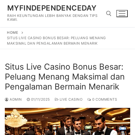
Skip
MYFINDEPENDENCEDAY
to
RAIH KEUNTUNGAN LEBIH BANYAK DENGAN TIPS
content
KAMI.
HOME
Search for:
SITUS LIVE CASINO BONUS BESAR: PELUANG MENANG
MAKSIMAL DAN PENGALAMAN BERMAIN MENARIK
Situs Live Casino Bonus Besar:
Peluang Menang Maksimal dan
Pengalaman Bermain Menarik
ADMIN
01/11/2025
LIVE CASINO
0 COMMENTS