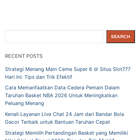
Search
SEARCH
RECENT POSTS
Strategi Menang Main Ceme Super 6 di Situs Slot777
Hari Ini: Tips dan Trik Efektif
Cara Memanfaatkan Data Cedera Pemain Dalam
Taruhan Basket NBA 2026 Untuk Meningkatkan
Peluang Menang
Kenali Layanan Live Chat 24 Jam dari Bandar Bola
Gacor Terbaik untuk Bantuan Taruhan Cepat
Strategi Memilih Pertandingan Basket yang Memiliki