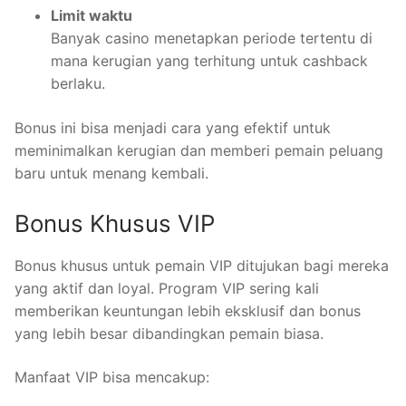
Limit waktu
Banyak casino menetapkan periode tertentu di
mana kerugian yang terhitung untuk cashback
berlaku.
Bonus ini bisa menjadi cara yang efektif untuk
meminimalkan kerugian dan memberi pemain peluang
baru untuk menang kembali.
Bonus Khusus VIP
Bonus khusus untuk pemain VIP ditujukan bagi mereka
yang aktif dan loyal. Program VIP sering kali
memberikan keuntungan lebih eksklusif dan bonus
yang lebih besar dibandingkan pemain biasa.
Manfaat VIP bisa mencakup: