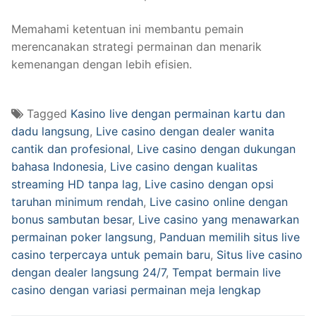
Memahami ketentuan ini membantu pemain
merencanakan strategi permainan dan menarik
kemenangan dengan lebih efisien.
Tagged
Kasino live dengan permainan kartu dan
dadu langsung
,
Live casino dengan dealer wanita
cantik dan profesional
,
Live casino dengan dukungan
bahasa Indonesia
,
Live casino dengan kualitas
streaming HD tanpa lag
,
Live casino dengan opsi
taruhan minimum rendah
,
Live casino online dengan
bonus sambutan besar
,
Live casino yang menawarkan
permainan poker langsung
,
Panduan memilih situs live
casino terpercaya untuk pemain baru
,
Situs live casino
dengan dealer langsung 24/7
,
Tempat bermain live
casino dengan variasi permainan meja lengkap