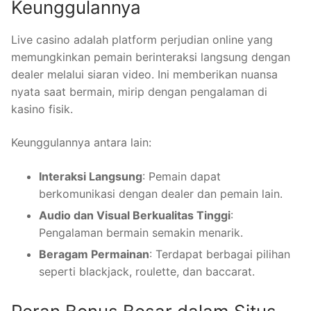
Keunggulannya
Live casino adalah platform perjudian online yang
memungkinkan pemain berinteraksi langsung dengan
dealer melalui siaran video. Ini memberikan nuansa
nyata saat bermain, mirip dengan pengalaman di
kasino fisik.
Keunggulannya antara lain:
Interaksi Langsung
: Pemain dapat
berkomunikasi dengan dealer dan pemain lain.
Audio dan Visual Berkualitas Tinggi
:
Pengalaman bermain semakin menarik.
Beragam Permainan
: Terdapat berbagai pilihan
seperti blackjack, roulette, dan baccarat.