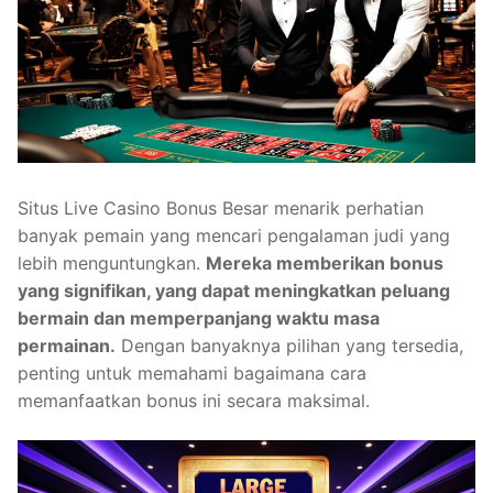
Situs Live Casino Bonus Besar menarik perhatian
banyak pemain yang mencari pengalaman judi yang
lebih menguntungkan.
Mereka memberikan bonus
yang signifikan, yang dapat meningkatkan peluang
bermain dan memperpanjang waktu masa
permainan.
Dengan banyaknya pilihan yang tersedia,
penting untuk memahami bagaimana cara
memanfaatkan bonus ini secara maksimal.