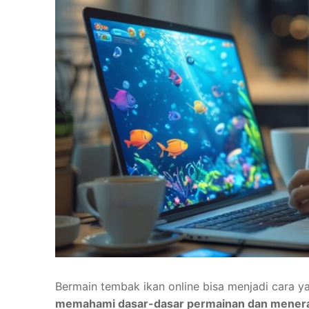
Bermain tembak ikan online bisa menjadi cara 
memahami dasar-dasar permainan dan menerap