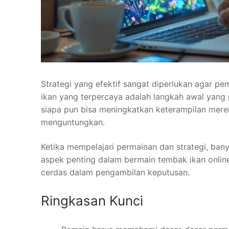
Strategi yang efektif sangat diperlukan agar pe
ikan yang terpercaya adalah langkah awal yang 
siapa pun bisa meningkatkan keterampilan mer
menguntungkan.
Ketika mempelajari permainan dan strategi, ban
aspek penting dalam bermain tembak ikan onlin
cerdas dalam pengambilan keputusan.
Ringkasan Kunci