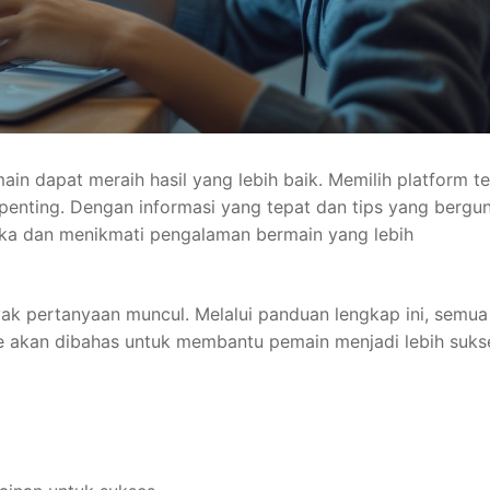
main dapat meraih hasil yang lebih baik. Memilih platform 
penting. Dengan informasi yang tepat dan tips yang bergun
eka dan menikmati pengalaman bermain yang lebih
yak pertanyaan muncul. Melalui panduan lengkap ini, semua
e akan dibahas untuk membantu pemain menjadi lebih suks