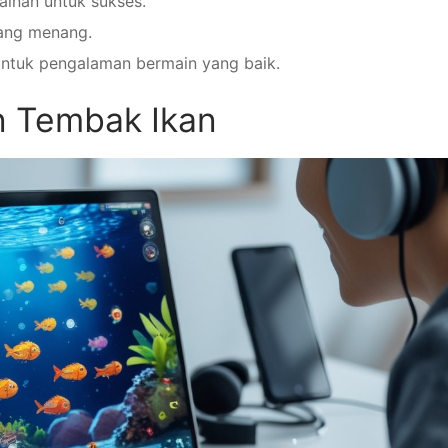
inan untuk sukses.
uang menang.
untuk pengalaman bermain yang baik.
n Tembak Ikan