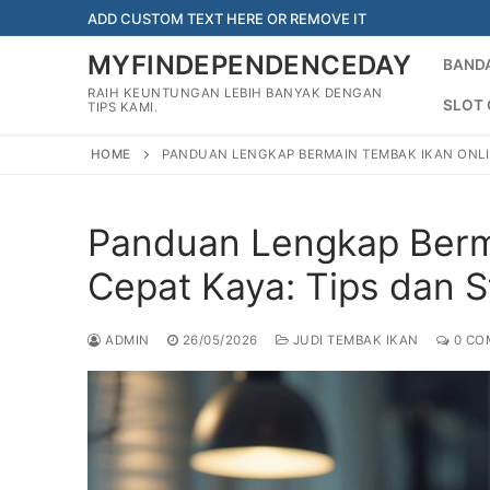
Skip
ADD CUSTOM TEXT HERE OR REMOVE IT
to
MYFINDEPENDENCEDAY
content
BAND
RAIH KEUNTUNGAN LEBIH BANYAK DENGAN
SLOT
TIPS KAMI.
HOME
PANDUAN LENGKAP BERMAIN TEMBAK IKAN ONLIN
Panduan Lengkap Berm
Cepat Kaya: Tips dan S
ADMIN
26/05/2026
JUDI TEMBAK IKAN
0 CO