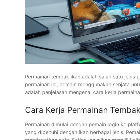
Permainan tembak ikan adalah salah satu jenis
permainan ini, pemain menggunakan senjata un
adalah penjelasan mengenai cara kerja permainan
Cara Kerja Permainan Tembak
Permainan dimulai dengan pemain login ke platf
yang dipenuhi dengan ikan berbagai jenis. Pema
mendapatkan poin. Setiap jenis ikan memiliki nil