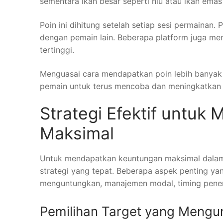
sementara ikan besar seperti hiu atau ikan emas
Poin ini dihitung setelah setiap sesi permaina
dengan pemain lain. Beberapa platform juga m
tertinggi.
Menguasai cara mendapatkan poin lebih banyak 
pemain untuk terus mencoba dan meningkatka
Strategi Efektif untu
Maksimal
Untuk mendapatkan keuntungan maksimal dalam
strategi yang tepat. Beberapa aspek penting ya
menguntungkan, manajemen modal, timing pene
Pemilihan Target yang Mengu