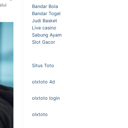
lui
Bandar Bola
Bandar Togel
Judi Basket
Live casino
Sabung Ayam
Slot Gacor
Situs Toto
olxtoto 4d
olxtoto login
olxtoto