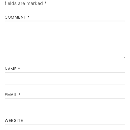
fields are marked
*
COMMENT
*
NAME
*
EMAIL
*
WEBSITE