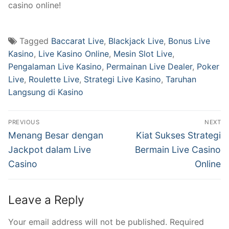
casino online!
Tagged
Baccarat Live
,
Blackjack Live
,
Bonus Live
Kasino
,
Live Kasino Online
,
Mesin Slot Live
,
Pengalaman Live Kasino
,
Permainan Live Dealer
,
Poker
Live
,
Roulette Live
,
Strategi Live Kasino
,
Taruhan
Langsung di Kasino
Post
PREVIOUS
NEXT
navigation
Previous
Next
Menang Besar dengan
Kiat Sukses Strategi
post:
post:
Jackpot dalam Live
Bermain Live Casino
Casino
Online
Leave a Reply
Your email address will not be published.
Required