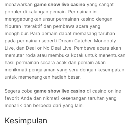
menawarkan
game show live casino
yang sangat
populer di kalangan pemain. Permainan ini
menggabungkan unsur permainan kasino dengan
hiburan interaktif dan pembawa acara yang
menghibur. Para pemain dapat memasang taruhan
pada permainan seperti Dream Catcher, Monopoly
Live, dan Deal or No Deal Live. Pembawa acara akan
memutar roda atau membuka kotak untuk menentukan
hasil permainan secara acak dan pemain akan
menikmati pengalaman yang seru dengan kesempatan
untuk memenangkan hadiah besar.
Segera coba
game show live casino
di casino online
favorit Anda dan nikmati kesenangan taruhan yang
menarik dan berbeda dari yang lain.
Kesimpulan