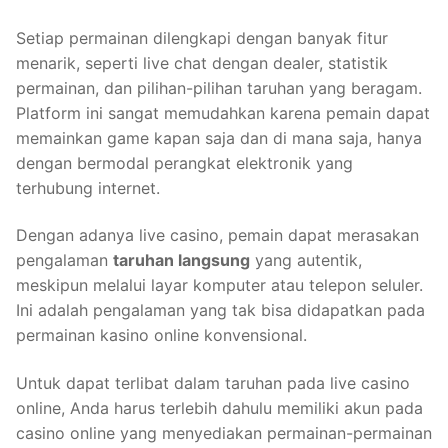
Setiap permainan dilengkapi dengan banyak fitur
menarik, seperti live chat dengan dealer, statistik
permainan, dan pilihan-pilihan taruhan yang beragam.
Platform ini sangat memudahkan karena pemain dapat
memainkan game kapan saja dan di mana saja, hanya
dengan bermodal perangkat elektronik yang
terhubung internet.
Dengan adanya live casino, pemain dapat merasakan
pengalaman
taruhan langsung
yang autentik,
meskipun melalui layar komputer atau telepon seluler.
Ini adalah pengalaman yang tak bisa didapatkan pada
permainan kasino online konvensional.
Untuk dapat terlibat dalam taruhan pada live casino
online, Anda harus terlebih dahulu memiliki akun pada
casino online yang menyediakan permainan-permainan