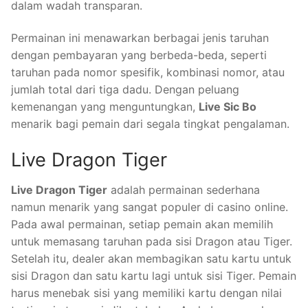
dalam wadah transparan.
Permainan ini menawarkan berbagai jenis taruhan
dengan pembayaran yang berbeda-beda, seperti
taruhan pada nomor spesifik, kombinasi nomor, atau
jumlah total dari tiga dadu. Dengan peluang
kemenangan yang menguntungkan,
Live Sic Bo
menarik bagi pemain dari segala tingkat pengalaman.
Live Dragon Tiger
Live Dragon Tiger
adalah permainan sederhana
namun menarik yang sangat populer di casino online.
Pada awal permainan, setiap pemain akan memilih
untuk memasang taruhan pada sisi Dragon atau Tiger.
Setelah itu, dealer akan membagikan satu kartu untuk
sisi Dragon dan satu kartu lagi untuk sisi Tiger. Pemain
harus menebak sisi yang memiliki kartu dengan nilai