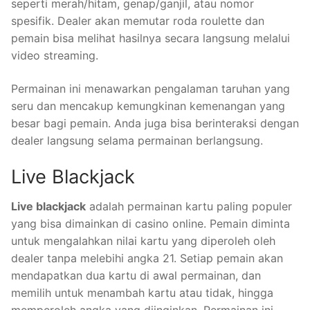
seperti merah/hitam, genap/ganjil, atau nomor
spesifik. Dealer akan memutar roda roulette dan
pemain bisa melihat hasilnya secara langsung melalui
video streaming.
Permainan ini menawarkan pengalaman taruhan yang
seru dan mencakup kemungkinan kemenangan yang
besar bagi pemain. Anda juga bisa berinteraksi dengan
dealer langsung selama permainan berlangsung.
Live Blackjack
Live blackjack
adalah permainan kartu paling populer
yang bisa dimainkan di casino online. Pemain diminta
untuk mengalahkan nilai kartu yang diperoleh oleh
dealer tanpa melebihi angka 21. Setiap pemain akan
mendapatkan dua kartu di awal permainan, dan
memilih untuk menambah kartu atau tidak, hingga