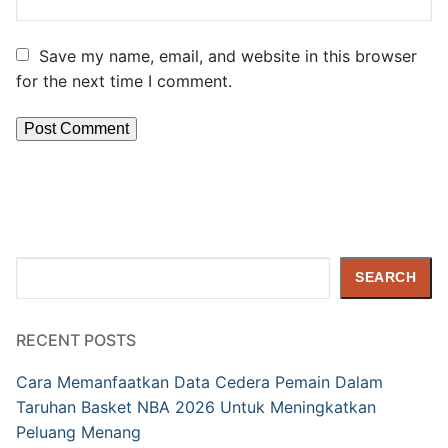
Save my name, email, and website in this browser
for the next time I comment.
Search
SEARCH
RECENT POSTS
Cara Memanfaatkan Data Cedera Pemain Dalam
Taruhan Basket NBA 2026 Untuk Meningkatkan
Peluang Menang