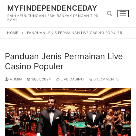
Skip
MYFINDEPENDENCEDAY
to
RAIH KEUNTUNGAN LEBIH BANYAK DENGAN TIPS
content
KAMI.
HOME
PANDUAN JENIS PERMAINAN LIVE CASINO POPULER
Search for:
Panduan Jenis Permainan Live
Casino Populer
ADMIN
18/01/2024
LIVE CASINO
0 COMMENTS