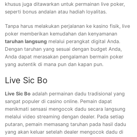
khusus juga ditawarkan untuk permainan live poker,
seperti bonus andalan atau hadiah loyalitas.
Tanpa harus melakukan perjalanan ke kasino fisik, live
poker memberikan kemudahan dan kenyamanan
taruhan langsung
melalui perangkat digital Anda.
Dengan taruhan yang sesuai dengan budget Anda,
Anda dapat merasakan pengalaman bermain poker
yang autentik di mana pun dan kapan pun.
Live Sic Bo
Live Sic Bo
adalah permainan dadu tradisional yang
sangat populer di casino online. Pemain dapat
menikmati sensasi mengocok dadu secara langsung
melalui video streaming dengan dealer. Pada setiap
putaran, pemain memasang taruhan pada hasil dadu
yang akan keluar setelah dealer mengocok dadu di