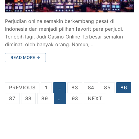
Perjudian online semakin berkembang pesat di
Indonesia dan menjadi pilihan favorit para penjudi.
Terlebih lagi, Judi Casino Online Terbesar semakin
diminati oleh banyak orang. Namun,…
READ MORE →
Posts
PREVIOUS
1
…
83
84
85
86
pagination
87
88
89
…
93
NEXT