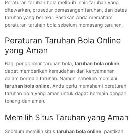
Peraturan taruhan bola meliputi jenis taruhan yang
ditawarkan, prosedur pemasangan taruhan, dan batas
taruhan yang berlaku. Pastikan Anda memahami
peraturan taruhan bola sebelum memasang taruhan.
Peraturan Taruhan Bola Online
yang Aman
Bagi penggemar taruhan bola,
taruhan bola online
dapat memberikan kemudahan dan kenyamanan
dalam bermain taruhan. Namun, sebelum memulai
taruhan bola online
, Anda perlu memahami peraturan
taruhan bola yang aman untuk dapat bermain dengan
tenang dan aman.
Memilih Situs Taruhan yang Aman
Sebelum memilih situs
taruhan bola online
, pastikan