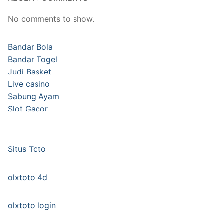
No comments to show.
Bandar Bola
Bandar Togel
Judi Basket
Live casino
Sabung Ayam
Slot Gacor
Situs Toto
olxtoto 4d
olxtoto login