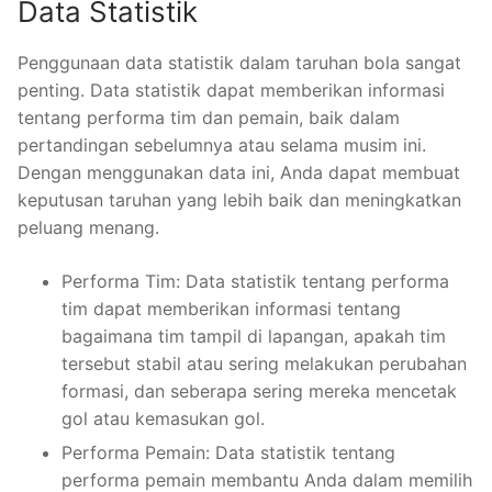
Data Statistik
Penggunaan data statistik dalam taruhan bola sangat
penting. Data statistik dapat memberikan informasi
tentang performa tim dan pemain, baik dalam
pertandingan sebelumnya atau selama musim ini.
Dengan menggunakan data ini, Anda dapat membuat
keputusan taruhan yang lebih baik dan meningkatkan
peluang menang.
Performa Tim: Data statistik tentang performa
tim dapat memberikan informasi tentang
bagaimana tim tampil di lapangan, apakah tim
tersebut stabil atau sering melakukan perubahan
formasi, dan seberapa sering mereka mencetak
gol atau kemasukan gol.
Performa Pemain: Data statistik tentang
performa pemain membantu Anda dalam memilih