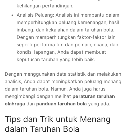
kehilangan pertandingan.
Analisis Peluang: Analisis ini membantu dalam
memperhitungkan peluang kemenangan, hasil
imbang, dan kekalahan dalam taruhan bola.
Dengan memperhitungkan faktor-faktor lain
seperti performa tim dan pemain, cuaca, dan
kondisi lapangan, Anda dapat membuat
keputusan taruhan yang lebih baik.
Dengan menggunakan data statistik dan melakukan
analisis, Anda dapat meningkatkan peluang menang
dalam taruhan bola. Namun, Anda juga harus
mengimbangi dengan melihat
peraturan taruhan
olahraga
dan
panduan taruhan bola
yang ada.
Tips dan Trik untuk Menang
dalam Taruhan Bola