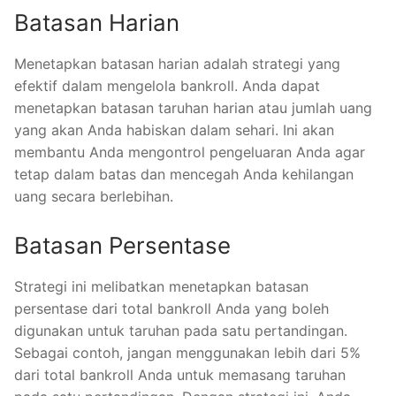
Batasan Harian
Menetapkan batasan harian adalah strategi yang
efektif dalam mengelola bankroll. Anda dapat
menetapkan batasan taruhan harian atau jumlah uang
yang akan Anda habiskan dalam sehari. Ini akan
membantu Anda mengontrol pengeluaran Anda agar
tetap dalam batas dan mencegah Anda kehilangan
uang secara berlebihan.
Batasan Persentase
Strategi ini melibatkan menetapkan batasan
persentase dari total bankroll Anda yang boleh
digunakan untuk taruhan pada satu pertandingan.
Sebagai contoh, jangan menggunakan lebih dari 5%
dari total bankroll Anda untuk memasang taruhan