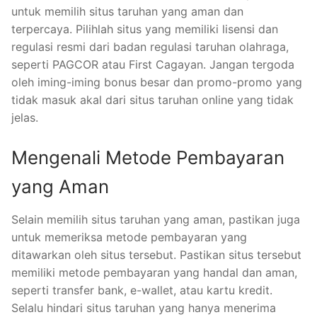
untuk memilih situs taruhan yang aman dan
terpercaya. Pilihlah situs yang memiliki lisensi dan
regulasi resmi dari badan regulasi taruhan olahraga,
seperti PAGCOR atau First Cagayan. Jangan tergoda
oleh iming-iming bonus besar dan promo-promo yang
tidak masuk akal dari situs taruhan online yang tidak
jelas.
Mengenali Metode Pembayaran
yang Aman
Selain memilih situs taruhan yang aman, pastikan juga
untuk memeriksa metode pembayaran yang
ditawarkan oleh situs tersebut. Pastikan situs tersebut
memiliki metode pembayaran yang handal dan aman,
seperti transfer bank, e-wallet, atau kartu kredit.
Selalu hindari situs taruhan yang hanya menerima