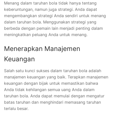
Menang dalam taruhan bola tidak hanya tentang
keberuntungan, namun juga strategi. Anda dapat
mengembangkan strategi Anda sendiri untuk menang
dalam taruhan bola. Menggunakan strategi yang
berbeda dengan pemain lain menjadi penting dalam
meningkatkan peluang Anda untuk menang.
Menerapkan Manajemen
Keuangan
Salah satu kunci sukses dalam taruhan bola adalah
manajemen keuangan yang baik. Terapkan manajemen
keuangan dengan bijak untuk memastikan bahwa
Anda tidak kehilangan semua uang Anda dalam
taruhan bola. Anda dapat memulai dengan mengatur
batas taruhan dan menghindari memasang taruhan
terlalu besar.