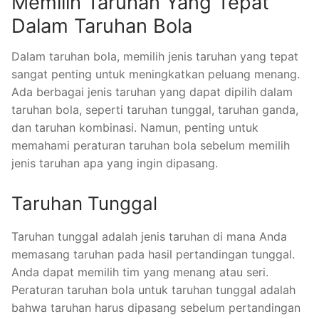
Memilih Taruhan Yang Tepat
Dalam Taruhan Bola
Dalam taruhan bola, memilih jenis taruhan yang tepat
sangat penting untuk meningkatkan peluang menang.
Ada berbagai jenis taruhan yang dapat dipilih dalam
taruhan bola, seperti taruhan tunggal, taruhan ganda,
dan taruhan kombinasi. Namun, penting untuk
memahami peraturan taruhan bola sebelum memilih
jenis taruhan apa yang ingin dipasang.
Taruhan Tunggal
Taruhan tunggal adalah jenis taruhan di mana Anda
memasang taruhan pada hasil pertandingan tunggal.
Anda dapat memilih tim yang menang atau seri.
Peraturan taruhan bola untuk taruhan tunggal adalah
bahwa taruhan harus dipasang sebelum pertandingan