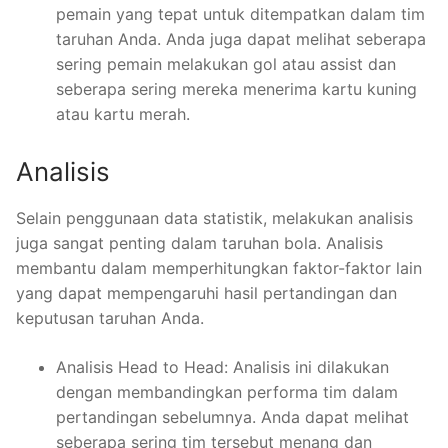
pemain yang tepat untuk ditempatkan dalam tim
taruhan Anda. Anda juga dapat melihat seberapa
sering pemain melakukan gol atau assist dan
seberapa sering mereka menerima kartu kuning
atau kartu merah.
Analisis
Selain penggunaan data statistik, melakukan analisis
juga sangat penting dalam taruhan bola. Analisis
membantu dalam memperhitungkan faktor-faktor lain
yang dapat mempengaruhi hasil pertandingan dan
keputusan taruhan Anda.
Analisis Head to Head: Analisis ini dilakukan
dengan membandingkan performa tim dalam
pertandingan sebelumnya. Anda dapat melihat
seberapa sering tim tersebut menang dan