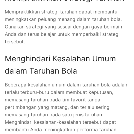
Mempraktikkan strategi taruhan dapat membantu
meningkatkan peluang menang dalam taruhan bola.
Gunakan strategi yang sesuai dengan gaya bermain
Anda dan terus belajar untuk memperbaiki strategi
tersebut.
Menghindari Kesalahan Umum
dalam Taruhan Bola
Beberapa kesalahan umum dalam taruhan bola adalah
terlalu terburu-buru dalam membuat keputusan,
memasang taruhan pada tim favorit tanpa
pertimbangan yang matang, dan terlalu sering
memasang taruhan pada satu jenis taruhan.
Menghindari kesalahan-kesalahan tersebut dapat
membantu Anda meningkatkan performa taruhan