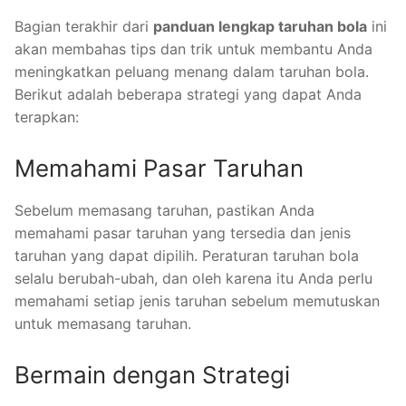
Bagian terakhir dari
panduan lengkap taruhan bola
ini
akan membahas tips dan trik untuk membantu Anda
meningkatkan peluang menang dalam taruhan bola.
Berikut adalah beberapa strategi yang dapat Anda
terapkan:
Memahami Pasar Taruhan
Sebelum memasang taruhan, pastikan Anda
memahami pasar taruhan yang tersedia dan jenis
taruhan yang dapat dipilih. Peraturan taruhan bola
selalu berubah-ubah, dan oleh karena itu Anda perlu
memahami setiap jenis taruhan sebelum memutuskan
untuk memasang taruhan.
Bermain dengan Strategi