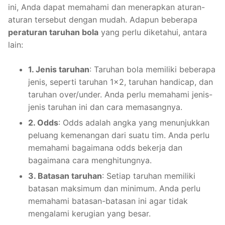
ini, Anda dapat memahami dan menerapkan aturan-
aturan tersebut dengan mudah. Adapun beberapa
peraturan taruhan bola
yang perlu diketahui, antara
lain:
1. Jenis taruhan
: Taruhan bola memiliki beberapa
jenis, seperti taruhan 1×2, taruhan handicap, dan
taruhan over/under. Anda perlu memahami jenis-
jenis taruhan ini dan cara memasangnya.
2. Odds
: Odds adalah angka yang menunjukkan
peluang kemenangan dari suatu tim. Anda perlu
memahami bagaimana odds bekerja dan
bagaimana cara menghitungnya.
3. Batasan taruhan
: Setiap taruhan memiliki
batasan maksimum dan minimum. Anda perlu
memahami batasan-batasan ini agar tidak
mengalami kerugian yang besar.