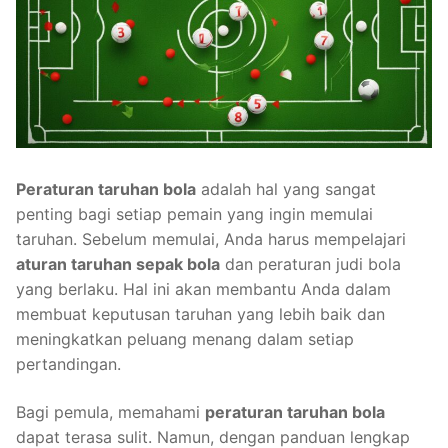
Peraturan taruhan bola
adalah hal yang sangat
penting bagi setiap pemain yang ingin memulai
taruhan. Sebelum memulai, Anda harus mempelajari
aturan taruhan sepak bola
dan peraturan judi bola
yang berlaku. Hal ini akan membantu Anda dalam
membuat keputusan taruhan yang lebih baik dan
meningkatkan peluang menang dalam setiap
pertandingan.
Bagi pemula, memahami
peraturan taruhan bola
dapat terasa sulit. Namun, dengan panduan lengkap