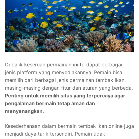
Di balik keseruan permainan ini terdapat berbagai
jenis platform yang menyediakannya. Pemain bisa
memilih dari berbagai jenis permainan tembak ikan,
masing-masing dengan fitur dan aturan yang berbeda.
Penting untuk memilih situs yang terpercaya agar
pengalaman bermain tetap aman dan
menyenangkan.
Kesederhanaan dalam bermain tembak ikan online juga
menjadi daya tarik tersendiri. Pemain tidak