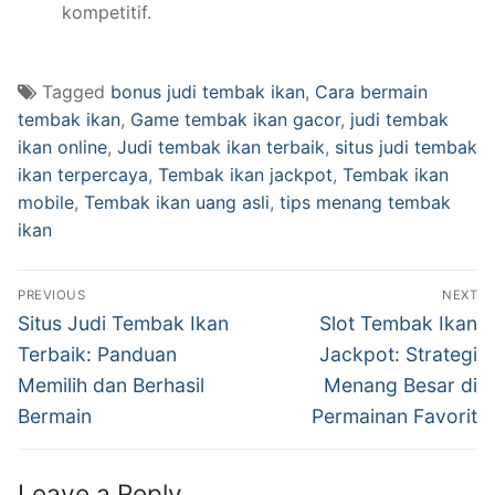
kompetitif.
Tagged
bonus judi tembak ikan
,
Cara bermain
tembak ikan
,
Game tembak ikan gacor
,
judi tembak
ikan online
,
Judi tembak ikan terbaik
,
situs judi tembak
ikan terpercaya
,
Tembak ikan jackpot
,
Tembak ikan
mobile
,
Tembak ikan uang asli
,
tips menang tembak
ikan
Post
PREVIOUS
NEXT
navigation
Previous
Next
Situs Judi Tembak Ikan
Slot Tembak Ikan
post:
post:
Terbaik: Panduan
Jackpot: Strategi
Memilih dan Berhasil
Menang Besar di
Bermain
Permainan Favorit
Leave a Reply