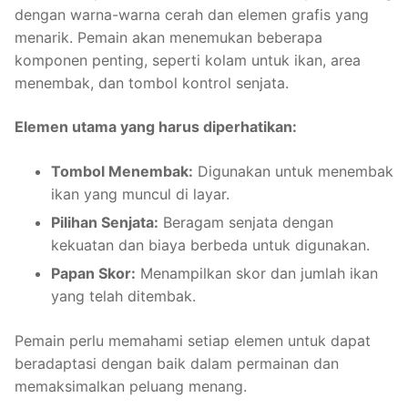
dengan warna-warna cerah dan elemen grafis yang
menarik. Pemain akan menemukan beberapa
komponen penting, seperti kolam untuk ikan, area
menembak, dan tombol kontrol senjata.
Elemen utama yang harus diperhatikan:
Tombol Menembak:
Digunakan untuk menembak
ikan yang muncul di layar.
Pilihan Senjata:
Beragam senjata dengan
kekuatan dan biaya berbeda untuk digunakan.
Papan Skor:
Menampilkan skor dan jumlah ikan
yang telah ditembak.
Pemain perlu memahami setiap elemen untuk dapat
beradaptasi dengan baik dalam permainan dan
memaksimalkan peluang menang.