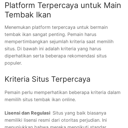
Platform Terpercaya untuk Main
Tembak Ikan
Menemukan platform terpercaya untuk bermain
tembak ikan sangat penting. Pemain harus
mempertimbangkan sejumlah kriteria saat memilih
situs. Di bawah ini adalah kriteria yang harus
diperhatikan serta beberapa rekomendasi situs
populer.
Kriteria Situs Terpercaya
Pemain perlu memperhatikan beberapa kriteria dalam
memilih situs tembak ikan online.
Lisensi dan Regulasi
: Situs yang baik biasanya
memiliki lisensi resmi dari otoritas perjudian. Ini
menunjukkan bahwa mereka mengikuti standar