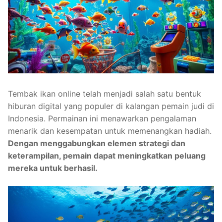
Tembak ikan online telah menjadi salah satu bentuk
hiburan digital yang populer di kalangan pemain judi di
Indonesia. Permainan ini menawarkan pengalaman
menarik dan kesempatan untuk memenangkan hadiah.
Dengan menggabungkan elemen strategi dan
keterampilan, pemain dapat meningkatkan peluang
mereka untuk berhasil.