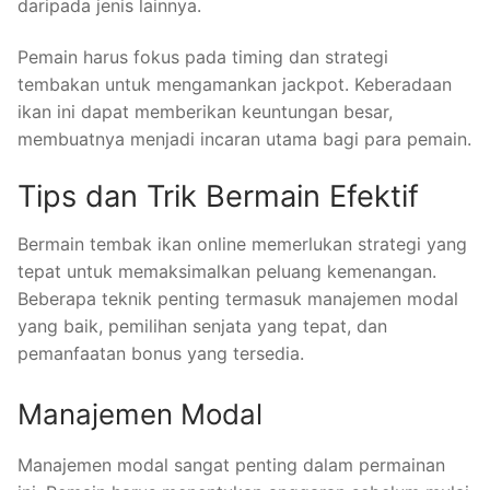
daripada jenis lainnya.
Pemain harus fokus pada timing dan strategi
tembakan untuk mengamankan jackpot. Keberadaan
ikan ini dapat memberikan keuntungan besar,
membuatnya menjadi incaran utama bagi para pemain.
Tips dan Trik Bermain Efektif
Bermain tembak ikan online memerlukan strategi yang
tepat untuk memaksimalkan peluang kemenangan.
Beberapa teknik penting termasuk manajemen modal
yang baik, pemilihan senjata yang tepat, dan
pemanfaatan bonus yang tersedia.
Manajemen Modal
Manajemen modal sangat penting dalam permainan