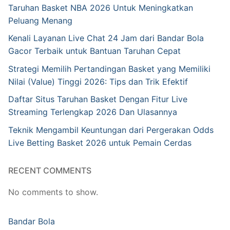
Taruhan Basket NBA 2026 Untuk Meningkatkan
Peluang Menang
Kenali Layanan Live Chat 24 Jam dari Bandar Bola
Gacor Terbaik untuk Bantuan Taruhan Cepat
Strategi Memilih Pertandingan Basket yang Memiliki
Nilai (Value) Tinggi 2026: Tips dan Trik Efektif
Daftar Situs Taruhan Basket Dengan Fitur Live
Streaming Terlengkap 2026 Dan Ulasannya
Teknik Mengambil Keuntungan dari Pergerakan Odds
Live Betting Basket 2026 untuk Pemain Cerdas
RECENT COMMENTS
No comments to show.
Bandar Bola