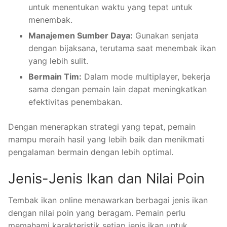
untuk menentukan waktu yang tepat untuk
menembak.
Manajemen Sumber Daya:
Gunakan senjata
dengan bijaksana, terutama saat menembak ikan
yang lebih sulit.
Bermain Tim:
Dalam mode multiplayer, bekerja
sama dengan pemain lain dapat meningkatkan
efektivitas penembakan.
Dengan menerapkan strategi yang tepat, pemain
mampu meraih hasil yang lebih baik dan menikmati
pengalaman bermain dengan lebih optimal.
Jenis-Jenis Ikan dan Nilai Poin
Tembak ikan online menawarkan berbagai jenis ikan
dengan nilai poin yang beragam. Pemain perlu
memahami karakteristik setiap jenis ikan untuk