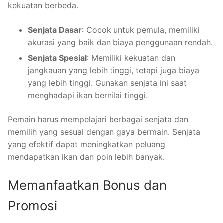
kekuatan berbeda.
Senjata Dasar
: Cocok untuk pemula, memiliki
akurasi yang baik dan biaya penggunaan rendah.
Senjata Spesial
: Memiliki kekuatan dan
jangkauan yang lebih tinggi, tetapi juga biaya
yang lebih tinggi. Gunakan senjata ini saat
menghadapi ikan bernilai tinggi.
Pemain harus mempelajari berbagai senjata dan
memilih yang sesuai dengan gaya bermain. Senjata
yang efektif dapat meningkatkan peluang
mendapatkan ikan dan poin lebih banyak.
Memanfaatkan Bonus dan
Promosi