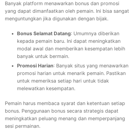
Banyak platform menawarkan bonus dan promosi
yang dapat dimanfaatkan oleh pemain. Ini bisa sangat
menguntungkan jika digunakan dengan bijak.
Bonus Selamat Datang
: Umumnya diberikan
kepada pemain baru. Ini dapat meningkatkan
modal awal dan memberikan kesempatan lebih
banyak untuk bermain.
Promosi Harian
: Banyak situs yang menawarkan
promosi harian untuk menarik pemain. Pastikan
untuk memeriksa setiap hari untuk tidak
melewatkan kesempatan.
Pemain harus membaca syarat dan ketentuan setiap
bonus. Penggunaan bonus secara strategis dapat
meningkatkan peluang menang dan memperpanjang
sesi permainan.