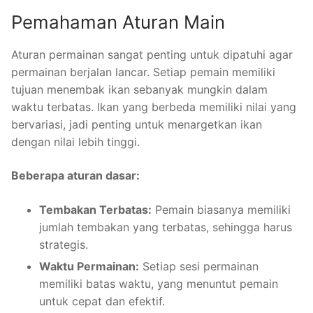
Pemahaman Aturan Main
Aturan permainan sangat penting untuk dipatuhi agar
permainan berjalan lancar. Setiap pemain memiliki
tujuan menembak ikan sebanyak mungkin dalam
waktu terbatas. Ikan yang berbeda memiliki nilai yang
bervariasi, jadi penting untuk menargetkan ikan
dengan nilai lebih tinggi.
Beberapa aturan dasar:
Tembakan Terbatas:
Pemain biasanya memiliki
jumlah tembakan yang terbatas, sehingga harus
strategis.
Waktu Permainan:
Setiap sesi permainan
memiliki batas waktu, yang menuntut pemain
untuk cepat dan efektif.