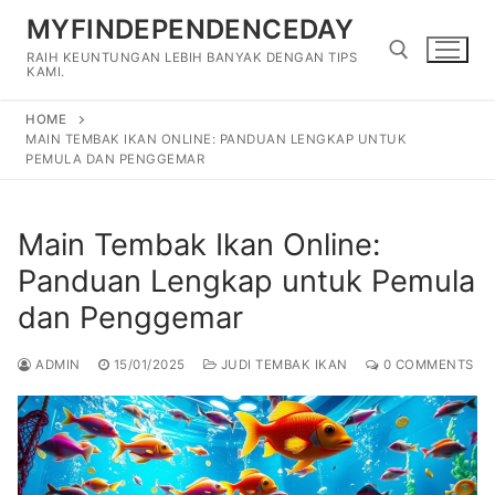
Skip
MYFINDEPENDENCEDAY
to
RAIH KEUNTUNGAN LEBIH BANYAK DENGAN TIPS
content
KAMI.
HOME
Search for:
MAIN TEMBAK IKAN ONLINE: PANDUAN LENGKAP UNTUK
PEMULA DAN PENGGEMAR
Main Tembak Ikan Online:
Panduan Lengkap untuk Pemula
dan Penggemar
ADMIN
15/01/2025
JUDI TEMBAK IKAN
0 COMMENTS