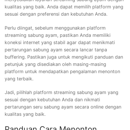
kualitas yang baik. Anda dapat memilih platform yang
sesuai dengan preferensi dan kebutuhan Anda.
Perlu diingat, sebelum menggunakan platform
streaming sabung ayam, pastikan Anda memiliki
koneksi internet yang stabil agar dapat menikmati
pertarungan sabung ayam secara lancar tanpa
buffering. Pastikan juga untuk mengikuti panduan dan
petunjuk yang disediakan oleh masing-masing
platform untuk mendapatkan pengalaman menonton
yang terbaik.
Jadi, pilihlah platform streaming sabung ayam yang
sesuai dengan kebutuhan Anda dan nikmati
pertarungan seru sabung ayam secara online dengan
kualitas yang baik.
Panduan Cara Menonton