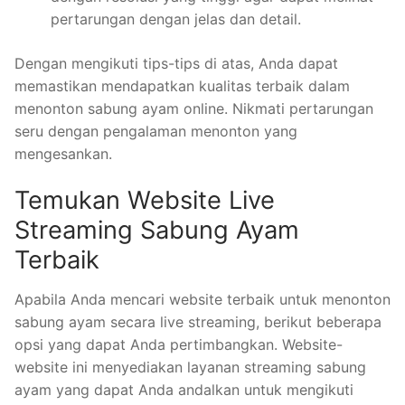
pertarungan dengan jelas dan detail.
Dengan mengikuti tips-tips di atas, Anda dapat
memastikan mendapatkan kualitas terbaik dalam
menonton sabung ayam online. Nikmati pertarungan
seru dengan pengalaman menonton yang
mengesankan.
Temukan Website Live
Streaming Sabung Ayam
Terbaik
Apabila Anda mencari website terbaik untuk menonton
sabung ayam secara live streaming, berikut beberapa
opsi yang dapat Anda pertimbangkan. Website-
website ini menyediakan layanan streaming sabung
ayam yang dapat Anda andalkan untuk mengikuti