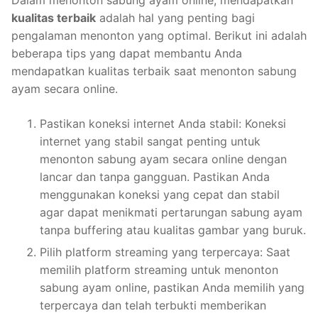
kualitas terbaik
adalah hal yang penting bagi
pengalaman menonton yang optimal. Berikut ini adalah
beberapa tips yang dapat membantu Anda
mendapatkan kualitas terbaik saat menonton sabung
ayam secara online.
Pastikan koneksi internet Anda stabil: Koneksi
internet yang stabil sangat penting untuk
menonton sabung ayam secara online dengan
lancar dan tanpa gangguan. Pastikan Anda
menggunakan koneksi yang cepat dan stabil
agar dapat menikmati pertarungan sabung ayam
tanpa buffering atau kualitas gambar yang buruk.
Pilih platform streaming yang terpercaya: Saat
memilih platform streaming untuk menonton
sabung ayam online, pastikan Anda memilih yang
terpercaya dan telah terbukti memberikan