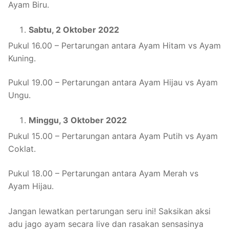
Ayam Biru.
Sabtu, 2 Oktober 2022
Pukul 16.00 – Pertarungan antara Ayam Hitam vs Ayam
Kuning.
Pukul 19.00 – Pertarungan antara Ayam Hijau vs Ayam
Ungu.
Minggu, 3 Oktober 2022
Pukul 15.00 – Pertarungan antara Ayam Putih vs Ayam
Coklat.
Pukul 18.00 – Pertarungan antara Ayam Merah vs
Ayam Hijau.
Jangan lewatkan pertarungan seru ini! Saksikan aksi
adu jago ayam secara live dan rasakan sensasinya