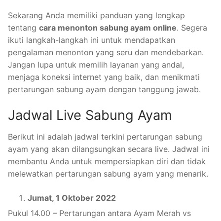
Sekarang Anda memiliki panduan yang lengkap
tentang
cara menonton sabung ayam online
. Segera
ikuti langkah-langkah ini untuk mendapatkan
pengalaman menonton yang seru dan mendebarkan.
Jangan lupa untuk memilih layanan yang andal,
menjaga koneksi internet yang baik, dan menikmati
pertarungan sabung ayam dengan tanggung jawab.
Jadwal Live Sabung Ayam
Berikut ini adalah jadwal terkini pertarungan sabung
ayam yang akan dilangsungkan secara live. Jadwal ini
membantu Anda untuk mempersiapkan diri dan tidak
melewatkan pertarungan sabung ayam yang menarik.
Jumat, 1 Oktober 2022
Pukul 14.00 – Pertarungan antara Ayam Merah vs