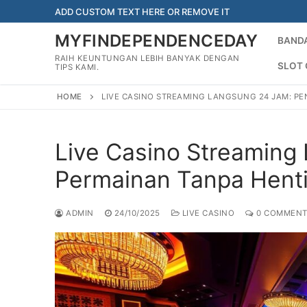
Skip
ADD CUSTOM TEXT HERE OR REMOVE IT
to
MYFINDEPENDENCEDAY
content
BAND
RAIH KEUNTUNGAN LEBIH BANYAK DENGAN
SLOT
TIPS KAMI.
HOME
LIVE CASINO STREAMING LANGSUNG 24 JAM: P
Live Casino Streaming
Permainan Tanpa Hent
ADMIN
24/10/2025
LIVE CASINO
0 COMMENT