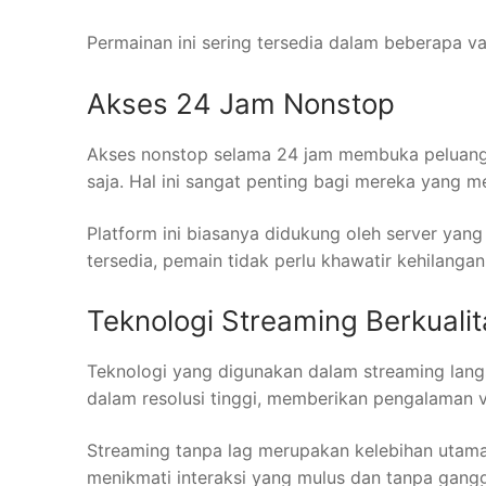
Permainan ini sering tersedia dalam beberapa v
Akses 24 Jam Nonstop
Akses nonstop selama 24 jam membuka peluang 
saja. Hal ini sangat penting bagi mereka yang m
Platform ini biasanya didukung oleh server yan
tersedia, pemain tidak perlu khawatir kehilang
Teknologi Streaming Berkualit
Teknologi yang digunakan dalam streaming langs
dalam resolusi tinggi, memberikan pengalaman 
Streaming tanpa lag merupakan kelebihan utama 
menikmati interaksi yang mulus dan tanpa ganggu