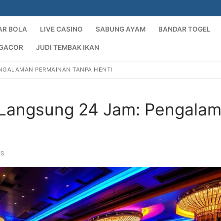
AR BOLA
LIVE CASINO
SABUNG AYAM
BANDAR TOGEL
 GACOR
JUDI TEMBAK IKAN
ENGALAMAN PERMAINAN TANPA HENTI
Search for:
 Langsung 24 Jam: Pengala
i
S