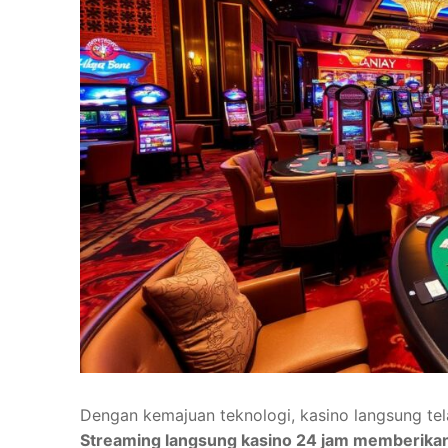
Dengan kemajuan teknologi, kasino langsung te
Streaming langsung kasino 24 jam memberika