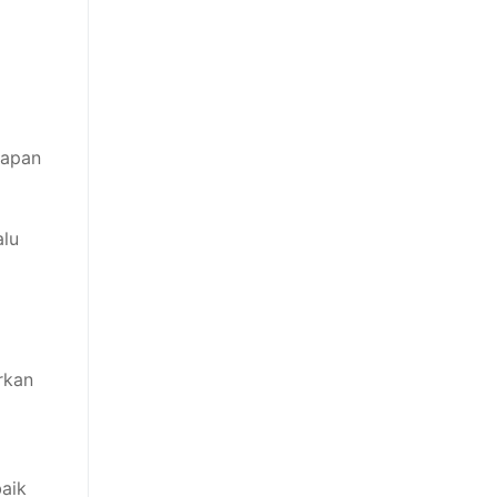
kapan
alu
rkan
baik