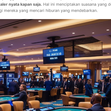
ler nyata kapan saja.
Hal ini menciptakan suasana yang d
agi mereka yang mencari hiburan yang mendebarkan.