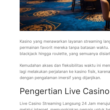
Kasino yang menawarkan layanan streaming la
permainan favorit mereka tanpa batasan waktu. 
blackjack hingga roulette, yang semuanya disiar
Kemudahan akses dan fleksibilitas waktu ini men
lagi melakukan perjalanan ke kasino fisik, kare
dengan pengalaman imersif yang dijanjikan.
Pengertian Live Casin
Live Casino Streaming Langsung 24 Jam merujuk
melalui internet, memungkinkan pemain untuk ber