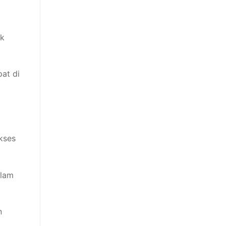
ak
at di
kses
alam
n