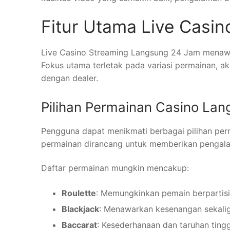
Fitur Utama Live Casi
Live Casino Streaming Langsung 24 Jam menawa
Fokus utama terletak pada variasi permainan, ak
dengan dealer.
Pilihan Permainan Casino La
Pengguna dapat menikmati berbagai pilihan per
permainan dirancang untuk memberikan pengalam
Daftar permainan mungkin mencakup:
Roulette
: Memungkinkan pemain berpartisi
Blackjack
: Menawarkan kesenangan sekalig
Baccarat
: Kesederhanaan dan taruhan ting