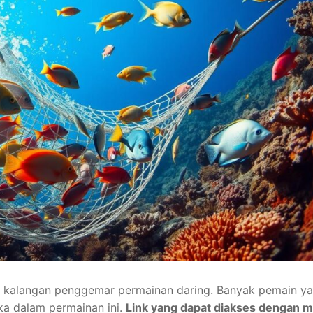
di kalangan penggemar permainan daring. Banyak pemain y
ka dalam permainan ini.
Link yang dapat diakses dengan 