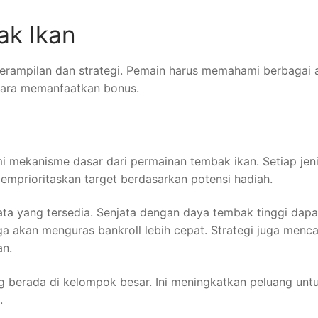
ak Ikan
erampilan dan strategi. Pemain harus memahami berbagai 
cara memanfaatkan bonus.
 mekanisme dasar dari permainan tembak ikan. Setiap jeni
memprioritaskan target berdasarkan potensi hadiah.
ata yang tersedia. Senjata dengan daya tembak tinggi dapa
a akan menguras bankroll lebih cepat. Strategi juga menc
an.
g berada di kelompok besar. Ini meningkatkan peluang unt
.