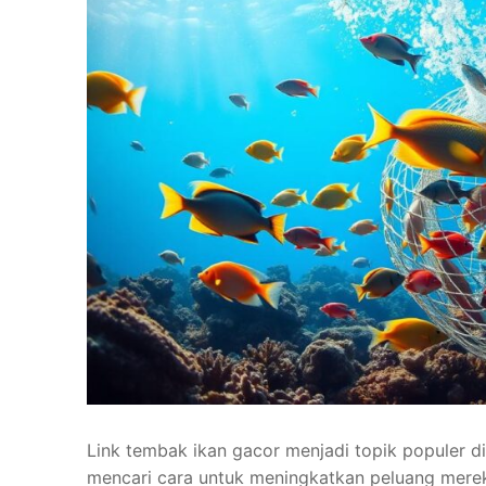
Link tembak ikan gacor menjadi topik populer 
mencari cara untuk meningkatkan peluang mere