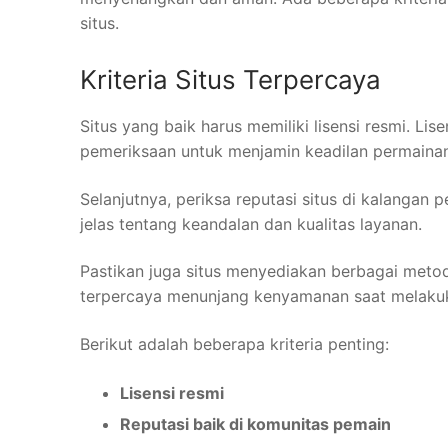
situs.
Kriteria Situs Terpercaya
Situs yang baik harus memiliki lisensi resmi. Li
pemeriksaan untuk menjamin keadilan permainan
Selanjutnya, periksa reputasi situs di kalangan
jelas tentang keandalan dan kualitas layanan.
Pastikan juga situs menyediakan berbagai met
terpercaya menunjang kenyamanan saat melakuk
Berikut adalah beberapa kriteria penting:
Lisensi resmi
Reputasi baik di komunitas pemain