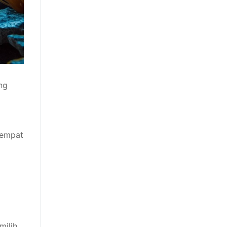
ng
tempat
milih