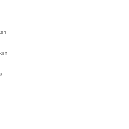
kan
ikan
a