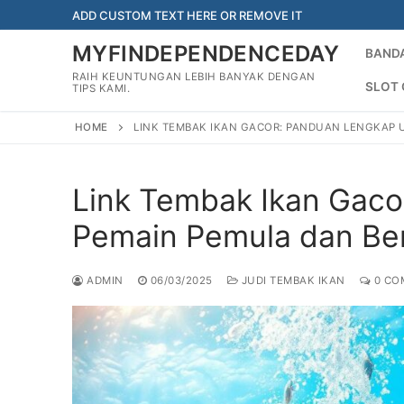
Skip
ADD CUSTOM TEXT HERE OR REMOVE IT
to
MYFINDEPENDENCEDAY
content
BAND
RAIH KEUNTUNGAN LEBIH BANYAK DENGAN
SLOT
TIPS KAMI.
HOME
LINK TEMBAK IKAN GACOR: PANDUAN LENGKAP
Link Tembak Ikan Gaco
Pemain Pemula dan Be
ADMIN
06/03/2025
JUDI TEMBAK IKAN
0 CO