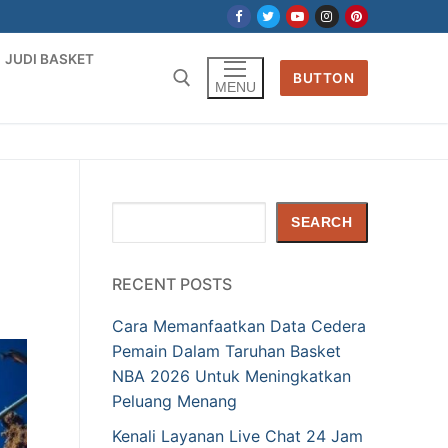
JUDI BASKET
BUTTON
MENU
Search
SEARCH
RECENT POSTS
Cara Memanfaatkan Data Cedera
Pemain Dalam Taruhan Basket
NBA 2026 Untuk Meningkatkan
Peluang Menang
Kenali Layanan Live Chat 24 Jam