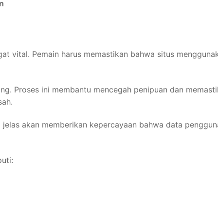
n
gat vital. Pemain harus memastikan bahwa situs mengguna
penting. Proses ini membantu mencegah penipuan dan memast
sah.
yang jelas akan memberikan kepercayaan bahwa data penggun
uti: