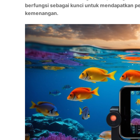
berfungsi sebagai kunci untuk mendapatkan p
kemenangan.