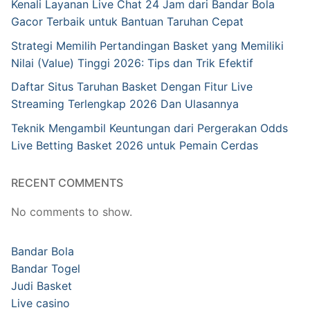
Kenali Layanan Live Chat 24 Jam dari Bandar Bola
Gacor Terbaik untuk Bantuan Taruhan Cepat
Strategi Memilih Pertandingan Basket yang Memiliki
Nilai (Value) Tinggi 2026: Tips dan Trik Efektif
Daftar Situs Taruhan Basket Dengan Fitur Live
Streaming Terlengkap 2026 Dan Ulasannya
Teknik Mengambil Keuntungan dari Pergerakan Odds
Live Betting Basket 2026 untuk Pemain Cerdas
RECENT COMMENTS
No comments to show.
Bandar Bola
Bandar Togel
Judi Basket
Live casino