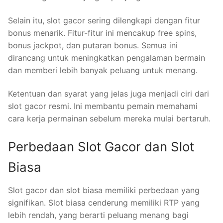
Selain itu, slot gacor sering dilengkapi dengan fitur
bonus menarik. Fitur-fitur ini mencakup free spins,
bonus jackpot, dan putaran bonus. Semua ini
dirancang untuk meningkatkan pengalaman bermain
dan memberi lebih banyak peluang untuk menang.
Ketentuan dan syarat yang jelas juga menjadi ciri dari
slot gacor resmi. Ini membantu pemain memahami
cara kerja permainan sebelum mereka mulai bertaruh.
Perbedaan Slot Gacor dan Slot
Biasa
Slot gacor dan slot biasa memiliki perbedaan yang
signifikan. Slot biasa cenderung memiliki RTP yang
lebih rendah, yang berarti peluang menang bagi