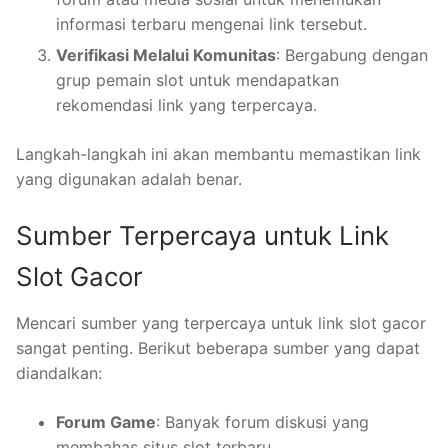
informasi terbaru mengenai link tersebut.
Verifikasi Melalui Komunitas
: Bergabung dengan
grup pemain slot untuk mendapatkan
rekomendasi link yang terpercaya.
Langkah-langkah ini akan membantu memastikan link
yang digunakan adalah benar.
Sumber Terpercaya untuk Link
Slot Gacor
Mencari sumber yang terpercaya untuk link slot gacor
sangat penting. Berikut beberapa sumber yang dapat
diandalkan:
Forum Game
: Banyak forum diskusi yang
membahas situs slot terbaru.