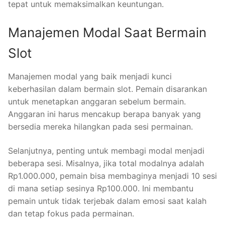
tepat untuk memaksimalkan keuntungan.
Manajemen Modal Saat Bermain
Slot
Manajemen modal yang baik menjadi kunci
keberhasilan dalam bermain slot. Pemain disarankan
untuk menetapkan anggaran sebelum bermain.
Anggaran ini harus mencakup berapa banyak yang
bersedia mereka hilangkan pada sesi permainan.
Selanjutnya, penting untuk membagi modal menjadi
beberapa sesi. Misalnya, jika total modalnya adalah
Rp1.000.000, pemain bisa membaginya menjadi 10 sesi
di mana setiap sesinya Rp100.000. Ini membantu
pemain untuk tidak terjebak dalam emosi saat kalah
dan tetap fokus pada permainan.