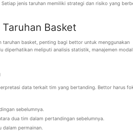
 Setiap jenis taruhan memiliki strategi dan risiko yang berb
 Taruhan Basket
taruhan basket, penting bagi bettor untuk menggunakan
u diperhatikan meliputi analisis statistik, manajemen modal
m
erpretasi data terkait tim yang bertanding. Bettor harus fo
ndingan sebelumnya.
antara dua tim dalam pertandingan sebelumnya.
idu dalam permainan.