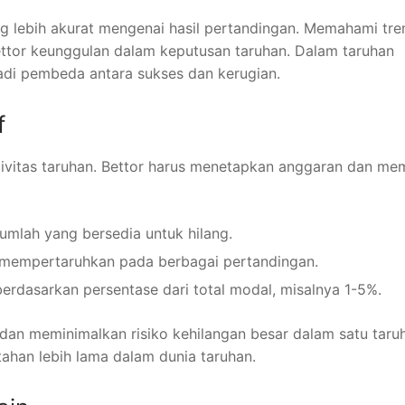
g lebih akurat mengenai hasil pertandingan. Memahami tre
ettor keunggulan dalam keputusan taruhan. Dalam taruhan
jadi pembeda antara sukses dan kerugian.
f
ivitas taruhan. Bettor harus menetapkan anggaran dan me
jumlah yang bersedia untuk hilang.
n mempertaruhkan pada berbagai pertandingan.
 berdasarkan persentase dari total modal, misalnya 1-5%.
 dan meminimalkan risiko kehilangan besar dalam satu taru
ahan lebih lama dalam dunia taruhan.