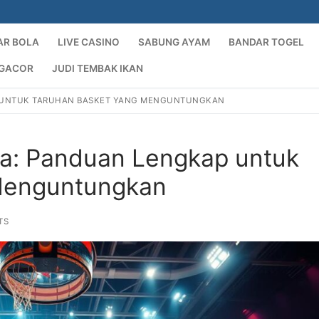
AR BOLA
LIVE CASINO
SABUNG AYAM
BANDAR TOGEL
 GACOR
JUDI TEMBAK IKAN
AP UNTUK TARUHAN BASKET YANG MENGUNTUNGKAN
Search for:
sia: Panduan Lengkap untuk
Menguntungkan
TS