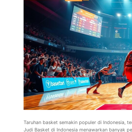
Taruhan basket semakin populer di Indonesia, 
Judi Basket di Indonesia menawarkan banyak pe