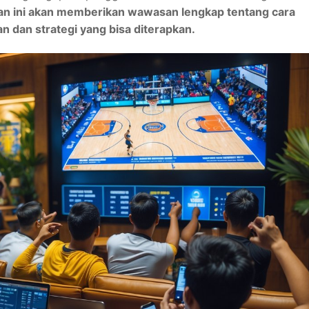
n ini akan memberikan wawasan lengkap tentang cara
dan strategi yang bisa diterapkan.