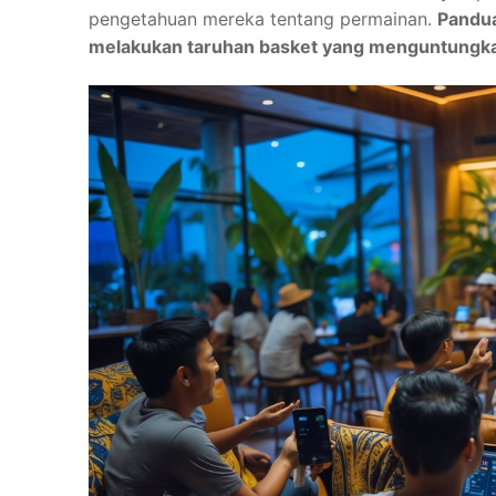
pengetahuan mereka tentang permainan.
Pandua
melakukan taruhan basket yang menguntungkan 