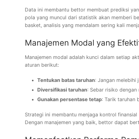
Data ini membantu bettor membuat prediksi yan
pola yang muncul dari statistik akan memberi b
basket, analisis yang mendalam sering kali men
Manajemen Modal yang Efekti
Manajemen modal adalah kunci dalam setiap akt
aturan berikut:
Tentukan batas taruhan
: Jangan melebihi 
Diversifikasi taruhan
: Sebar risiko denga
Gunakan persentase tetap
: Tarik taruhan
Strategi ini membantu menjaga kontrol finansial
Dengan manajemen yang baik, bettor dapat bert