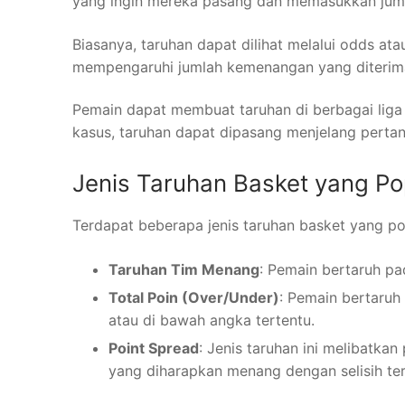
yang ingin mereka pasang dan memasukkan juml
Biasanya, taruhan dapat dilihat melalui odds a
mempengaruhi jumlah kemenangan yang diterima 
Pemain dapat membuat taruhan di berbagai liga
kasus, taruhan dapat dipasang menjelang perta
Jenis Taruhan Basket yang Po
Terdapat beberapa jenis taruhan basket yang po
Taruhan Tim Menang
: Pemain bertaruh p
Total Poin (Over/Under)
: Pemain bertaruh 
atau di bawah angka tertentu.
Point Spread
: Jenis taruhan ini melibatka
yang diharapkan menang dengan selisih ter