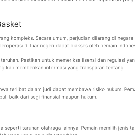
Basket
yang kompleks. Secara umum, perjudian dilarang di negara i
roperasi di luar negeri dapat diakses oleh pemain Indones
taruhan. Pastikan untuk memeriksa lisensi dan regulasi ya
ring kali memberikan informasi yang transparan tentang
ahwa terlibat dalam judi dapat membawa risiko hukum. Pem
l, baik dari segi finansial maupun hukum.
 seperti taruhan olahraga lainnya. Pemain memilih jenis t