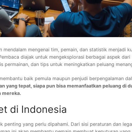
mendalam mengenai tim, pemain, dan statistik menjadi ku
Pembaca diajak untuk mengeksplorasi berbagai aspek dari
lisis permainan, dan tips untuk meningkatkan peluang menan
tuk membantu baik pemula maupun penjudi berpengalaman da
n yang tepat, siapa pun bisa memanfaatkan peluang di d
n mereka.
t di Indonesia
 penting yang perlu dipahami. Dari sisi peraturan dan lega
ahaman ini akan membantu pemain membuat keputusan yang 