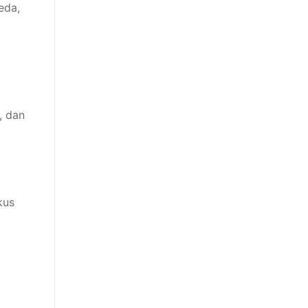
eda,
, dan
kus