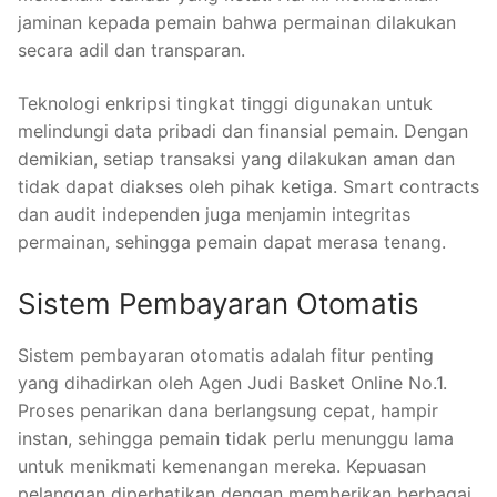
jaminan kepada pemain bahwa permainan dilakukan
secara adil dan transparan.
Teknologi enkripsi tingkat tinggi digunakan untuk
melindungi data pribadi dan finansial pemain. Dengan
demikian, setiap transaksi yang dilakukan aman dan
tidak dapat diakses oleh pihak ketiga. Smart contracts
dan audit independen juga menjamin integritas
permainan, sehingga pemain dapat merasa tenang.
Sistem Pembayaran Otomatis
Sistem pembayaran otomatis adalah fitur penting
yang dihadirkan oleh Agen Judi Basket Online No.1.
Proses penarikan dana berlangsung cepat, hampir
instan, sehingga pemain tidak perlu menunggu lama
untuk menikmati kemenangan mereka. Kepuasan
pelanggan diperhatikan dengan memberikan berbagai