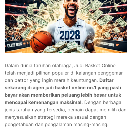
Dalam dunia taruhan olahraga, Judi Basket Online
telah menjadi pilihan populer di kalangan penggemar
dan bettor yang ingin meraih keuntungan.
Daftar
sekarang di agen judi basket online no.1 yang pasti
bayar akan memberikan peluang lebih besar untuk
mencapai kemenangan maksimal.
Dengan berbagai
jenis taruhan yang tersedia, pemain dapat memilih dan
menyesuaikan strategi mereka sesuai dengan
pengetahuan dan pengalaman masing-masing.