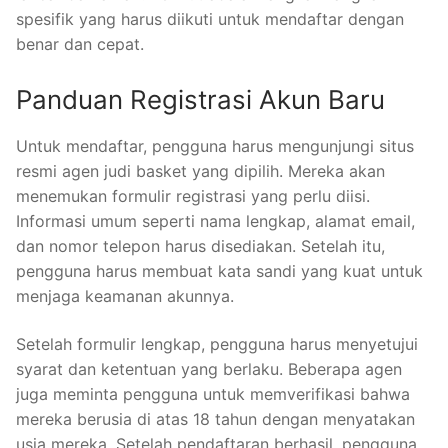
spesifik yang harus diikuti untuk mendaftar dengan
benar dan cepat.
Panduan Registrasi Akun Baru
Untuk mendaftar, pengguna harus mengunjungi situs
resmi agen judi basket yang dipilih. Mereka akan
menemukan formulir registrasi yang perlu diisi.
Informasi umum seperti nama lengkap, alamat email,
dan nomor telepon harus disediakan. Setelah itu,
pengguna harus membuat kata sandi yang kuat untuk
menjaga keamanan akunnya.
Setelah formulir lengkap, pengguna harus menyetujui
syarat dan ketentuan yang berlaku. Beberapa agen
juga meminta pengguna untuk memverifikasi bahwa
mereka berusia di atas 18 tahun dengan menyatakan
usia mereka. Setelah pendaftaran berhasil, pengguna