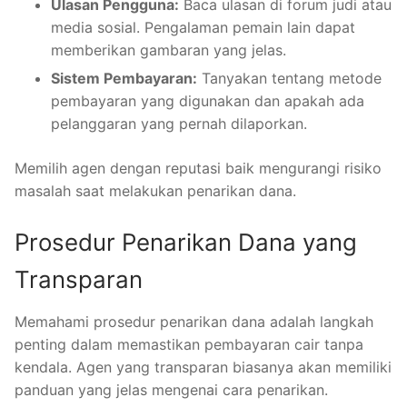
Ulasan Pengguna:
Baca ulasan di forum judi atau
media sosial. Pengalaman pemain lain dapat
memberikan gambaran yang jelas.
Sistem Pembayaran:
Tanyakan tentang metode
pembayaran yang digunakan dan apakah ada
pelanggaran yang pernah dilaporkan.
Memilih agen dengan reputasi baik mengurangi risiko
masalah saat melakukan penarikan dana.
Prosedur Penarikan Dana yang
Transparan
Memahami prosedur penarikan dana adalah langkah
penting dalam memastikan pembayaran cair tanpa
kendala. Agen yang transparan biasanya akan memiliki
panduan yang jelas mengenai cara penarikan.