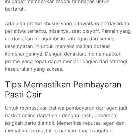
ini dapat memberikan modal tambahan untuk
bertaruh.
Ada juga promo khusus yang ditawarkan berdasarkan
peristiwa tertentu, misalnya, saat playoff. Pemain yang
cerdas akan mengambil keuntungan dari semua
kesempatan ini untuk memaksimalkan potensi
kemenangannya. Dengan demikian, memanfaatkan
promo yang tepat dapat menjadi bagian dari strategi
keseluruhan yang sukses.
Tips Memastikan Pembayaran
Pasti Cair
Untuk memastikan bahwa pembayaran dari agen judi
basket online dapat cair dengan pasti, beberapa
langkah perlu diambil. Memeriksa reputasi agen dan
memahami prosedur penarikan dana sangatlah