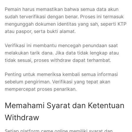
Pemain harus memastikan bahwa semua data akun
sudah terverifikasi dengan benar. Proses ini termasuk
mengunggah dokumen identitas yang sah, seperti KTP
atau paspor, serta bukti alamat.
Verifikasi ini membantu mencegah penundaan saat
melakukan tarik dana. Jika data tidak lengkap atau
tidak sesuai, proses withdraw dapat terhambat.
Penting untuk memeriksa kembali semua informasi
sebelum pengiriman. Verifikasi yang tepat akan
mempercepat proses penarikan.
Memahami Syarat dan Ketentuan
Withdraw
Setiap platform ceme online memiliki syarat dan