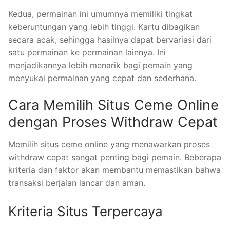
Kedua, permainan ini umumnya memiliki tingkat
keberuntungan yang lebih tinggi. Kartu dibagikan
secara acak, sehingga hasilnya dapat bervariasi dari
satu permainan ke permainan lainnya. Ini
menjadikannya lebih menarik bagi pemain yang
menyukai permainan yang cepat dan sederhana.
Cara Memilih Situs Ceme Online
dengan Proses Withdraw Cepat
Memilih situs ceme online yang menawarkan proses
withdraw cepat sangat penting bagi pemain. Beberapa
kriteria dan faktor akan membantu memastikan bahwa
transaksi berjalan lancar dan aman.
Kriteria Situs Terpercaya