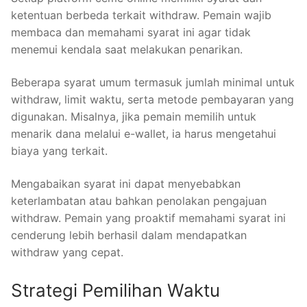
ketentuan berbeda terkait withdraw. Pemain wajib
membaca dan memahami syarat ini agar tidak
menemui kendala saat melakukan penarikan.
Beberapa syarat umum termasuk jumlah minimal untuk
withdraw, limit waktu, serta metode pembayaran yang
digunakan. Misalnya, jika pemain memilih untuk
menarik dana melalui e-wallet, ia harus mengetahui
biaya yang terkait.
Mengabaikan syarat ini dapat menyebabkan
keterlambatan atau bahkan penolakan pengajuan
withdraw. Pemain yang proaktif memahami syarat ini
cenderung lebih berhasil dalam mendapatkan
withdraw yang cepat.
Strategi Pemilihan Waktu