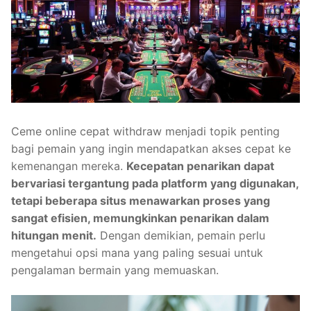
Ceme online cepat withdraw menjadi topik penting
bagi pemain yang ingin mendapatkan akses cepat ke
kemenangan mereka.
Kecepatan penarikan dapat
bervariasi tergantung pada platform yang digunakan,
tetapi beberapa situs menawarkan proses yang
sangat efisien, memungkinkan penarikan dalam
hitungan menit.
Dengan demikian, pemain perlu
mengetahui opsi mana yang paling sesuai untuk
pengalaman bermain yang memuaskan.