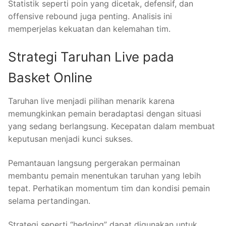
Statistik seperti poin yang dicetak, defensif, dan
offensive rebound juga penting. Analisis ini
memperjelas kekuatan dan kelemahan tim.
Strategi Taruhan Live pada
Basket Online
Taruhan live menjadi pilihan menarik karena
memungkinkan pemain beradaptasi dengan situasi
yang sedang berlangsung. Kecepatan dalam membuat
keputusan menjadi kunci sukses.
Pemantauan langsung pergerakan permainan
membantu pemain menentukan taruhan yang lebih
tepat. Perhatikan momentum tim dan kondisi pemain
selama pertandingan.
Strategi seperti “hedging” dapat digunakan untuk