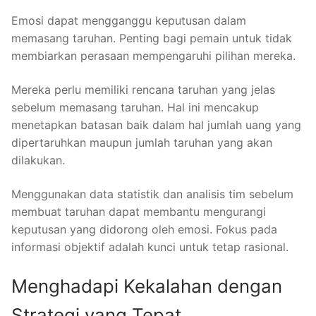
Emosi dapat mengganggu keputusan dalam
memasang taruhan. Penting bagi pemain untuk tidak
membiarkan perasaan mempengaruhi pilihan mereka.
Mereka perlu memiliki rencana taruhan yang jelas
sebelum memasang taruhan. Hal ini mencakup
menetapkan batasan baik dalam hal jumlah uang yang
dipertaruhkan maupun jumlah taruhan yang akan
dilakukan.
Menggunakan data statistik dan analisis tim sebelum
membuat taruhan dapat membantu mengurangi
keputusan yang didorong oleh emosi. Fokus pada
informasi objektif adalah kunci untuk tetap rasional.
Menghadapi Kekalahan dengan
Strategi yang Tepat