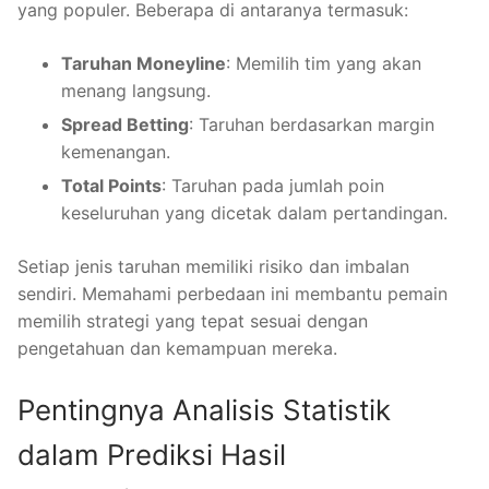
yang populer. Beberapa di antaranya termasuk:
Taruhan Moneyline
: Memilih tim yang akan
menang langsung.
Spread Betting
: Taruhan berdasarkan margin
kemenangan.
Total Points
: Taruhan pada jumlah poin
keseluruhan yang dicetak dalam pertandingan.
Setiap jenis taruhan memiliki risiko dan imbalan
sendiri. Memahami perbedaan ini membantu pemain
memilih strategi yang tepat sesuai dengan
pengetahuan dan kemampuan mereka.
Pentingnya Analisis Statistik
dalam Prediksi Hasil