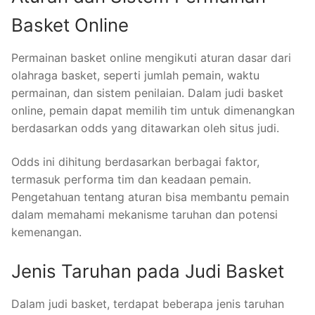
Basket Online
Permainan basket online mengikuti aturan dasar dari
olahraga basket, seperti jumlah pemain, waktu
permainan, dan sistem penilaian. Dalam judi basket
online, pemain dapat memilih tim untuk dimenangkan
berdasarkan odds yang ditawarkan oleh situs judi.
Odds ini dihitung berdasarkan berbagai faktor,
termasuk performa tim dan keadaan pemain.
Pengetahuan tentang aturan bisa membantu pemain
dalam memahami mekanisme taruhan dan potensi
kemenangan.
Jenis Taruhan pada Judi Basket
Dalam judi basket, terdapat beberapa jenis taruhan