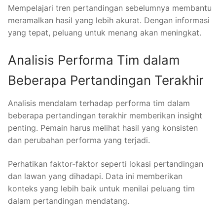
Mempelajari tren pertandingan sebelumnya membantu
meramalkan hasil yang lebih akurat. Dengan informasi
yang tepat, peluang untuk menang akan meningkat.
Analisis Performa Tim dalam
Beberapa Pertandingan Terakhir
Analisis mendalam terhadap performa tim dalam
beberapa pertandingan terakhir memberikan insight
penting. Pemain harus melihat hasil yang konsisten
dan perubahan performa yang terjadi.
Perhatikan faktor-faktor seperti lokasi pertandingan
dan lawan yang dihadapi. Data ini memberikan
konteks yang lebih baik untuk menilai peluang tim
dalam pertandingan mendatang.