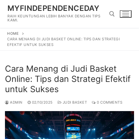
Skip
MYFINDEPENDENCEDAY
to
RAIH KEUNTUNGAN LEBIH BANYAK DENGAN TIPS
content
KAMI.
HOME
Search for:
CARA MENANG DI JUDI BASKET ONLINE: TIPS DAN STRATEGI
EFEKTIF UNTUK SUKSES
Cara Menang di Judi Basket
Online: Tips dan Strategi Efektif
untuk Sukses
ADMIN
02/10/2025
JUDI BASKET
0 COMMENTS