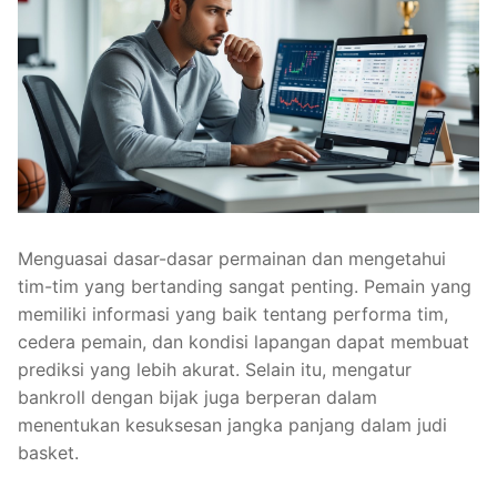
Menguasai dasar-dasar permainan dan mengetahui
tim-tim yang bertanding sangat penting. Pemain yang
memiliki informasi yang baik tentang performa tim,
cedera pemain, dan kondisi lapangan dapat membuat
prediksi yang lebih akurat. Selain itu, mengatur
bankroll dengan bijak juga berperan dalam
menentukan kesuksesan jangka panjang dalam judi
basket.