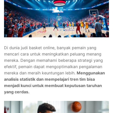
Di dunia judi basket online, banyak pemain yang
mencari cara untuk meningkatkan peluang menang
mereka. Dengan memahami beberapa strategi yang
efektif, pemain dapat mengoptimalkan pengalaman
mereka dan meraih keuntungan lebih.
Menggunakan
analisis statistik dan mempelajari tren tim bisa
menjadi kunci untuk membuat keputusan taruhan
yang cerdas.