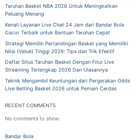
Taruhan Basket NBA 2026 Untuk Meningkatkan
Peluang Menang
Kenali Layanan Live Chat 24 Jam dari Bandar Bola
Gacor Terbaik untuk Bantuan Taruhan Cepat
Strategi Memilih Pertandingan Basket yang Memiliki
Nilai (Value) Tinggi 2026: Tips dan Trik Efektif
Daftar Situs Taruhan Basket Dengan Fitur Live
Streaming Terlengkap 2026 Dan Ulasannya
Teknik Mengambil Keuntungan dari Pergerakan Odds
Live Betting Basket 2026 untuk Pemain Cerdas
RECENT COMMENTS
No comments to show.
Bandar Bola