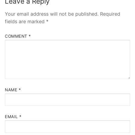
Leave a Reply
Your email address will not be published.
Required
fields are marked
*
COMMENT
*
NAME
*
EMAIL
*