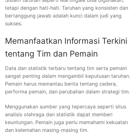
tetapi dengan hati-hati. Taruhan yang konsisten dan
bertanggung jawab adalah kunci dalam judi yang
sukses.
Memanfaatkan Informasi Terkini
tentang Tim dan Pemain
Data dan statistik terbaru tentang tim serta pemain
sangat penting dalam mengambil keputusan taruhan.
Pemain harus memantau berita tentang cedera,
performa pemain, dan perubahan dalam strategi tim.
Menggunakan sumber yang tepercaya seperti situs
analisis olahraga dan statistik dapat memberi
keuntungan. Pemain juga perlu memahami kekuatan
dan kelemahan masing-masing tim.