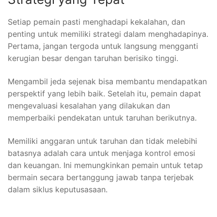
Setiap pemain pasti menghadapi kekalahan, dan
penting untuk memiliki strategi dalam menghadapinya.
Pertama, jangan tergoda untuk langsung mengganti
kerugian besar dengan taruhan berisiko tinggi.
Mengambil jeda sejenak bisa membantu mendapatkan
perspektif yang lebih baik. Setelah itu, pemain dapat
mengevaluasi kesalahan yang dilakukan dan
memperbaiki pendekatan untuk taruhan berikutnya.
Memiliki anggaran untuk taruhan dan tidak melebihi
batasnya adalah cara untuk menjaga kontrol emosi
dan keuangan. Ini memungkinkan pemain untuk tetap
bermain secara bertanggung jawab tanpa terjebak
dalam siklus keputusasaan.