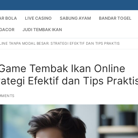
AR BOLA
LIVE CASINO
SABUNG AYAM
BANDAR TOGEL
 GACOR
JUDI TEMBAK IKAN
NE TANPA MODAL BESAR: STRATEGI EFEKTIF DAN TIPS PRAKTIS
Search for:
 Game Tembak Ikan Online
tegi Efektif dan Tips Prakti
MMENTS