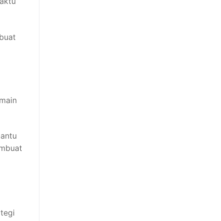
aktu
buat
emain
bantu
embuat
tegi