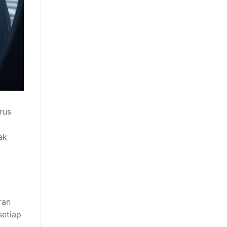
rus
ak
ran
setiap