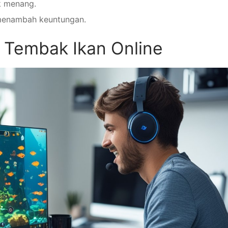
k menang.
menambah keuntungan.
n Tembak Ikan Online