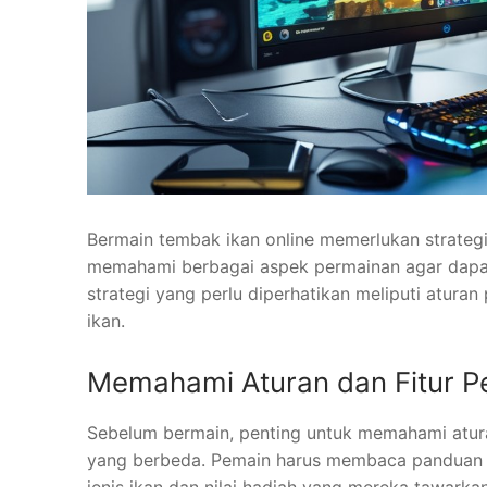
Bermain tembak ikan online memerlukan strateg
memahami berbagai aspek permainan agar dapat
strategi yang perlu diperhatikan meliputi atura
ikan.
Memahami Aturan dan Fitur P
Sebelum bermain, penting untuk memahami atura
yang berbeda. Pemain harus membaca panduan ya
jenis ikan dan nilai hadiah yang mereka tawarkan