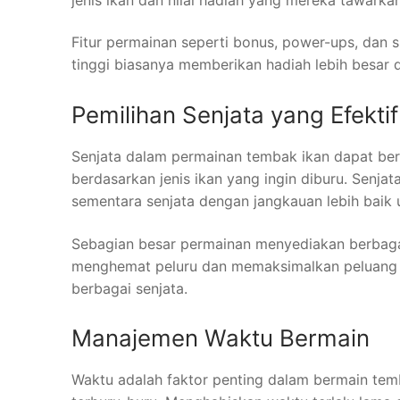
Fitur permainan seperti bonus, power-ups, dan sp
tinggi biasanya memberikan hadiah lebih besar 
Pemilihan Senjata yang Efektif
Senjata dalam permainan tembak ikan dapat berp
berdasarkan jenis ikan yang ingin diburu. Senjat
sementara senjata dengan jangkauan lebih baik u
Sebagian besar permainan menyediakan berbagai
menghemat peluru dan memaksimalkan peluang 
berbagai senjata.
Manajemen Waktu Bermain
Waktu adalah faktor penting dalam bermain tem