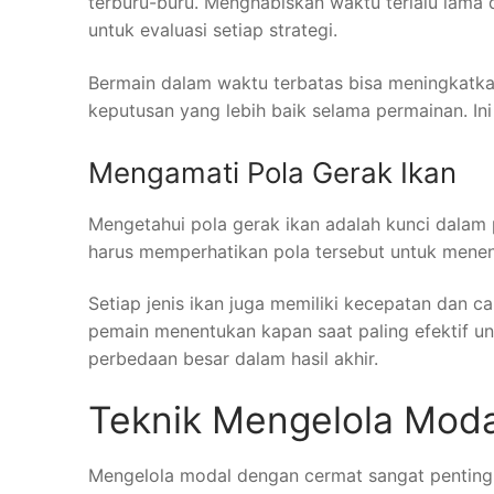
terburu-buru. Menghabiskan waktu terlalu lam
untuk evaluasi setiap strategi.
Bermain dalam waktu terbatas bisa meningkatka
keputusan yang lebih baik selama permainan. I
Mengamati Pola Gerak Ikan
Mengetahui pola gerak ikan adalah kunci dalam p
harus memperhatikan pola tersebut untuk mene
Setiap jenis ikan juga memiliki kecepatan dan
pemain menentukan kapan saat paling efektif 
perbedaan besar dalam hasil akhir.
Teknik Mengelola Mod
Mengelola modal dengan cermat sangat penting 