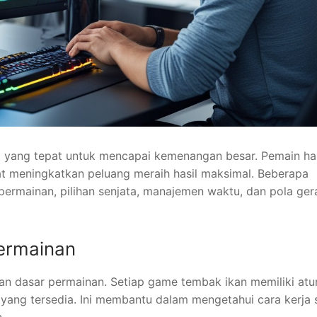
i yang tepat untuk mencapai kemenangan besar. Pemain ha
 meningkatkan peluang meraih hasil maksimal. Beberapa
n permainan, pilihan senjata, manajemen waktu, dan pola ger
ermainan
n dasar permainan. Setiap game tembak ikan memiliki atu
ng tersedia. Ini membantu dalam mengetahui cara kerja 
.