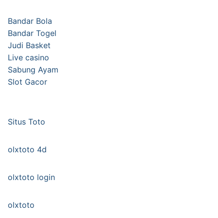
Bandar Bola
Bandar Togel
Judi Basket
Live casino
Sabung Ayam
Slot Gacor
Situs Toto
olxtoto 4d
olxtoto login
olxtoto