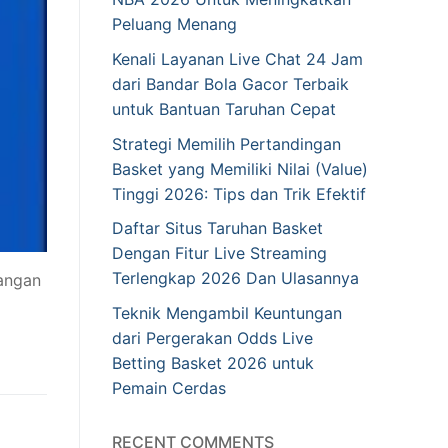
Peluang Menang
Kenali Layanan Live Chat 24 Jam
dari Bandar Bola Gacor Terbaik
untuk Bantuan Taruhan Cepat
Strategi Memilih Pertandingan
Basket yang Memiliki Nilai (Value)
Tinggi 2026: Tips dan Trik Efektif
Daftar Situs Taruhan Basket
Dengan Fitur Live Streaming
Terlengkap 2026 Dan Ulasannya
langan
Teknik Mengambil Keuntungan
dari Pergerakan Odds Live
Betting Basket 2026 untuk
Pemain Cerdas
RECENT COMMENTS