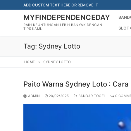
Skip
ADD CUSTOM TEXT HERE OR REMOVE IT
to
MYFINDEPENDENCEDAY
content
BAND
RAIH KEUNTUNGAN LEBIH BANYAK DENGAN
SLOT
TIPS KAMI.
Tag:
Sydney Lotto
HOME
SYDNEY LOTTO
Paito Warna Sydney Loto : Car
ADMIN
20/02/2025
BANDAR TOGEL
0 COMM