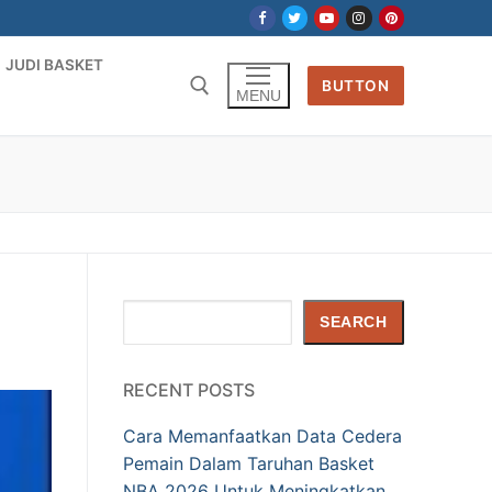
JUDI BASKET
BUTTON
MENU
Search
SEARCH
RECENT POSTS
Cara Memanfaatkan Data Cedera
Pemain Dalam Taruhan Basket
NBA 2026 Untuk Meningkatkan