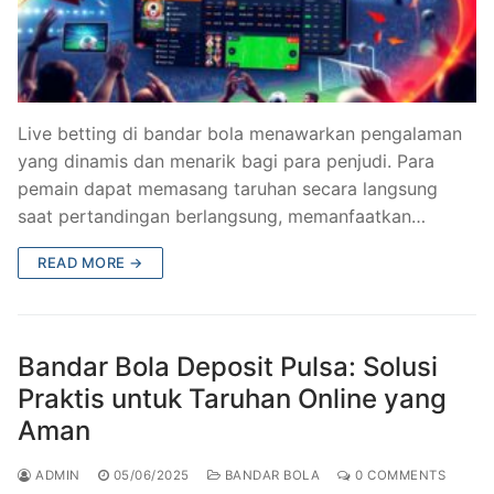
Live betting di bandar bola menawarkan pengalaman
yang dinamis dan menarik bagi para penjudi. Para
pemain dapat memasang taruhan secara langsung
saat pertandingan berlangsung, memanfaatkan…
READ MORE →
Bandar Bola Deposit Pulsa: Solusi
Praktis untuk Taruhan Online yang
Aman
ADMIN
05/06/2025
BANDAR BOLA
0 COMMENTS