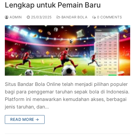
Lengkap untuk Pemain Baru
ADMIN
25/03/2025
BANDAR BOLA
0 COMMENTS
Situs Bandar Bola Online telah menjadi pilihan populer
bagi para penggemar taruhan sepak bola di Indonesia.
Platform ini menawarkan kemudahan akses, berbagai
jenis taruhan, dan…
READ MORE →