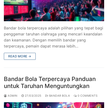
Bandar bola terpercaya adalah pilihan yang tepat bagi
penggemar taruhan olahraga yang mencari keandalan
dan keamanan. Dengan memilih bandar yang
terpercaya, pemain dapat merasa lebih…
READ MORE →
Bandar Bola Terpercaya Panduan
untuk Taruhan Menguntungkan
ADMIN
27/03/2025
BANDAR BOLA
0 COMMENTS