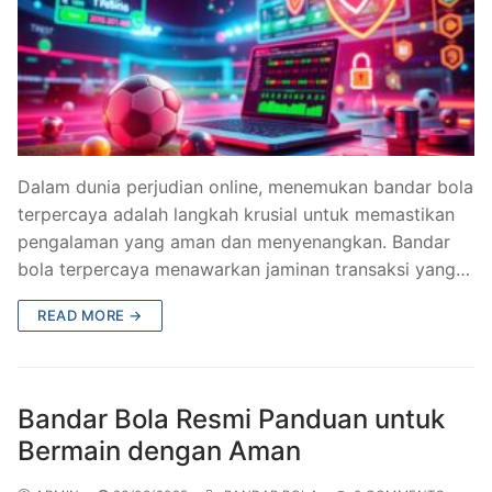
Dalam dunia perjudian online, menemukan bandar bola
terpercaya adalah langkah krusial untuk memastikan
pengalaman yang aman dan menyenangkan. Bandar
bola terpercaya menawarkan jaminan transaksi yang…
READ MORE →
Bandar Bola Resmi Panduan untuk
Bermain dengan Aman