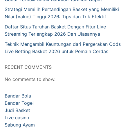
Strategi Memilih Pertandingan Basket yang Memiliki
Nilai (Value) Tinggi 2026: Tips dan Trik Efektif
Daftar Situs Taruhan Basket Dengan Fitur Live
Streaming Terlengkap 2026 Dan Ulasannya
Teknik Mengambil Keuntungan dari Pergerakan Odds
Live Betting Basket 2026 untuk Pemain Cerdas
RECENT COMMENTS
No comments to show.
Bandar Bola
Bandar Togel
Judi Basket
Live casino
Sabung Ayam