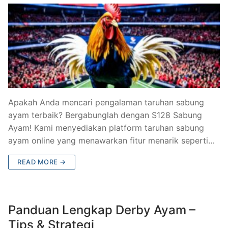
Apakah Anda mencari pengalaman taruhan sabung
ayam terbaik? Bergabunglah dengan S128 Sabung
Ayam! Kami menyediakan platform taruhan sabung
ayam online yang menawarkan fitur menarik seperti…
READ MORE →
Panduan Lengkap Derby Ayam –
Tips & Strategi