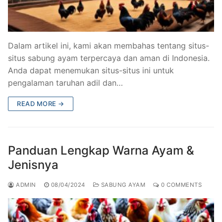
Dalam artikel ini, kami akan membahas tentang situs-
situs sabung ayam terpercaya dan aman di Indonesia.
Anda dapat menemukan situs-situs ini untuk
pengalaman taruhan adil dan…
READ MORE →
Panduan Lengkap Warna Ayam &
Jenisnya
ADMIN
08/04/2024
SABUNG AYAM
0 COMMENTS