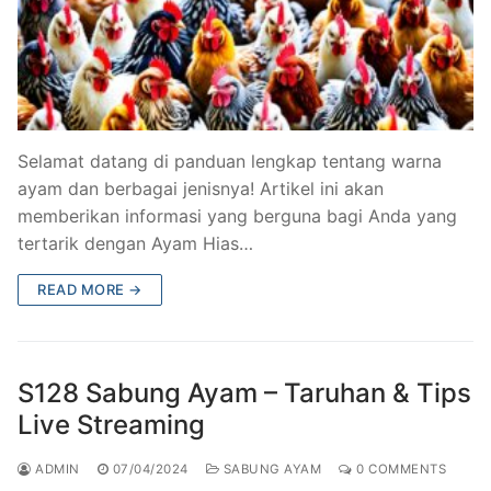
Selamat datang di panduan lengkap tentang warna
ayam dan berbagai jenisnya! Artikel ini akan
memberikan informasi yang berguna bagi Anda yang
tertarik dengan Ayam Hias…
READ MORE →
S128 Sabung Ayam – Taruhan & Tips
Live Streaming
ADMIN
07/04/2024
SABUNG AYAM
0 COMMENTS