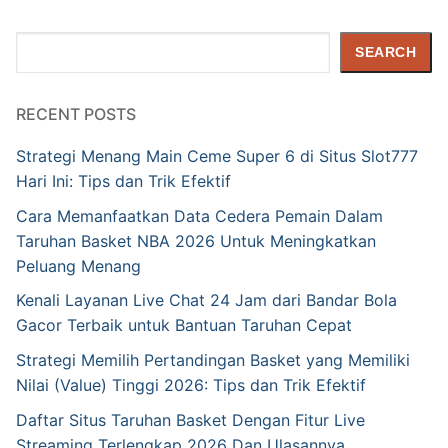
Search
SEARCH
RECENT POSTS
Strategi Menang Main Ceme Super 6 di Situs Slot777
Hari Ini: Tips dan Trik Efektif
Cara Memanfaatkan Data Cedera Pemain Dalam
Taruhan Basket NBA 2026 Untuk Meningkatkan
Peluang Menang
Kenali Layanan Live Chat 24 Jam dari Bandar Bola
Gacor Terbaik untuk Bantuan Taruhan Cepat
Strategi Memilih Pertandingan Basket yang Memiliki
Nilai (Value) Tinggi 2026: Tips dan Trik Efektif
Daftar Situs Taruhan Basket Dengan Fitur Live
Streaming Terlengkap 2026 Dan Ulasannya