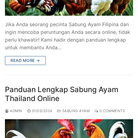
Jika Anda seorang pecinta Sabung Ayam Filipina dan
ingin mencoba peruntungan Anda secara online, tidak
perlu khawatir! Kami hadir dengan panduan lengkap
untuk membantu Anda…
READ MORE →
Panduan Lengkap Sabung Ayam
Thailand Online
ADMIN
31/03/2024
SABUNG AYAM
0 COMMENTS